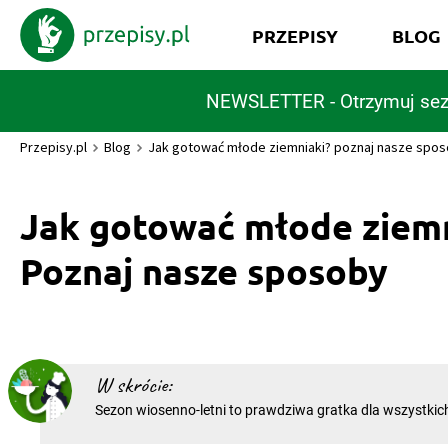
PRZEPISY
BLOG
NEWSLETTER - Otrzymuj sez
Przepisy.pl
Blog
Jak gotować młode ziemniaki? poznaj nasze spo
Jak gotować młode ziemn
Poznaj nasze sposoby
W skrócie:
Sezon wiosenno-letni to prawdziwa gratka dla wszystki
warzyw. Po długiej zimie któż nie czeka na kuszące, młod
Zazwyczaj bulwy traktowane są jako dodatek do dania 