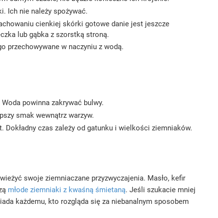
. Ich nie należy spożywać.
achowaniu cienkiej skórki gotowe danie jest jeszcze
czka lub gąbka z szorstką stroną.
ługo przechowywane w naczyniu z wodą.
w. Woda powinna zakrywać bulwy.
epszy smak wewnątrz warzyw.
 Dokładny czas zależy od gatunku i wielkości ziemniaków.
ieżyć swoje ziemniaczane przyzwyczajenia. Masło, kefir
czą
młode ziemniaki z kwaśną śmietaną
. Jeśli szukacie mniej
ada każdemu, kto rozgląda się za niebanalnym sposobem