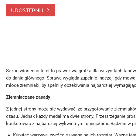
wygląda zupełnie inaczej, gdy mowa o młodych z
UDOSTĘPNIJ
Sezon wiosenno-letni to prawdziwa gratka dla wszystkich fanów
do dania głównego. Sprawa wygląda zupełnie inaczej, gdy mowa
młode ziemniaki, by spełniły oczekiwania najbardziej wymagaj
Ziemniaczane zasady
Z jednej strony może się wydawać, że przygotowanie ziemniaków 
czasu. Jednak każdy medal ma dwie strony. Przestrzeganie pros
konkurować z najbardziej wykwintnymi specjałami. Bądźcie w peł
Kupując warzywa, zwróćcie uwagę na ich rozmiar. Ważne jest,