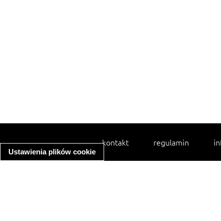
kontakt
regulamin
in
Ustawienia plików cookie
spaghetti bolognese
ratatouille
zupa minestrone