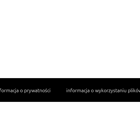
formacja o prywatności
informacja o wykorzystaniu plikó
Najpopularniejsze przepisy
makaron z kurczakiem w sosie śmietanowym
lahmacun
cannelloni ze szpinakiem i ricottą