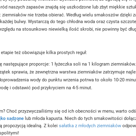
d naszych zapasów znajdą się uszkodzone lub zbyt miękkie sztuki
: ziemniaków nie trzeba obierać. Według wielu smakoszów dzięki z
 każdej bulwy. Wystarczą do tego chłodna woda oraz czysta szczote
 względu na stosunkowo niewielką ilość skrobi, nie powinny być d
etapie też obowiązuje kilka prostych reguł:
ę następujące proporcje: 1 łyżeczka soli na 1 kilogram ziemniakó
ątek sprawia, że zewnętrzna warstwa ziemniaków zatrzymuje najl
prowadzenia wody do punktu wrzenia potrwa to około 10-20 minut.
 wodę i odstawić pod przykryciem na 4-5 minut.
m? Choć przyzwyczailiśmy się od ich obecności w menu, warto odśw
ajko sadzone
lub młoda kapusta. Niech do tych smakowitości dołą
ą propozycją idealną. Z kolei
sałatka z młodych ziemniaków
odpowi
spolitymi!