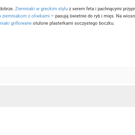
dobrze.
Ziemniaki w greckim stylu
z serem feta i pachnącymi przyp
 ziemniakom z oliwkami
– pasują świetnie do ryb i mięs. Na wios
niaki grillowane
otulone plasterkami soczystego boczku.