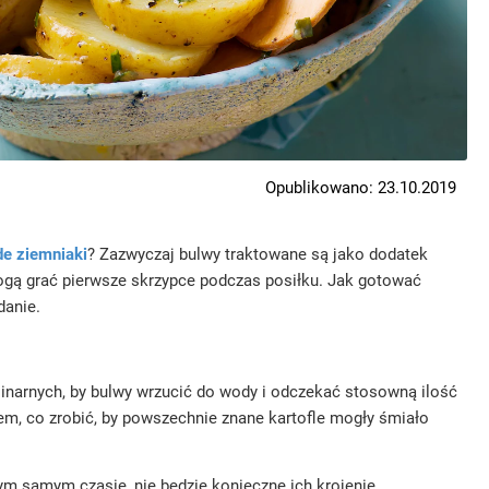
Opublikowano: 23.10.2019
e ziemniaki
? Zazwyczaj bulwy traktowane są jako dodatek
ogą grać pierwsze skrzypce podczas posiłku. Jak gotować
danie.
linarnych, by bulwy wrzucić do wody i odczekać stosowną ilość
em, co zrobić, by powszechnie znane kartofle mogły śmiało
ym samym czasie, nie będzie konieczne ich krojenie.