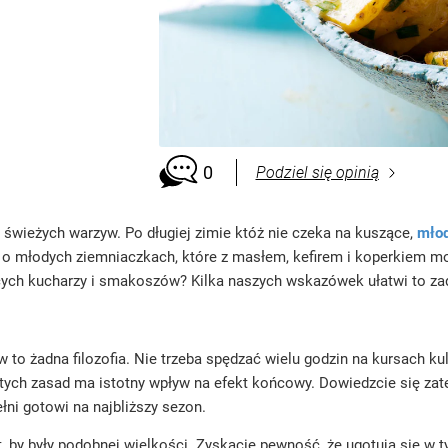
0
Podziel się opinią
 świeżych warzyw. Po długiej zimie któż nie czeka na kuszące,
młod
 o młodych ziemniaczkach, które z masłem, kefirem i koperkiem m
ących kucharzy i smakoszów? Kilka naszych wskazówek ułatwi to za
to żadna filozofia. Nie trzeba spędzać wielu godzin na kursach ku
tych zasad ma istotny wpływ na efekt końcowy. Dowiedzcie się zat
ni gotowi na najbliższy sezon.
 by były podobnej wielkości. Zyskacie pewność, że ugotują się w t