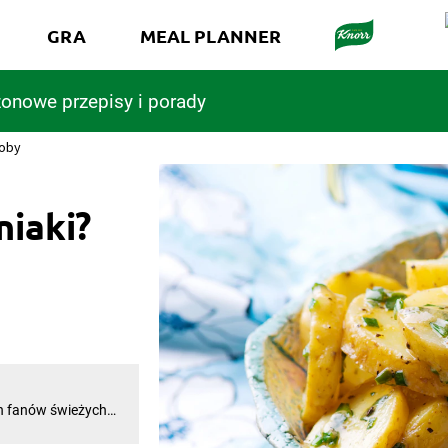
GRA
MEAL PLANNER
onowe przepisy i porady
soby
iaki?
ch fanów świeżych
e ziemniaki?
głównego. Sprawa