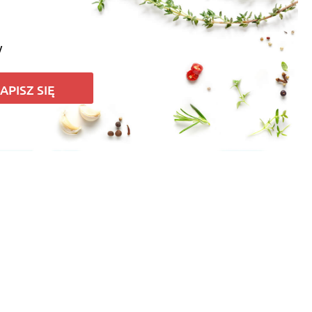
y
APISZ SIĘ