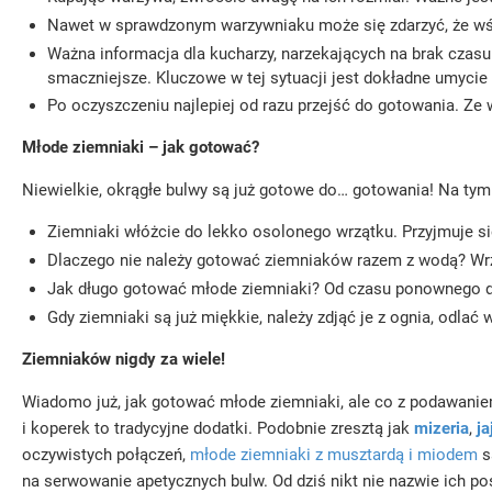
Nawet w sprawdzonym warzywniaku może się zdarzyć, że wśró
Ważna informacja dla kucharzy, narzekających na brak czasu
smaczniejsze. Kluczowe w tej sytuacji jest dokładne umycie
Po oczyszczeniu najlepiej od razu przejść do gotowania. Ze
Młode ziemniaki – jak gotować?
Niewielkie, okrągłe bulwy są już gotowe do… gotowania! Na tym 
Ziemniaki włóżcie do lekko osolonego wrzątku. Przyjmuje si
Dlaczego nie należy gotować ziemniaków razem z wodą? Wrz
Jak długo gotować młode ziemniaki? Od czasu ponownego do
Gdy ziemniaki są już miękkie, należy zdjąć je z ognia, odlać
Ziemniaków nigdy za wiele!
Wiadomo już, jak gotować młode ziemniaki, ale co z podawanie
i koperek to tradycyjne dodatki. Podobnie zresztą jak
mizeria
,
j
oczywistych połączeń,
młode ziemniaki z musztardą i miodem
s
na serwowanie apetycznych bulw. Od dziś nikt nie nazwie ich po