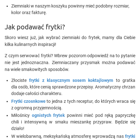
Ziemniaki w naszym koszyku powinny mieć podobny rozmiar,
kolor oraz fakturę.
Jak podawać frytki?
Skoro wiesz już, jak wybrać ziemniaki do frytek, mamy dla Ciebie
kilka kulinarnych inspiracji!
Z czym serwować frytki? Wbrew pozorom odpowiedź na to pytanie
nie jest jednoznaczna. Ziemniaczany przysmak można podawać
na wiele smakowitych sposobów.
Złociste
frytki z klasycznym sosem koktajlowym
to gratka
dla osób, które cenią sprawdzone przepisy. Aromatyczny chrzan
dodaje całości charakteru.
Frytki czosnkowe
to jedna z tych receptur, do których wraca się
z ogromną przyjemnością.
Miłośnicy
ognistych frytek
powinni mieć pod ręką papryczkę
chili i intensywną w smaku mieszankę przypraw. Będzie się
działo!
W wielobarwną, meksykańską atmosferę wprowadzą nas
frytki