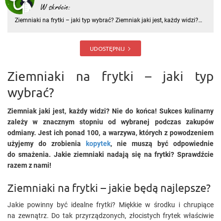
W skrócie:
Ziemniaki na frytki – jaki typ wybrać? Ziemniak jaki jest, każdy widzi?
Nie do końca! Sukces kulinarny zależy w znacznym stopniu od
wybranej podczas zakupów odmiany. Jest ich ponad 100, a warzywa,
których z powodzeniem użyjemy do zrobienia kopytek, nie m
UDOSTĘPNIJ
Ziemniaki na frytki – jaki typ
wybrać?
Ziemniak jaki jest, każdy widzi? Nie do końca! Sukces kulinarny
zależy w znacznym stopniu od wybranej podczas zakupów
odmiany. Jest ich ponad 100, a warzywa, których z powodzeniem
użyjemy do zrobienia
kopytek
, nie muszą być odpowiednie
do smażenia. Jakie ziemniaki nadają się na frytki? Sprawdźcie
razem z nami!
Ziemniaki na frytki – jakie będą najlepsze?
Jakie powinny być idealne frytki? Miękkie w środku i chrupiące
na zewnątrz. Do tak przyrządzonych, złocistych frytek właściwie