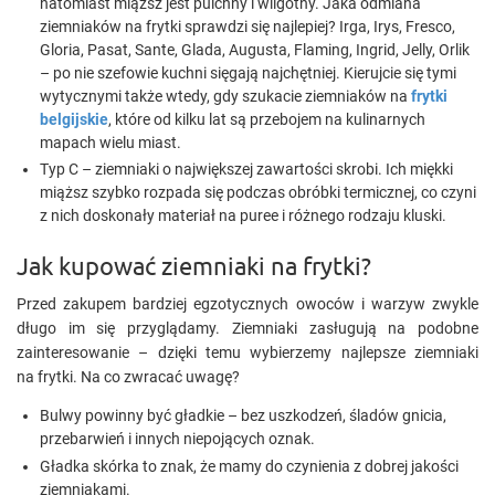
natomiast miąższ jest pulchny i wilgotny. Jaka odmiana
ziemniaków na frytki sprawdzi się najlepiej? Irga, Irys, Fresco,
Gloria, Pasat, Sante, Glada, Augusta, Flaming, Ingrid, Jelly, Orlik
– po nie szefowie kuchni sięgają najchętniej. Kierujcie się tymi
wytycznymi także wtedy, gdy szukacie ziemniaków na
frytki
belgijskie
, które od kilku lat są przebojem na kulinarnych
mapach wielu miast.
Typ C – ziemniaki o największej zawartości skrobi. Ich miękki
miąższ szybko rozpada się podczas obróbki termicznej, co czyni
z nich doskonały materiał na puree i różnego rodzaju kluski.
Jak kupować ziemniaki na frytki?
Przed zakupem bardziej egzotycznych owoców i warzyw zwykle
długo im się przyglądamy. Ziemniaki zasługują na podobne
zainteresowanie – dzięki temu wybierzemy najlepsze ziemniaki
na frytki. Na co zwracać uwagę?
Bulwy powinny być gładkie – bez uszkodzeń, śladów gnicia,
przebarwień i innych niepojących oznak.
Gładka skórka to znak, że mamy do czynienia z dobrej jakości
ziemniakami.