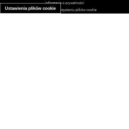
informacja o prywatności
Ustawienia plików cookie
informacja o wykorzystaniu plików cookie
ułatwienia dostępu
Najpopularniejsze przepisy
spaghetti bolognese
makaron z kurczakiem w sosie śmietanowym
kanapka z indykiem
ratatouille
lahmacun
mac and cheese
zupa minestrone
cannelloni ze szpinakiem i ricottą
spaghetti przepisy
makaron z kurczakiem
tagliatelle z kurczakiem
hot dog