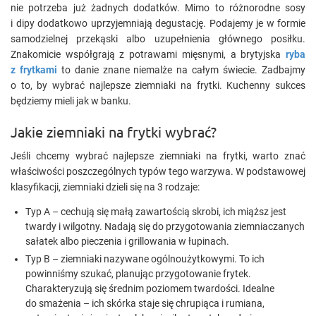
nie potrzeba już żadnych dodatków. Mimo to różnorodne sosy
i dipy dodatkowo uprzyjemniają degustację. Podajemy je w formie
samodzielnej przekąski albo uzupełnienia głównego posiłku.
Znakomicie współgrają z potrawami mięsnymi, a brytyjska
ryba
z frytkami
to danie znane niemalże na całym świecie. Zadbajmy
o to, by wybrać najlepsze ziemniaki na frytki. Kuchenny sukces
będziemy mieli jak w banku.
Jakie ziemniaki na frytki wybrać?
Jeśli chcemy wybrać najlepsze ziemniaki na frytki, warto znać
właściwości poszczególnych typów tego warzywa. W podstawowej
klasyfikacji, ziemniaki dzieli się na 3 rodzaje:
Typ A – cechują się małą zawartością skrobi, ich miąższ jest
twardy i wilgotny. Nadają się do przygotowania ziemniaczanych
sałatek albo pieczenia i grillowania w łupinach.
Typ B – ziemniaki nazywane ogólnoużytkowymi. To ich
powinniśmy szukać, planując przygotowanie frytek.
Charakteryzują się średnim poziomem twardości. Idealne
do smażenia – ich skórka staje się chrupiąca i rumiana,