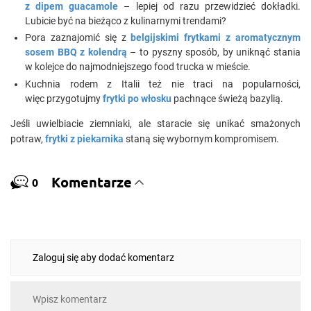
z dipem guacamole
– lepiej od razu przewidzieć dokładki.
Lubicie być na bieżąco z kulinarnymi trendami?
Pora zaznajomić się z
belgijskimi frytkami z aromatycznym
sosem BBQ z kolendrą
– to pyszny sposób, by uniknąć stania
w kolejce do najmodniejszego food trucka w mieście.
Kuchnia rodem z Italii też nie traci na popularności,
więc przygotujmy
frytki po włosku
pachnące świeżą bazylią.
Jeśli uwielbiacie ziemniaki, ale staracie się unikać smażonych
potraw,
frytki z piekarnika
staną się wybornym kompromisem.
Komentarze
0
Zaloguj się aby dodać komentarz