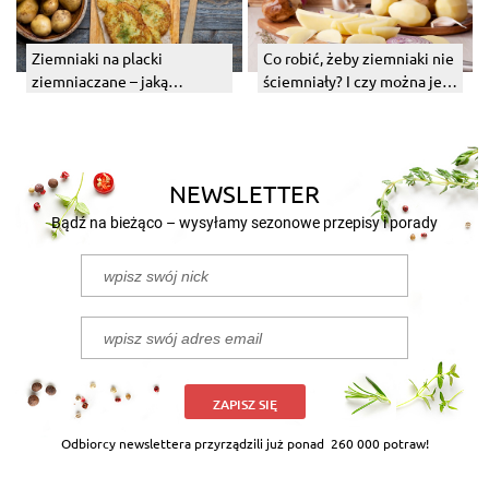
Ziemniaki na placki
Co robić, żeby ziemniaki nie
ziemniaczane – jaką
ściemniały? I czy można jeść
odmianę wybrać?
sczerniałe ziemniaki?
NEWSLETTER
Bądź na bieżąco – wysyłamy sezonowe przepisy i porady
ZAPISZ SIĘ
Odbiorcy newslettera przyrządzili już ponad
260 000 potraw!