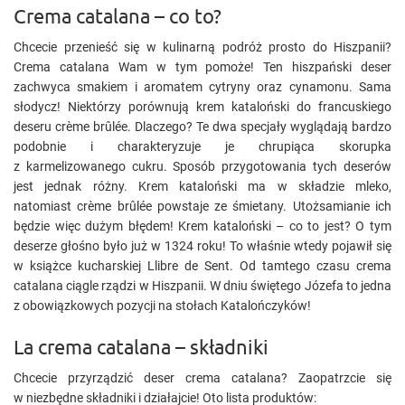
Crema catalana – co to?
Chcecie przenieść się w kulinarną podróż prosto do Hiszpanii?
Crema catalana Wam w tym pomoże! Ten hiszpański deser
zachwyca smakiem i aromatem cytryny oraz cynamonu. Sama
słodycz! Niektórzy porównują krem kataloński do francuskiego
deseru crème brûlée. Dlaczego? Te dwa specjały wyglądają bardzo
podobnie i charakteryzuje je chrupiąca skorupka
z karmelizowanego cukru. Sposób przygotowania tych deserów
jest jednak różny. Krem kataloński ma w składzie mleko,
natomiast crème brûlée powstaje ze śmietany. Utożsamianie ich
będzie więc dużym błędem! Krem kataloński – co to jest? O tym
deserze głośno było już w 1324 roku! To właśnie wtedy pojawił się
w książce kucharskiej Llibre de Sent. Od tamtego czasu crema
catalana ciągle rządzi w Hiszpanii. W dniu świętego Józefa to jedna
z obowiązkowych pozycji na stołach Katalończyków!
La crema catalana – składniki
Chcecie przyrządzić deser crema catalana? Zaopatrzcie się
w niezbędne składniki i działajcie! Oto lista produktów: