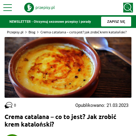
ZAPISZ SIĘ
NEWSLETTER - Otrzymuj sezonowe przepisy i porady
Przepisy.pl
Blog
Crema catalana – co to jest? jak zrobić krem kataloński?
Opublikowano: 21.03.2023
0
Crema catalana – co to jest? Jak zrobić
krem kataloński?