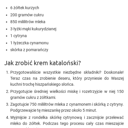
6 żółtek kurzych
200 gramów cukru
850 mililitrów mleka
3 łyżki mąki kukurydzianej
1 cytryna
1 łyżeczka cynamonu
skórka z pomarańczy
Jak zrobić krem kataloński?
Przygotowaliście wszystkie niezbędne składniki? Doskonale!
Teraz czas na zrobienie deseru, który przyniesie do Waszej
kuchni trochę hiszpańskiego słońca.
Przygotujcie średniej wielkości miskę i rozetrzyjcie w niej 150
gramów cukru z żółtkami.
Zagotujcie 750 mililitrów mleka z cynamonem i skórką z cytryny.
Podgrzewajcie tę mieszankę przez około 5 minut.
Wyjmijcie z rondelka skórkę cytrynową i zacznijcie przelewać
mleko do żółtek. Podczas tego procesu cały czas mieszajcie