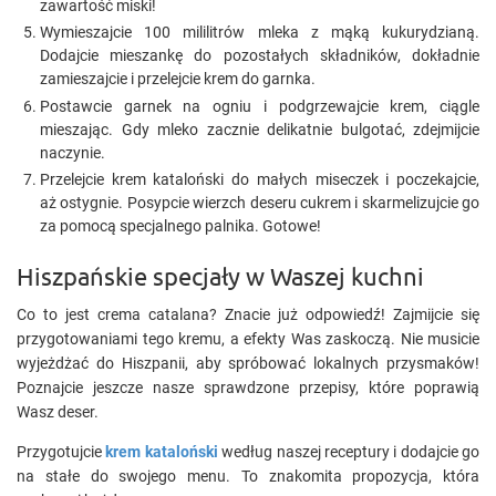
zawartość miski!
Wymieszajcie 100 mililitrów mleka z mąką kukurydzianą.
Dodajcie mieszankę do pozostałych składników, dokładnie
zamieszajcie i przelejcie krem do garnka.
Postawcie garnek na ogniu i podgrzewajcie krem, ciągle
mieszając. Gdy mleko zacznie delikatnie bulgotać, zdejmijcie
naczynie.
Przelejcie krem kataloński do małych miseczek i poczekajcie,
aż ostygnie. Posypcie wierzch deseru cukrem i skarmelizujcie go
za pomocą specjalnego palnika. Gotowe!
Hiszpańskie specjały w Waszej kuchni
Co to jest crema catalana? Znacie już odpowiedź! Zajmijcie się
przygotowaniami tego kremu, a efekty Was zaskoczą. Nie musicie
wyjeżdżać do Hiszpanii, aby spróbować lokalnych przysmaków!
Poznajcie jeszcze nasze sprawdzone przepisy, które poprawią
Wasz deser.
Przygotujcie
krem kataloński
według naszej receptury i dodajcie go
na stałe do swojego menu. To znakomita propozycja, która