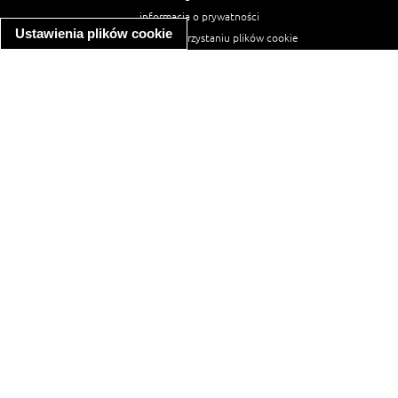
informacja o prywatności
Ustawienia plików cookie
informacja o wykorzystaniu plików cookie
ułatwienia dostępu
Najpopularniejsze przepisy
spaghetti bolognese
makaron z kurczakiem w sosie śmietanowym
kanapka z indykiem
ratatouille
lahmacun
mac and cheese
zupa minestrone
cannelloni ze szpinakiem i ricottą
spaghetti przepisy
makaron z kurczakiem
tagliatelle z kurczakiem