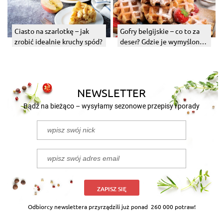
Ciasto na szarlotkę – jak
Gofry belgijskie – co to za
zrobić idealnie kruchy spód?
deser? Gdzie je wymyślono i
jak zrobić domową wersję?
NEWSLETTER
Bądź na bieżąco – wysyłamy sezonowe przepisy i porady
ZAPISZ SIĘ
Odbiorcy newslettera przyrządzili już ponad
260 000 potraw!