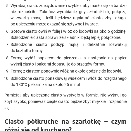
Wyrabiaj ciasto zdecydowanie i szybko, aby masło się za bardzo
nie rozpuściło. Zakończ wyrabianie, gdy składniki się połączą
w zwartą masę. Jeśli będziesz ugniatać ciasto zbyt długo,
po upieczeniu może okazać się sztywne i twarde.
Gotowe ciasto owiń w folię i włóż do lodówki na około godzinę.
Schłodzenie ciasta sprawi, że składniki będą lepiej połączone.
Schłodzone ciasto podsyp mąką i delikatnie rozwałkuj
do kształtu formy.
Formę wyłóż papierem do pieczenia, a następnie na papier
wyjmij ciasto i palcami dopasuj je do brzegów formy.
Formę z ciastem ponownie włóż na około godzinę do lodówki.
Schłodzone ciasto ponakłuwaj widelcem i włóż do rozgrzanego
do 180°C piekarnika na około 25 minut.
Pamiętaj, aby upieczone ciasto wystygło w formie. Nie wyjmuj go
zbyt szybko, ponieważ ciepłe ciasto będzie zbyt miękkie i rozpadnie
się.
Ciasto półkruche na szarlotkę – czym
różni się od kruchego?