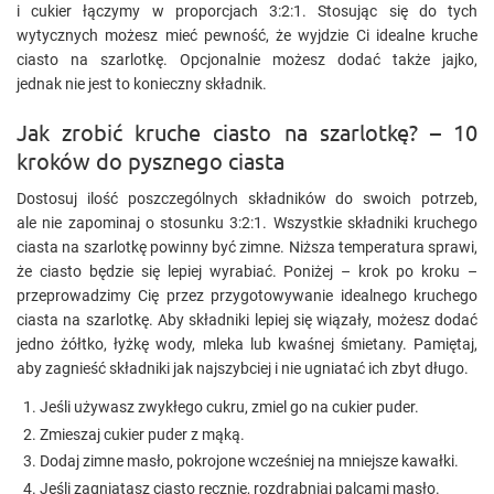
i cukier łączymy w proporcjach 3:2:1. Stosując się do tych
wytycznych możesz mieć pewność, że wyjdzie Ci idealne kruche
ciasto na szarlotkę. Opcjonalnie możesz dodać także jajko,
jednak nie jest to konieczny składnik.
Jak zrobić kruche ciasto na szarlotkę? – 10
kroków do pysznego ciasta
Dostosuj ilość poszczególnych składników do swoich potrzeb,
ale nie zapominaj o stosunku 3:2:1. Wszystkie składniki kruchego
ciasta na szarlotkę powinny być zimne. Niższa temperatura sprawi,
że ciasto będzie się lepiej wyrabiać. Poniżej – krok po kroku –
przeprowadzimy Cię przez przygotowywanie idealnego kruchego
ciasta na szarlotkę. Aby składniki lepiej się wiązały, możesz dodać
jedno żółtko, łyżkę wody, mleka lub kwaśnej śmietany. Pamiętaj,
aby zagnieść składniki jak najszybciej i nie ugniatać ich zbyt długo.
Jeśli używasz zwykłego cukru, zmiel go na cukier puder.
Zmieszaj cukier puder z mąką.
Dodaj zimne masło, pokrojone wcześniej na mniejsze kawałki.
Jeśli zagniatasz ciasto ręcznie, rozdrabniaj palcami masło.