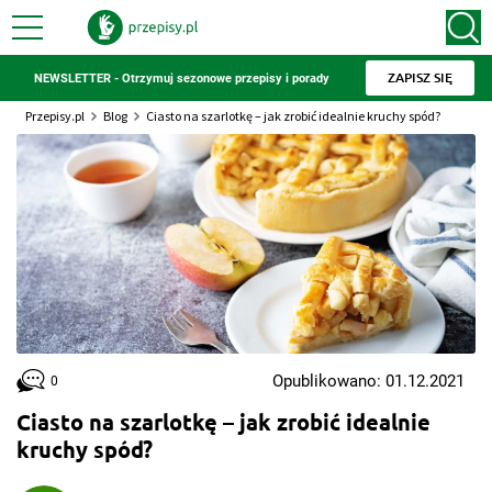
ZAPISZ SIĘ
NEWSLETTER - Otrzymuj sezonowe przepisy i porady
Przepisy.pl
Blog
Ciasto na szarlotkę – jak zrobić idealnie kruchy spód?
Opublikowano: 01.12.2021
0
Ciasto na szarlotkę – jak zrobić idealnie
kruchy spód?