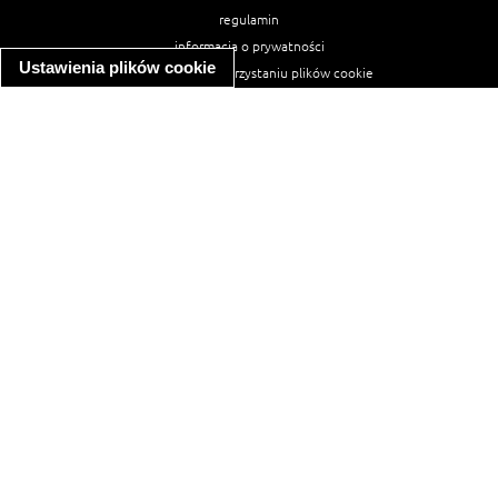
regulamin
informacja o prywatności
Ustawienia plików cookie
informacja o wykorzystaniu plików cookie
ułatwienia dostępu
Najpopularniejsze przepisy
spaghetti bolognese
makaron z kurczakiem w sosie śmietanowym
kanapka z indykiem
ratatouille
lahmacun
mac and cheese
zupa minestrone
cannelloni ze szpinakiem i ricottą
spaghetti przepisy
makaron z kurczakiem
tagliatelle z kurczakiem