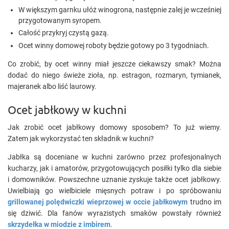
W większym garnku ułóż winogrona, następnie zalej je wcześniej
przygotowanym syropem.
Całość przykryj czystą gazą.
Ocet winny domowej roboty będzie gotowy po 3 tygodniach.
Co zrobić, by ocet winny miał jeszcze ciekawszy smak? Można
dodać do niego świeże zioła, np. estragon, rozmaryn, tymianek,
majeranek albo liść laurowy.
Ocet jabłkowy w kuchni
Jak zrobić ocet jabłkowy domowy sposobem? To już wiemy.
Zatem jak wykorzystać ten składnik w kuchni?
Jabłka są doceniane w kuchni zarówno przez profesjonalnych
kucharzy, jak i amatorów, przygotowujących posiłki tylko dla siebie
i domowników. Powszechne uznanie zyskuje także ocet jabłkowy.
Uwielbiają go wielbiciele mięsnych potraw i po spróbowaniu
grillowanej polędwiczki wieprzowej w occie jabłkowym
trudno im
się dziwić. Dla fanów wyrazistych smaków powstały również
skrzydełka w miodzie z imbirem
.