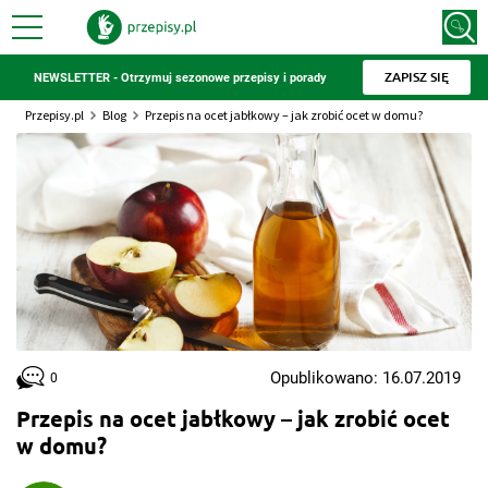
ZAPISZ SIĘ
NEWSLETTER - Otrzymuj sezonowe przepisy i porady
Przepisy.pl
Blog
Przepis na ocet jabłkowy – jak zrobić ocet w domu?
Opublikowano: 16.07.2019
0
Przepis na ocet jabłkowy – jak zrobić ocet
w domu?