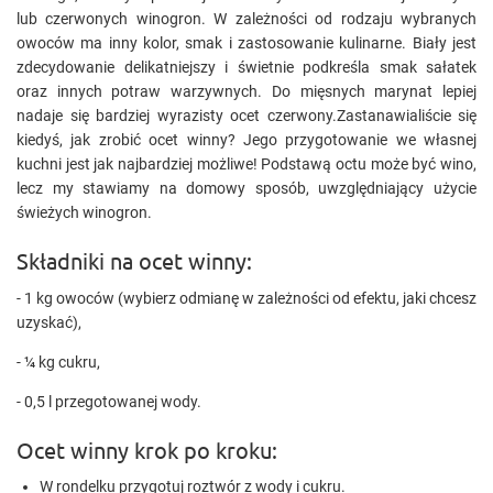
lub czerwonych winogron. W zależności od rodzaju wybranych
owoców ma inny kolor, smak i zastosowanie kulinarne. Biały jest
zdecydowanie delikatniejszy i świetnie podkreśla smak sałatek
oraz innych potraw warzywnych. Do mięsnych marynat lepiej
nadaje się bardziej wyrazisty ocet czerwony.Zastanawialiście się
kiedyś, jak zrobić ocet winny? Jego przygotowanie we własnej
kuchni jest jak najbardziej możliwe! Podstawą octu może być wino,
lecz my stawiamy na domowy sposób, uwzględniający użycie
świeżych winogron.
Składniki na ocet winny:
- 1 kg owoców (wybierz odmianę w zależności od efektu, jaki chcesz
uzyskać),
- ¼ kg cukru,
- 0,5 l przegotowanej wody.
Ocet winny krok po kroku:
W rondelku przygotuj roztwór z wody i cukru.