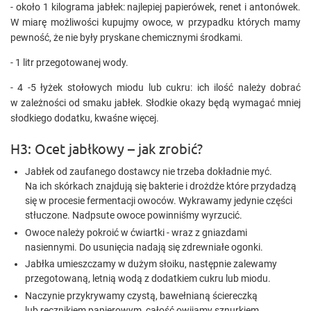
- około 1 kilograma jabłek: najlepiej papierówek, renet i antonówek.
W miarę możliwości kupujmy owoce, w przypadku których mamy
pewność, że nie były pryskane chemicznymi środkami.
- 1 litr przegotowanej wody.
- 4 -5 łyżek stołowych miodu lub cukru: ich ilość należy dobrać
w zależności od smaku jabłek. Słodkie okazy będą wymagać mniej
słodkiego dodatku, kwaśne więcej.
H3: Ocet jabłkowy – jak zrobić?
Jabłek od zaufanego dostawcy nie trzeba dokładnie myć.
Na ich skórkach znajdują się bakterie i drożdże które przydadzą
się w procesie fermentacji owoców. Wykrawamy jedynie części
stłuczone. Nadpsute owoce powinniśmy wyrzucić.
Owoce należy pokroić w ćwiartki - wraz z gniazdami
nasiennymi. Do usunięcia nadają się zdrewniałe ogonki.
Jabłka umieszczamy w dużym słoiku, następnie zalewamy
przegotowaną, letnią wodą z dodatkiem cukru lub miodu.
Naczynie przykrywamy czystą, bawełnianą ściereczką
lub ręcznikiem papierowym, całość owijamy sznurkiem