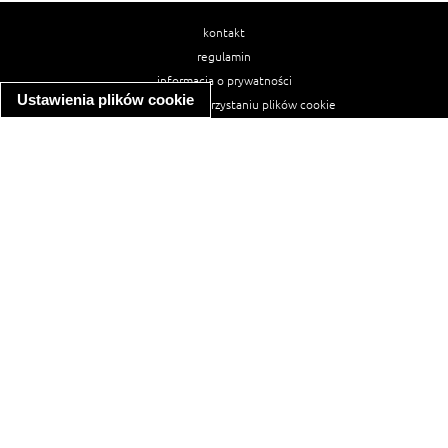
kontakt
regulamin
informacja o prywatności
Ustawienia plików cookie
informacja o wykorzystaniu plików cookie
ułatwienia dostępu
Najpopularniejsze przepisy
spaghetti bolognese
makaron z kurczakiem w sosie śmietanowym
kanapka z indykiem
ratatouille
lahmacun
mac and cheese
zupa minestrone
cannelloni ze szpinakiem i ricottą
spaghetti przepisy