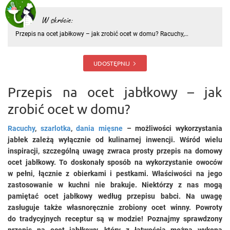
W skrócie:
Przepis na ocet jabłkowy – jak zrobić ocet w domu? Racuchy,
szarlotka, dania mięsne – możliwości wykorzystania jabłek zależą
wyłącznie od kulinarnej inwencji. Wśród wielu inspiracji, szczególną
uwagę zwraca prosty przepis na domowy ocet jabłkowy. To dosk
UDOSTĘPNIJ
Przepis na ocet jabłkowy – jak
zrobić ocet w domu?
Racuchy
,
szarlotka
,
dania mięsne
– możliwości wykorzystania
jabłek zależą wyłącznie od kulinarnej inwencji. Wśród wielu
inspiracji, szczególną uwagę zwraca prosty przepis na domowy
ocet jabłkowy. To doskonały sposób na wykorzystanie owoców
w pełni, łącznie z obierkami i pestkami. Właściwości na jego
zastosowanie w kuchni nie brakuje. Niektórzy z nas mogą
pamiętać ocet jabłkowy według przepisu babci. Na uwagę
zasługuje także własnoręcznie zrobiony ocet winny. Powroty
do tradycyjnych receptur są w modzie! Poznajmy sprawdzony