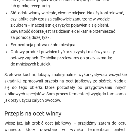
lub gumką recepturką.
Słój odstawiamy w ciepłe, ciemne miejsce. Należy kontrolować,
czy jabłka cały czas są całkowicie zanurzone w wodzie
z cukrem – inaczej istnieje ryzyko pojawienia się pleśni.
Zawartość dobrze jest raz dziennie delikatnie przemieszać
za pomocą dużej łyżki.
Fermentacja potrwa około miesiąca.
Gotowy produkt powinien być przejrzysty i mieć wyrazisty
octowy zapach. Ze słoika przelewamy go przez szmatkę
do mniejszych butelek.
Szefowie kuchni, lubiący maksymalnie wykorzystywać wszystkie
składniki, opracowali przepis na ocet jabłkowy ze skórek. Nadają
się do tego obierki, które pozostały po przygotowaniu innych
jabłkowych specjałów. Sam proces fermentacji wygląda tam samo,
jak przy użyciu całych owoców.
Przepis na ocet winny
Wiesz już, jak zrobić ocet jabłkowy – przejdźmy zatem do octu
winnego, który powstaje w wyniku fermentacji białych