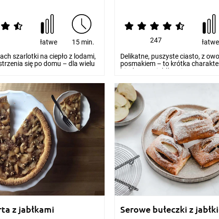
1
247
łatwe
15 min.
łatw
ach szarlotki na ciepło z lodami,
Delikatne, puszyste ciasto, z 
strzenia się po domu – dla wielu
posmakiem – to krótka charakte
biszkoptu z jabłkami...
rta z jabłkami
Serowe bułeczki z jabłk