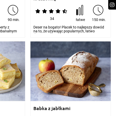
34
e
90 min.
łatwe
150 min.
erty z
Deser na bogato! Placek to najlepszy dowód
niebanalnym
na to, że używając popularnych, łatwo
dostępnych produ...
Babka z jabłkami