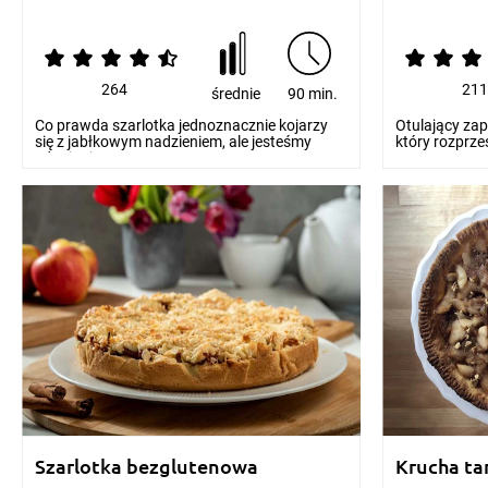
264
21
średnie
90 min.
Co prawda szarlotka jednoznacznie kojarzy
Otulający zap
się z jabłkowym nadzieniem, ale jesteśmy
który rozprze
zdania, że sma...
z na...
Szarlotka bezglutenowa
Krucha ta