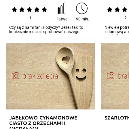
1
2
łatwe
90 min.
Czy są z nami fani słodyczy? Jeżeli tak, to
Niewiele potr
koniecznie musicie spróbować naszego
z domową atm
przepisu na szar...
szarlotka. Kw
JABŁKOWO-CYNAMONOWE
SZARLOT
CIASTO Z ORZECHAMI I
MIGDAŁAMI