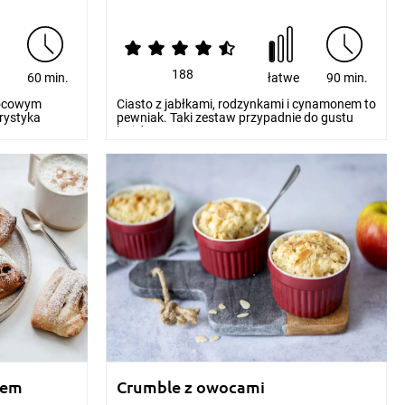
188
e
60 min.
łatwe
90 min.
owocowym
Ciasto z jabłkami, rodzynkami i cynamonem to
rystyka
pewniak. Taki zestaw przypadnie do gustu
każdemu wie...
iem
Crumble z owocami