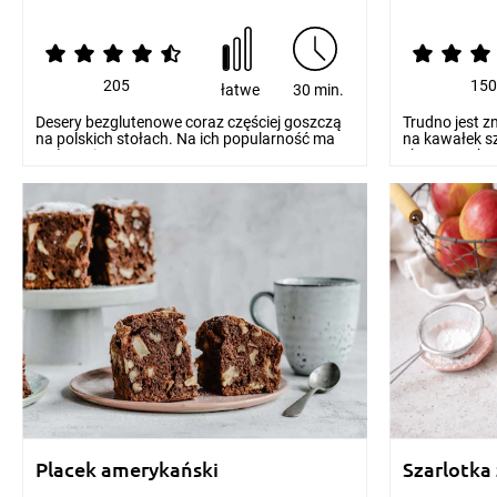
205
15
łatwe
30 min.
Desery bezglutenowe coraz częściej goszczą
Trudno jest zn
na polskich stołach. Na ich popularność ma
na kawałek sz
wpływ nie t...
chcemy pok..
Placek amerykański
Szarlotka