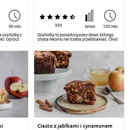
333
e
90 min.
łatwe
120 min.
 szarlotkę z
Szarlotka to ponadczasowy deser, którego
zeć. Oprócz
chyba nikomu nie trzeba przedstawiać. Choć
kojarzy się z...
mi
Ciasto z jabłkami i cynamonem