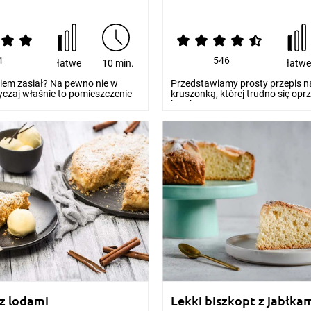
4
546
łatwe
10 min.
łatw
iem zasiał? Na pewno nie w
Przedstawiamy prosty przepis na
yczaj właśnie to pomieszczenie
kruszonką, której trudno się opr
...
kruchego...
 z lodami
Lekki biszkopt z jabłka