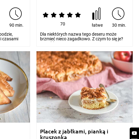
70
e
90 min.
łatwe
30 min.
podzie,
Dla niektórych nazwa tego deseru może
 i czasami
brzmieć nieco zagadkowo. Z czym to się je?
Crumble to owoce...
Placek z jabłkami, pianką i
kruszonką