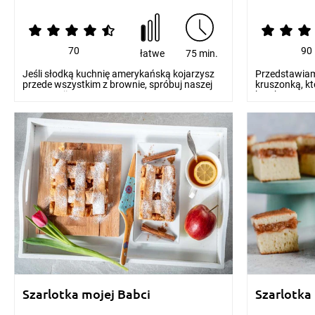
70
90
łatwe
75 min.
Jeśli słodką kuchnię amerykańską kojarzysz
Przedstawiamy
przede wszystkim z brownie, spróbuj naszej
kruszonką, kt
propozycji...
kruchego...
Szarlotka mojej Babci
Szarlotka