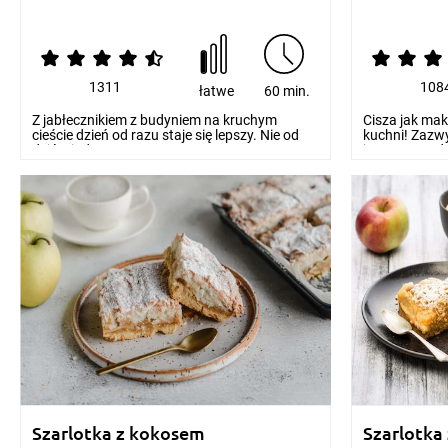
1311
108
łatwe
60 min.
Z jabłecznikiem z budyniem na kruchym
Cisza jak mak
cieście dzień od razu staje się lepszy. Nie od
kuchni! Zazw
dziś wiadomo...
jest sercem do
Szarlotka z kokosem
Szarlotka