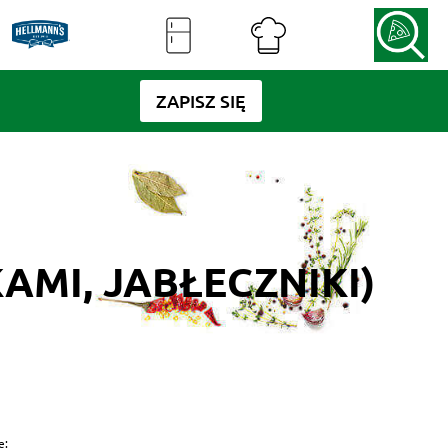
ZAPISZ SIĘ
AMI, JABŁECZNIKI)
e: