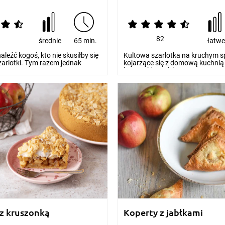
0
82
średnie
65 min.
łatw
aleźć kogoś, kto nie skusiłby się
Kultowa szarlotka na kruchym s
arlotki. Tym razem jednak
kojarzące się z domową kuchnią
.
beztroskiego dziec...
 z kruszonką
Koperty z jabłkami