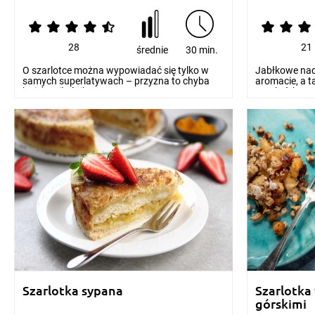
28
21
średnie
30 min.
O szarlotce można wypowiadać się tylko w
Jabłkowe nad
samych superlatywach – przyzna to chyba
aromacie, a t
każdy miłośnik t...
– to krótk...
Szarlotka sypana
Szarlotka 
górskimi