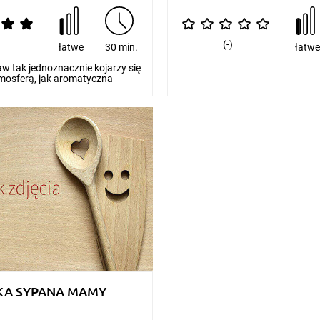
(-)
łatwe
30 min.
łatw
aw tak jednoznacznie kojarzy się
osferą, jak aromatyczna
as...
KA SYPANA MAMY