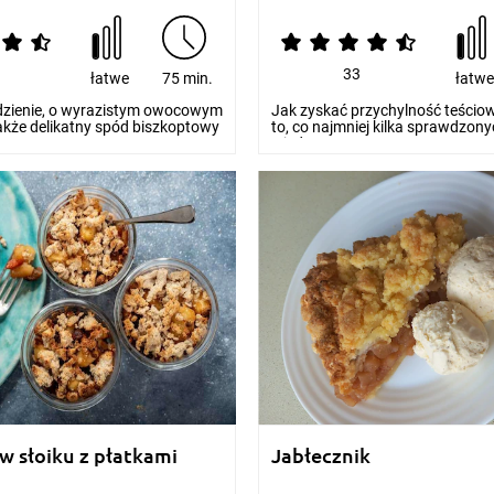
33
łatwe
75 min.
łatw
zienie, o wyrazistym owocowym
Jak zyskać przychylność teściow
akże delikatny spód biszkoptowy
to, co najmniej kilka sprawdzon
a jednym...
w słoiku z płatkami
Jabłecznik