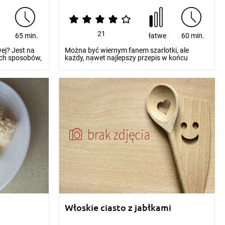
21
e
65 min.
łatwe
60 min.
ej? Jest na
Można być wiernym fanem szarlotki, ale
ych sposobów,
każdy, nawet najlepszy przepis w końcu
powszednieje. W tak...
Włoskie ciasto z jabłkami