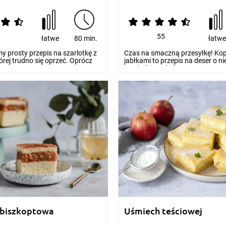
55
łatwe
80 min.
łatw
 prosty przepis na szarlotkę z
Czas na smaczną przesyłkę! Kop
órej trudno się oprzeć. Oprócz
jabłkami to przepis na deser o 
wyglądzie, w któr...
 biszkoptowa
Uśmiech teściowej