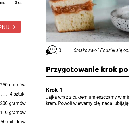
in.
8 os.
PNIJ
0
Smakowało? Podziel się op
Przygotowanie krok po
250 gramów
Krok 1
4 sztuki
Jajka wraz z cukrem umieszczamy w mis
200 gramów
krem. Powoli wlewamy olej nadal ubijają
110 gramów
50 mililitrów