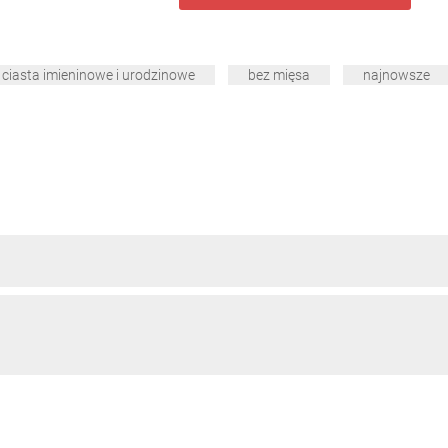
ciasta imieninowe i urodzinowe
bez mięsa
najnowsze