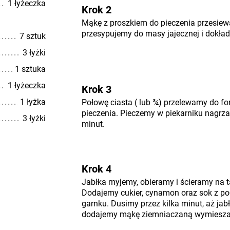
1 łyżeczka
Krok 2
Mąkę z proszkiem do pieczenia przesiew
przesypujemy do masy jajecznej i dokła
7 sztuk
3 łyżki
1 sztuka
1 łyżeczka
Krok 3
1 łyżka
Połowę ciasta ( lub ¾) przelewamy do f
pieczenia. Pieczemy w piekarniku nagrz
3 łyżki
minut.
Krok 4
Jabłka myjemy, obieramy i ścieramy na t
Dodajemy cukier, cynamon oraz sok z p
garnku. Dusimy przez kilka minut, aż jab
dodajemy mąkę ziemniaczaną wymiesza