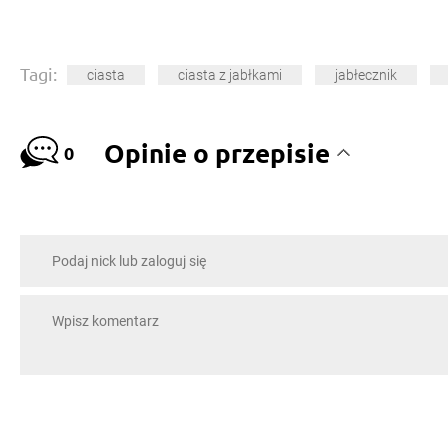
Tagi:
ciasta
ciasta z jabłkami
jabłecznik
Opinie o przepisie
0