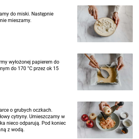
amy do miski. Następnie
dnie mieszamy.
ormy wyłożonej papierem do
anym do 170 °C przez ok 15
arce o grubych oczkach.
ołowy cytryny. Umieszczamy w
łka nieco odparują. Pod koniec
ną z wodą.