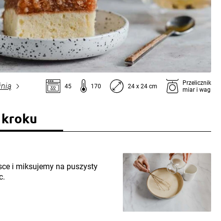
Przelicznik
inią
45
170
24 x 24 cm
miar i wag
 kroku
ce i miksujemy na puszysty
c.