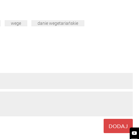
wege
danie wegetariańskie
DODAJ