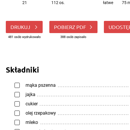
21
112 os.
łatwe
75 m
DRUKUJ
POBIERZ PDF
UDOSTĘ
481 osób wydrukowało
388 osób zapisało
Składniki
mąka pszenna
jajka
cukier
olej rzepakowy
mleko