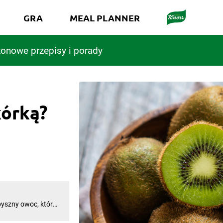
GRA
MEAL PLANNER
onowe przepisy i porady
kórką?
 pyszny owoc, który
rokie zastosowanie
raz marynata do