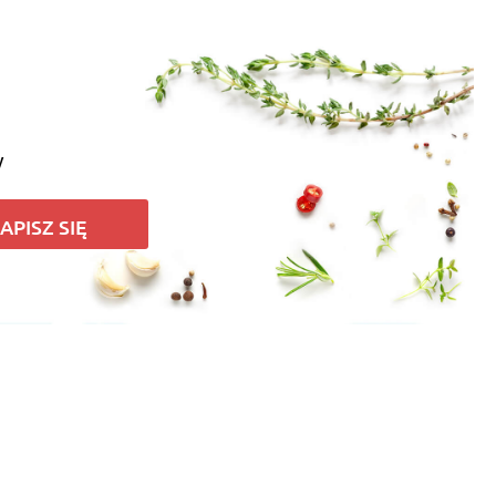
y
APISZ SIĘ