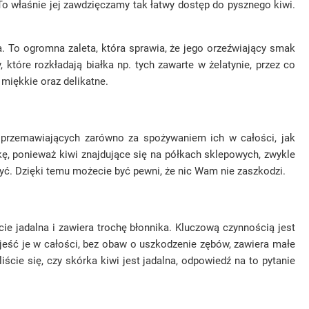
. To właśnie jej zawdzięczamy tak łatwy dostęp do pysznego kiwi.
a. To ogromna zaleta, która sprawia, że jego orzeźwiający smak
tóre rozkładają białka np. tych zawarte w żelatynie, przez co
 miękkie oraz delikatne.
, przemawiających zarówno za spożywaniem ich w całości, jak
ę, ponieważ kiwi znajdujące się na półkach sklepowych, zwykle
myć. Dzięki temu możecie być pewni, że nic Wam nie zaszkodzi.
cie jadalna i zawiera trochę błonnika. Kluczową czynnością jest
eść je w całości, bez obaw o uszkodzenie zębów, zawiera małe
ście się, czy skórka kiwi jest jadalna, odpowiedź na to pytanie