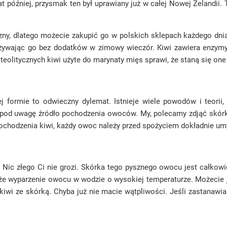
at później, przysmak ten był uprawiany już w całej Nowej Zelandii
zny, dlatego możecie zakupić go w polskich sklepach każdego dni
żywając go bez dodatków w zimowy wieczór. Kiwi zawiera enzymy, k
oteolitycznych kiwi użyte do marynaty mięs sprawi, że staną się one
formie to odwieczny dylemat. Istnieje wiele powodów i teorii
ąć pod uwagę źródło pochodzenia owoców. My, polecamy zdjąć skórk
 pochodzenia kiwi, każdy owoc należy przed spożyciem dokładnie u
! Nic złego Ci nie grozi. Skórka tego pysznego owocu jest całkowi
że wyparzenie owocu w wodzie o wysokiej temperaturze. Możecie j
wi ze skórką. Chyba już nie macie wątpliwości. Jeśli zastanawiali