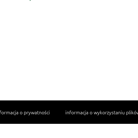
formacja o prywatności
informacja o wykorzystaniu plikó
Najpopularniejsze przepisy