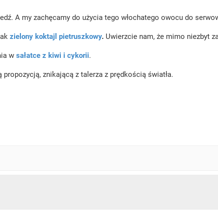
owiedź. A my zachęcamy do użycia tego włochatego owocu do serwo
jak
zielony koktajl pietruszkowy
.
Uwierzcie nam, że mimo niezbyt z
nia w
sałatce z kiwi i cykorii
.
 propozycją, znikającą z talerza z prędkością światła.