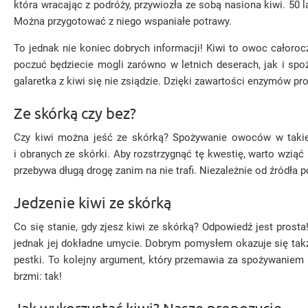
która wracając z podróży, przywiozła ze sobą nasiona kiwi. 50 l
Można przygotować z niego wspaniałe potrawy.
To jednak nie koniec dobrych informacji! Kiwi to owoc całoroc
poczuć będziecie mogli zarówno w letnich deserach, jak i spo
galaretka z kiwi się nie zsiądzie. Dzięki zawartości enzymów pr
Ze skórką czy bez?
Czy kiwi można jeść ze skórką? Spożywanie owoców w takiej 
i obranych ze skórki. Aby rozstrzygnąć tę kwestię, warto wzi
przebywa długą drogę zanim na nie trafi. Niezależnie od źródła
Jedzenie kiwi ze skórką
Co się stanie, gdy zjesz kiwi ze skórką? Odpowiedź jest prosta
jednak jej dokładne umycie. Dobrym pomysłem okazuje się tak
pestki. To kolejny argument, który przemawia za spożywaniem ki
brzmi: tak!