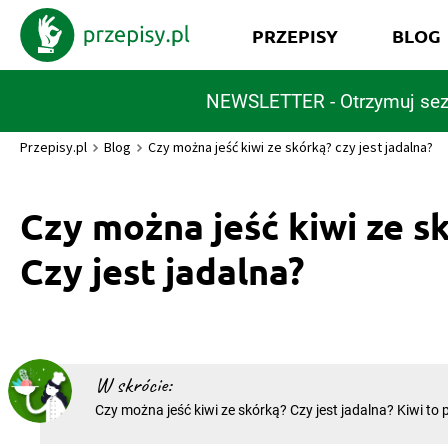
PRZEPISY
BLOG
NEWSLETTER - Otrzymuj sez
Przepisy.pl
Blog
Czy można jeść kiwi ze skórką? czy jest jadalna?
Czy można jeść kiwi ze s
Czy jest jadalna?
W skrócie:
Czy można jeść kiwi ze skórką? Czy jest jadalna? Kiwi to
znany jest również pod nazwą chiński agrest. Ma on sze
w kuchni jako składnik sałatek, urozmaicenie deserów o