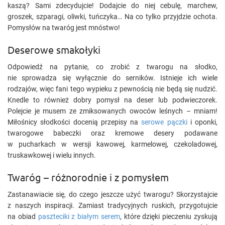
kaszą? Sami zdecydujcie! Dodajcie do niej cebulę, marchew,
groszek, szparagi, oliwki, tuńczyka… Na co tylko przyjdzie ochota.
Pomysłów na twaróg jest mnóstwo!
Deserowe smakołyki
Odpowiedź na pytanie, co zrobić z twarogu na słodko,
nie sprowadza się wyłącznie do serników. Istnieje ich wiele
rodzajów, więc fani tego wypieku z pewnością nie będą się nudzić.
Knedle to również dobry pomysł na deser lub podwieczorek.
Polejcie je musem ze zmiksowanych owoców leśnych – mniam!
Miłośnicy słodkości docenią przepisy na
serowe pączki
i oponki,
twarogowe babeczki oraz kremowe desery podawane
w pucharkach w wersji kawowej, karmelowej, czekoladowej,
truskawkowej i wielu innych.
Twaróg – różnorodnie i z pomysłem
Zastanawiacie się, do czego jeszcze użyć twarogu? Skorzystajcie
z naszych inspiracji. Zamiast tradycyjnych ruskich, przygotujcie
na obiad
paszteciki z białym serem
, które dzięki pieczeniu zyskują