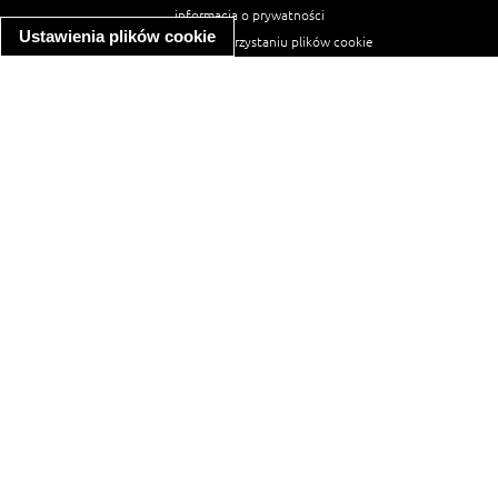
informacja o prywatności
Ustawienia plików cookie
informacja o wykorzystaniu plików cookie
ułatwienia dostępu
Najpopularniejsze przepisy
spaghetti bolognese
makaron z kurczakiem w sosie śmietanowym
kanapka z indykiem
ratatouille
lahmacun
mac and cheese
zupa minestrone
cannelloni ze szpinakiem i ricottą
spaghetti przepisy
makaron z kurczakiem
tagliatelle z kurczakiem
hot dog