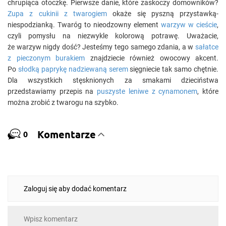
chrupiąca otoczkę. Pierwsze danie, które zaskoczy domowników?
Zupa z cukinii z twarogiem
okaże się pyszną przystawką-
niespodzianką. Twaróg to nieodzowny element
warzyw w cieście
,
czyli pomysłu na niezwykle kolorową potrawę. Uważacie,
że warzyw nigdy dość? Jesteśmy tego samego zdania, a w
sałatce
z pieczonym burakiem
znajdziecie również owocowy akcent.
Po
słodką paprykę nadziewaną serem
sięgniecie tak samo chętnie.
Dla wszystkich stęsknionych za smakami dzieciństwa
przedstawiamy przepis na
puszyste leniwe z cynamonem
, które
można zrobić z twarogu na szybko.
Komentarze
0
Zaloguj się aby dodać komentarz