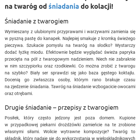
na twaróg od
śniadania
do kolacji!
Śniadanie z twarogiem
Wymieszany z ulubionymi przyprawami i warzywami zamienia się
w pyszną pastę do kanapek. Najlepiej smakuje z kromką świeżego
pieczywa. Szukacie pomysłu na twaróg na słodko? Wystarczy
dodać łyżkę miodu. Efektownie będzie wyglądać świeża papryka
przecięta na pół z twarogowym nadzieniem. Niech nie zabraknie
w nim szczypiorku oraz rzodkiewki. Co można zrobić z twarogu
na szybko? Biały ser sprawdzi się jako baza gęstego koktajlu.
Docenią go zwłaszcza osoby, którym rano brakuje czasu
na zjedzenie śniadania. Tawróg na śniadanie wzbogacicie owocami
oraz otrębami.
Drugie śniadanie – przepisy z twarogiem
Posiłek, który często jedzony jest poza domem. Kupione
w przypadkowej piekarni drożdżówki zamieńcie na te zrobione
własnymi siłami. Wolicie wytrawne kompozycje? Twaróg to
składnik, który nadaje się do wykorzystania w wieloskładnikowych