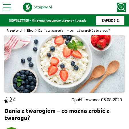
ZAPISZ SIĘ
NEWSLETTER - Otrzymuj sezonowe przepisy i porady
Przepisy.pl
Blog
Dania z twarogiem – co można zrobić z twarogu?
Opublikowano: 05.08.2020
0
Dania z twarogiem – co można zrobić z
twarogu?