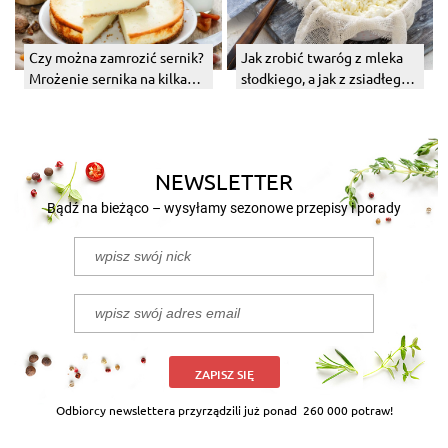
Czy można zamrozić sernik?
Jak zrobić twaróg z mleka
Mrożenie sernika na kilka
słodkiego, a jak z zsiadłego?
sposobów
Sprawdzony przepis!
NEWSLETTER
Bądź na bieżąco – wysyłamy sezonowe przepisy i porady
ZAPISZ SIĘ
Odbiorcy newslettera przyrządzili już ponad
260 000 potraw!