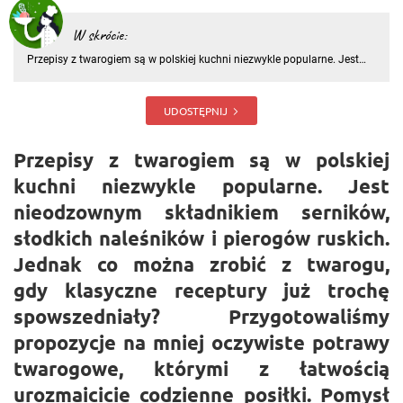
W skrócie:
Przepisy z twarogiem są w polskiej kuchni niezwykle popularne. Jest
nieodzownym składnikiem serników, słodkich naleśników i pierogów
ruskich. Jednak co można zrobić z twarogu, gdy klasyczne receptury
już trochę spowszedniały? Przygotowaliśmy propozycje na
UDOSTĘPNIJ
Przepisy z twarogiem są w polskiej
kuchni niezwykle popularne. Jest
nieodzownym składnikiem serników,
słodkich naleśników i pierogów ruskich.
Jednak co można zrobić z twarogu,
gdy klasyczne receptury już trochę
spowszedniały? Przygotowaliśmy
propozycje na mniej oczywiste potrawy
twarogowe, którymi z łatwością
urozmaicicie codzienne posiłki. Pomysł