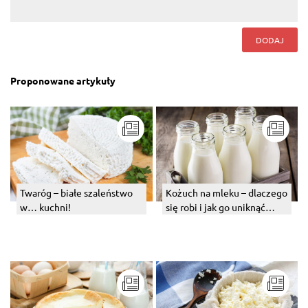
DODAJ
Proponowane artykuły
Twaróg – białe szaleństwo
Kożuch na mleku – dlaczego
w… kuchni!
się robi i jak go uniknąć
podczas gotowania mleka?