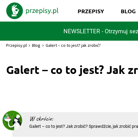
PRZEPISY
BLOG
NEWSLETTER - Otrzymuj sez
Przepisy.pl
Blog
Galert – co to jest? jak zrobić?
Galert – co to jest? Jak z
W skrócie:
Galert – co to jest? Jak zrobić? Sprawdźcie, jak zrobić p
galert. Co to jest za danie i z czego powstaje? Galert zwa
galantyną to jedno z popisowych dań kuchni śląskiej. Gale