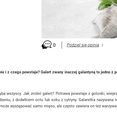
0
Podziel się opinią
anie i z czego powstaje? Galert zwany inaczej galantyną to jedno z 
hyba wszyscy. Jak zrobić galert? Potrawa powstaje z golonki, wiep
dzeniu, z dodatkiem octu lub soku z cytryny. Galaretka nazywana 
rtu może występować samo mięso, ale często zawiera on też warzy