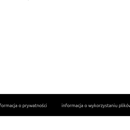
formacja o prywatności
informacja o wykorzystaniu plikó
Najpopularniejsze przepisy