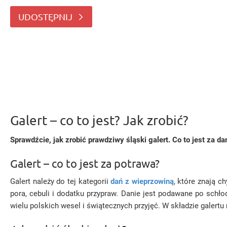
potrawa? Galert należy do tej kate
UDOSTĘPNIJ
Galert – co to jest? Jak zrobić?
Sprawdźcie, jak zrobić prawdziwy śląski galert. Co to jest za d
Galert – co to jest za potrawa?
Galert należy do tej kategorii
dań z wieprzowiną
, które znają c
pora, cebuli i dodatku przypraw. Danie jest podawane po schło
wielu polskich wesel i świątecznych przyjęć. W składzie gale