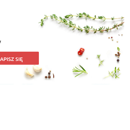
o kroku
łyżeczek potrzeba?
y
APISZ SIĘ