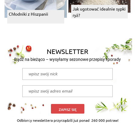
Jak ugotować idealnie sypki
Chłodniki z Hiszpanii
ryż?
NEWSLETTER
Bądź na bieżąco – wysyłamy sezonowe przepisy i porady
ZAPISZ SIĘ
Odbiorcy newslettera przyrządzili już ponad
260 000 potraw!