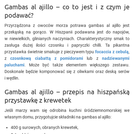
Gambas al ajillo – co to jest i z czym je
podawać?
Przyrządzona z owoców morza potrawa gambas al ajillo jest
przekąską na gorąco. W Hiszpanii podawana jest do napojów,
w niewielkich, glinianych naczyniach. Charakterystyczny smak to
zasługa dużej ilości czosnku i papryczki chilli. Ta pikantna
przystawka świetnie smakuje z pieczywem typu
focaccia z cebulą
,
z
czosnkową ciabattą z pomidorami
lub z
nadziewanymi
paluchami
. Może być także elementem większego zestawu.
Doskonale będzie komponować się z oliwkami oraz deską serów
i wędlin.
Gambas al ajillo – przepis na hiszpańską
przystawkę z krewetek
Jeśli marzy wam się odrobina kuchni śródziemnomorskiej we
własnym domu, przygotujcie składniki na gambas al ajillo:
400 g surowych, obranych krewetek,