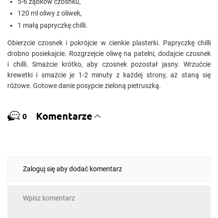
5-6 ząbków czosnku,
120 ml oliwy z oliwek,
1 małą papryczkę chilli.
Obierzcie czosnek i pokrójcie w cienkie plasterki. Papryczkę chilli
drobno posiekajcie. Rozgrzejcie oliwę na patelni, dodajcie czosnek
i chilli. Smażcie krótko, aby czosnek pozostał jasny. Wrzućcie
krewetki i smażcie je 1-2 minuty z każdej strony, aż staną się
różowe. Gotowe danie posypcie zieloną pietruszką.
Komentarze
0
Zaloguj się aby dodać komentarz