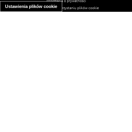
informacja o prywatności
Ustawienia plików cookie
informacja o wykorzystaniu plików cookie
ułatwienia dostępu
Najpopularniejsze przepisy
spaghetti bolognese
makaron z kurczakiem w sosie śmietanowym
kanapka z indykiem
ratatouille
lahmacun
mac and cheese
zupa minestrone
cannelloni ze szpinakiem i ricottą
spaghetti przepisy
makaron z kurczakiem
tagliatelle z kurczakiem
hot dog