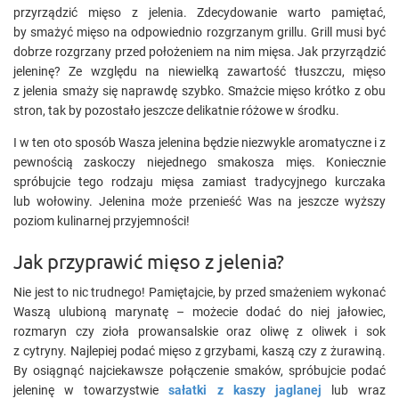
przyrządzić mięso z jelenia. Zdecydowanie warto pamiętać,
by smażyć mięso na odpowiednio rozgrzanym grillu. Grill musi być
dobrze rozgrzany przed położeniem na nim mięsa. Jak przyrządzić
jeleninę? Ze względu na niewielką zawartość tłuszczu, mięso
z jelenia smaży się naprawdę szybko. Smażcie mięso krótko z obu
stron, tak by pozostało jeszcze delikatnie różowe w środku.
I w ten oto sposób Wasza jelenina będzie niezwykle aromatyczne i z
pewnością zaskoczy niejednego smakosza mięs. Koniecznie
spróbujcie tego rodzaju mięsa zamiast tradycyjnego kurczaka
lub wołowiny. Jelenina może przenieść Was na jeszcze wyższy
poziom kulinarnej przyjemności!
Jak przyprawić mięso z jelenia?
Nie jest to nic trudnego! Pamiętajcie, by przed smażeniem wykonać
Waszą ulubioną marynatę – możecie dodać do niej jałowiec,
rozmaryn czy zioła prowansalskie oraz oliwę z oliwek i sok
z cytryny. Najlepiej podać mięso z grzybami, kaszą czy z żurawiną.
By osiągnąć najciekawsze połączenie smaków, spróbujcie podać
jeleninę w towarzystwie
sałatki z kaszy jaglanej
lub wraz