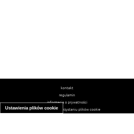
kontakt
regulamin
informacja o prywatności
Ustawienia plików cookie
informacja o wykorzystaniu plików cookie
ułatwienia dostępu
Najpopularniejsze przepisy