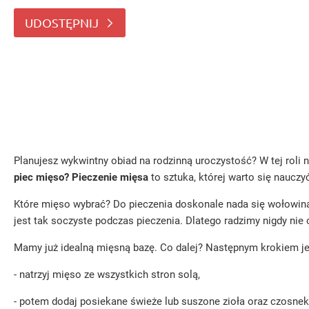
to sztuka, której warto się nauczyć
UDOSTĘPNIJ
Planujesz wykwintny obiad na rodzinną uroczystość? W tej roli 
piec mięso? Pieczenie mięsa
to sztuka, której warto się naucz
Które mięso wybrać? Do pieczenia doskonale nada się wołowina
jest tak soczyste podczas pieczenia. Dlatego radzimy nigdy nie
Mamy już idealną mięsną bazę. Co dalej? Następnym krokiem jes
- natrzyj mięso ze wszystkich stron solą,
- potem dodaj posiekane świeże lub suszone zioła oraz czosnek