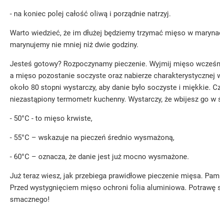
- na koniec polej całość oliwą i porządnie natrzyj.
Warto wiedzieć, że im dłużej będziemy trzymać mięso w marynac
marynujemy nie mniej niż dwie godziny.
Jesteś gotowy? Rozpoczynamy pieczenie. Wyjmij mięso wcześniej
a mięso pozostanie soczyste oraz nabierze charakterystycznej wo
około 80 stopni wystarczy, aby danie było soczyste i miękkie. 
niezastąpiony termometr kuchenny. Wystarczy, że wbijesz go w 
- 50°C - to mięso krwiste,
- 55°C – wskazuje na pieczeń średnio wysmażoną,
- 60°C – oznacza, że danie jest już mocno wysmażone.
Już teraz wiesz, jak przebiega prawidłowe pieczenie mięsa. Pam
Przed wystygnięciem mięso ochroni folia aluminiowa. Potrawę 
smacznego!