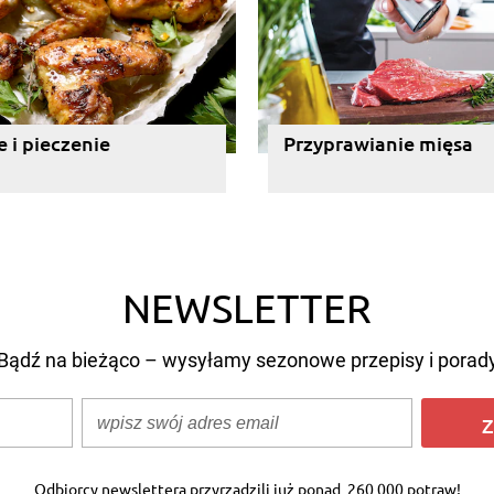
 i pieczenie
Przyprawianie mięsa
NEWSLETTER
Bądź na bieżąco – wysyłamy sezonowe przepisy i porad
Z
Odbiorcy newslettera przyrządzili już ponad
260 000 potraw!