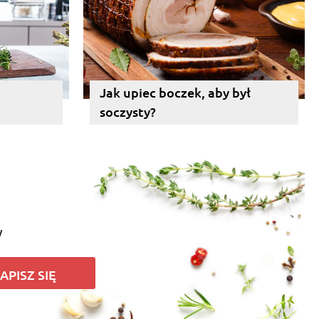
Jak upiec boczek, aby był
soczysty?
y
APISZ SIĘ