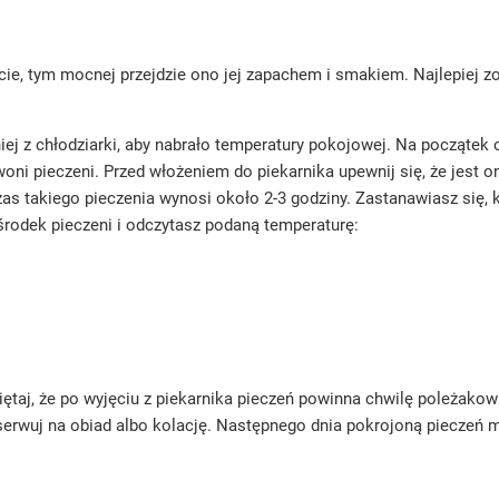
ie, tym mocnej przejdzie ono jej zapachem i smakiem. Najlepiej zo
 z chłodziarki, aby nabrało temperatury pokojowej. Na początek 
ni pieczeni. Przed włożeniem do piekarnika upewnij się, że jest on
Czas takiego pieczenia wynosi około 2-3 godziny. Zastanawiasz się,
środek pieczeni i odczytasz podaną temperaturę:
iętaj, że po wyjęciu z piekarnika pieczeń powinna chwilę poleżako
serwuj na obiad albo kolację. Następnego dnia pokrojoną pieczeń