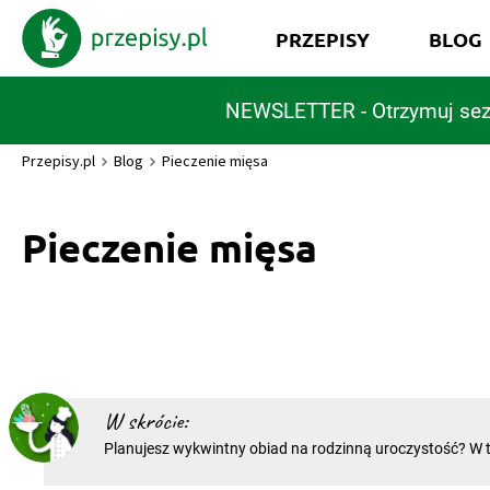
PRZEPISY
BLOG
NEWSLETTER - Otrzymuj sez
Przepisy.pl
Blog
Pieczenie mięsa
Pieczenie mięsa
W skrócie:
Planujesz wykwintny obiad na rodzinną uroczystość? W tej 
sprawdzi się aromatyczna pieczeń. Niezwykle wyrazista 
Prawdziwe niebo w gębie! Jednak czy wiesz, jak piec mię