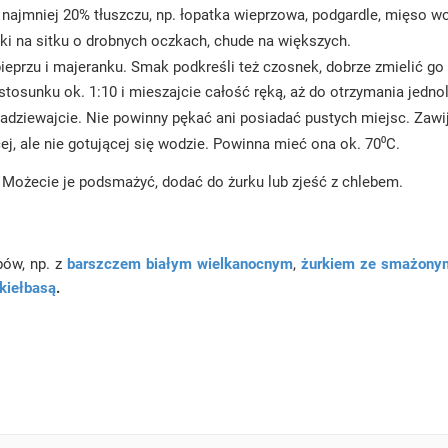
najmniej 20% tłuszczu, np. łopatka wieprzowa, podgardle, mięso w
ki na sitku o drobnych oczkach, chude na większych.
ieprzu i majeranku. Smak podkreśli też czosnek, dobrze zmielić g
tosunku ok. 1:10 i mieszajcie całość ręką, aż do otrzymania jednol
nadziewajcie. Nie powinny pękać ani posiadać pustych miejsc. Zawij
ej, ale nie gotującej się wodzie. Powinna mieć ona ok. 70⁰C.
. Możecie je podsmażyć, dodać do żurku lub zjeść z chlebem.
bów, np. z
barszczem białym wielkanocnym
,
żurkiem ze smażonym
kiełbasą
.