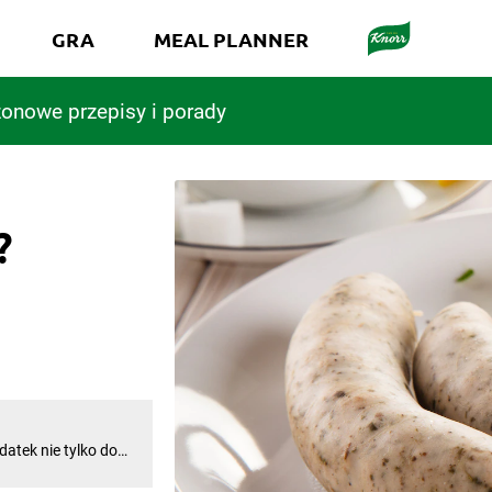
GRA
MEAL PLANNER
onowe przepisy i porady
?
datek nie tylko do
ona na patelni.
orzystajcie z