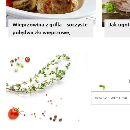
Wieprzowina z grilla – soczyste
Jak ugo
polędwiczki wieprzowe,
kiełbasa i kaszanka.