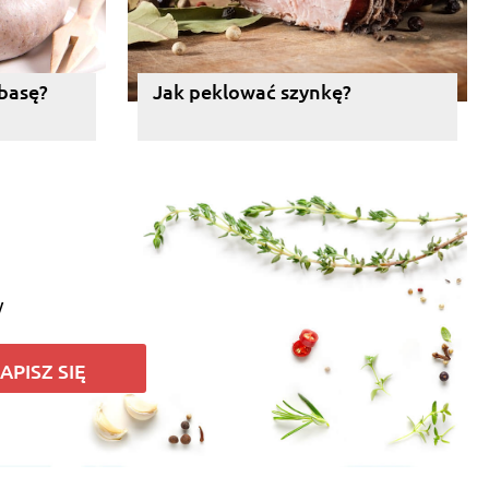
łbasę?
Jak peklować szynkę?
y
APISZ SIĘ