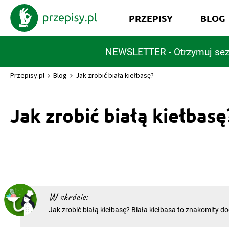
PRZEPISY
BLOG
NEWSLETTER - Otrzymuj sez
Przepisy.pl
Blog
Jak zrobić białą kiełbasę?
Jak zrobić białą kiełbasę
W skrócie:
Jak zrobić białą kiełbasę? Biała kiełbasa to znakomity do
żurku. Świetnie smakuje upieczona na grillu lub podsmaż
Jeśli nie wiecie, jak zrobić białą kiełbasę samodzielnie, sk