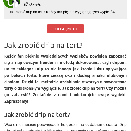
W skrócie:
Jak zrobić drip na tort? Każdy fan pięknie wyglądających wypieków
powinien zapoznać się z najnowszym trendem i metodą dekorowania,
czyli dripem. Co to takiego? Drip to nic innego jak krople lukru
spływające po bokach tortu, które cieszą oko i dodają smak
UDOSTĘPNIJ
Jak zrobić drip na tort?
Każdy fan pięknie wyglądających wypieków powinien zapoznać
się z najnowszym trendem i metodą dekorowania, czyli dripem.
Co to takiego? Drip to nic innego jak krople lukru spływające
po bokach tortu, które cieszą oko i dodają smaku ulubionym
ciastom. Dzięki tej metodzie ozdabiania stworzycie nowoczesne
torty o doskonałym wyglądzie. Jak zrobić drip na tort? Czy można
go zabarwić? Zostańcie z nami i udekorujcie swoje wypieki.
Zapraszamy!
Jak zrobić drip na tort?
Wcale nie musicie poświęcać kilku godzin na ozdabianie ciasta. Drip