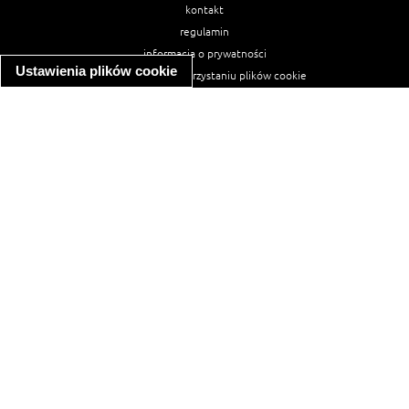
kontakt
regulamin
informacja o prywatności
Ustawienia plików cookie
informacja o wykorzystaniu plików cookie
ułatwienia dostępu
Najpopularniejsze przepisy
spaghetti bolognese
makaron z kurczakiem w sosie śmietanowym
kanapka z indykiem
ratatouille
lahmacun
mac and cheese
zupa minestrone
cannelloni ze szpinakiem i ricottą
spaghetti przepisy
makaron z kurczakiem