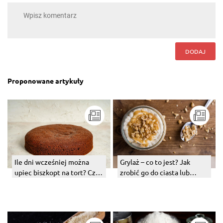
DODAJ
Proponowane artykuły
Ile dni wcześniej można
Grylaż – co to jest? Jak
upiec biszkopt na tort? Czy
zrobić go do ciasta lub
tort można zrobić dzień
tortu?
wcześniej?