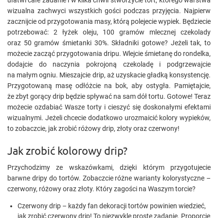
ułatwi całe zadanie i w kilka chwil stworzycie tort, którego warstwa
wizualna zachwyci wszystkich gości podczas przyjęcia. Najpierw
zacznijcie od przygotowania masy, którą polejecie wypiek. Będziecie
potrzebować: 2 łyżek oleju, 100 gramów mlecznej czekolady
oraz 50 gramów śmietanki 30%. Składniki gotowe? Jeżeli tak, to
możecie zacząć przygotowania dripu. Wlejcie śmietanę do rondelka,
dodajcie do naczynia pokrojoną czekoladę i podgrzewajcie
na małym ogniu. Mieszajcie drip, aż uzyskacie gładką konsystencję.
Przygotowaną masę odłóżcie na bok, aby ostygła. Pamiętajcie,
że zbyt gorący drip będzie spływać na sam dół tortu. Gotowe! Teraz
możecie ozdabiać Wasze torty i cieszyć się doskonałymi efektami
wizualnymi. Jeżeli chcecie dodatkowo urozmaicić kolory wypieków,
to zobaczcie, jak zrobić różowy drip, złoty oraz czerwony!
Jak zrobić kolorowy drip?
Przychodzimy ze wskazówkami, dzięki którym przygotujecie
barwne dripy do tortów. Zobaczcie różne warianty kolorystyczne –
czerwony, różowy oraz złoty. Który zagości na Waszym torcie?
Czerwony drip – każdy fan dekoracji tortów powinien wiedzieć,
jak zrobić czerwony drip! To niezwykle proste zadanie. Proporcje