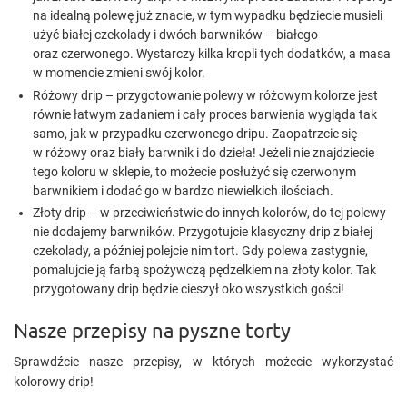
na idealną polewę już znacie, w tym wypadku będziecie musieli
użyć białej czekolady i dwóch barwników – białego
oraz czerwonego. Wystarczy kilka kropli tych dodatków, a masa
w momencie zmieni swój kolor.
Różowy drip – przygotowanie polewy w różowym kolorze jest
równie łatwym zadaniem i cały proces barwienia wygląda tak
samo, jak w przypadku czerwonego dripu. Zaopatrzcie się
w różowy oraz biały barwnik i do dzieła! Jeżeli nie znajdziecie
tego koloru w sklepie, to możecie posłużyć się czerwonym
barwnikiem i dodać go w bardzo niewielkich ilościach.
Złoty drip – w przeciwieństwie do innych kolorów, do tej polewy
nie dodajemy barwników. Przygotujcie klasyczny drip z białej
czekolady, a później polejcie nim tort. Gdy polewa zastygnie,
pomalujcie ją farbą spożywczą pędzelkiem na złoty kolor. Tak
przygotowany drip będzie cieszył oko wszystkich gości!
Nasze przepisy na pyszne torty
Sprawdźcie nasze przepisy, w których możecie wykorzystać
kolorowy drip!