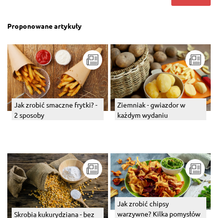
Proponowane artykuły
Jak zrobić smaczne frytki? -
Ziemniak - gwiazdor w
2 sposoby
każdym wydaniu
Jak zrobić chipsy
warzywne? Kilka pomysłów
Skrobia kukurydziana - bez