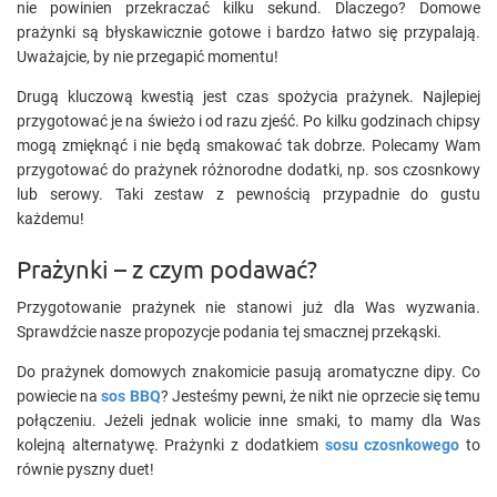
nie powinien przekraczać kilku sekund. Dlaczego? Domowe
prażynki są błyskawicznie gotowe i bardzo łatwo się przypalają.
Uważajcie, by nie przegapić momentu!
Drugą kluczową kwestią jest czas spożycia prażynek. Najlepiej
przygotować je na świeżo i od razu zjeść. Po kilku godzinach chipsy
mogą zmięknąć i nie będą smakować tak dobrze. Polecamy Wam
przygotować do prażynek różnorodne dodatki, np. sos czosnkowy
lub serowy. Taki zestaw z pewnością przypadnie do gustu
każdemu!
Prażynki – z czym podawać?
Przygotowanie prażynek nie stanowi już dla Was wyzwania.
Sprawdźcie nasze propozycje podania tej smacznej przekąski.
Do prażynek domowych znakomicie pasują aromatyczne dipy. Co
powiecie na
sos BBQ
? Jesteśmy pewni, że nikt nie oprzecie się temu
połączeniu. Jeżeli jednak wolicie inne smaki, to mamy dla Was
kolejną alternatywę. Prażynki z dodatkiem
sosu czosnkowego
to
równie pyszny duet!