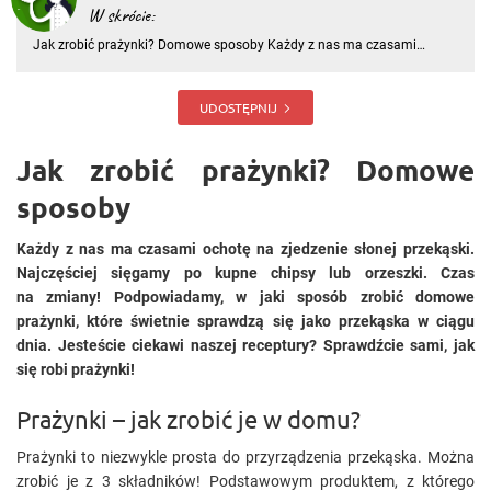
W skrócie:
Jak zrobić prażynki? Domowe sposoby Każdy z nas ma czasami
ochotę na zjedzenie słonej przekąski. Najczęściej sięgamy po kupne
chipsy lub orzeszki. Czas na zmiany! Podpowiadamy, w jaki sposób
zrobić domowe prażynki, które świetnie sprawdzą się jako przeką
UDOSTĘPNIJ
Jak zrobić prażynki? Domowe
sposoby
Każdy z nas ma czasami ochotę na zjedzenie słonej przekąski.
Najczęściej sięgamy po kupne chipsy lub orzeszki. Czas
na zmiany! Podpowiadamy, w jaki sposób zrobić domowe
prażynki, które świetnie sprawdzą się jako przekąska w ciągu
dnia. Jesteście ciekawi naszej receptury? Sprawdźcie sami, jak
się robi prażynki!
Prażynki – jak zrobić je w domu?
Prażynki to niezwykle prosta do przyrządzenia przekąska. Można
zrobić je z 3 składników! Podstawowym produktem, z którego