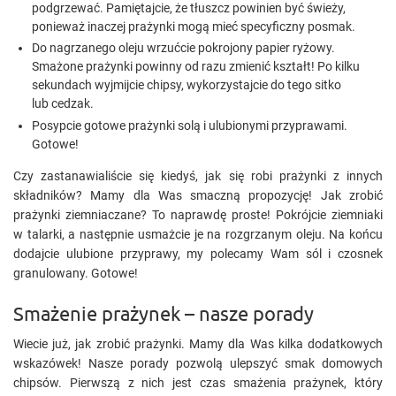
podgrzewać. Pamiętajcie, że tłuszcz powinien być świeży,
ponieważ inaczej prażynki mogą mieć specyficzny posmak.
Do nagrzanego oleju wrzućcie pokrojony papier ryżowy.
Smażone prażynki powinny od razu zmienić kształt! Po kilku
sekundach wyjmijcie chipsy, wykorzystajcie do tego sitko
lub cedzak.
Posypcie gotowe prażynki solą i ulubionymi przyprawami.
Gotowe!
Czy zastanawialiście się kiedyś, jak się robi prażynki z innych
składników? Mamy dla Was smaczną propozycję! Jak zrobić
prażynki ziemniaczane? To naprawdę proste! Pokrójcie ziemniaki
w talarki, a następnie usmażcie je na rozgrzanym oleju. Na końcu
dodajcie ulubione przyprawy, my polecamy Wam sól i czosnek
granulowany. Gotowe!
Smażenie prażynek – nasze porady
Wiecie już, jak zrobić prażynki. Mamy dla Was kilka dodatkowych
wskazówek! Nasze porady pozwolą ulepszyć smak domowych
chipsów. Pierwszą z nich jest czas smażenia prażynek, który