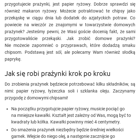
przygotujecie prażynki, jest papier ryżowy. Dobrze sprawdzi się
również makaron ryżowy. Możecie potraktować te chipsy jako
przekąskę w ciągu dnia lub dodatek do azjatyckich potraw. Co
powiecie na wieczór ze znajomymi w towarzystwie domowych
prażynek? Jesteśmy pewni, że Wasi goście docenią fakt, że sami
przygotowaliście przekąski. Jak zrobić domowe prażynki?
Nie możecie zapomnieć o przyprawach, które dodadzą smaku
chipsom. Podstawą jest sól, ale polecamy Wam również słodką
paprykę.
Jak się robi prażynki krok po kroku
Do zrobienia prażynek będziecie potrzebować kilku składników, są
nimi: papier ryżowy, łyżeczka soli i szklanka oleju. Zaczynamy
przygodę z domowymi chipsami!
Na początku przygotujcie papier ryżowy, musicie pociąć go
na mniejsze kawałki. Kształt jest zależny od Was, mogą być to
kwadraty lub kółka. Kawałki powinny mieć 4 centymetry.
Do smażenia prażynek niezbędny będzie średniej wielkości
garnek. Wlejcie do niego olej, a następnie zacznijcie go