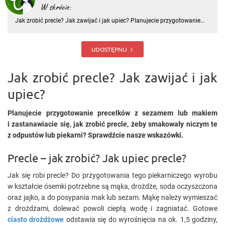
W skrócie:
Jak zrobić precle? Jak zawijać i jak upiec? Planujecie przygotowanie
precelków z sezamem lub makiem i zastanawiacie się, jak zrobić
precle, żeby smakowały niczym te z odpustów lub piekarni?
Sprawdźcie nasze wskazówki. Precle – jak zrobić? Jak upiec prec
UDOSTĘPNIJ
Jak zrobić precle? Jak zawijać i jak
upiec?
Planujecie przygotowanie precelków z sezamem lub makiem
i zastanawiacie się, jak zrobić precle, żeby smakowały niczym te
z odpustów lub piekarni? Sprawdźcie nasze wskazówki.
Precle – jak zrobić? Jak upiec precle?
Jak się robi precle? Do przygotowania tego piekarniczego wyrobu
w kształcie ósemki potrzebne są mąka, drożdże, soda oczyszczona
oraz jajko, a do posypania mak lub sezam. Mąkę należy wymieszać
z drożdżami, dolewać powoli ciepłą wodę i zagniatać. Gotowe
ciasto drożdżowe
odstawia się do wyrośnięcia na ok. 1,5 godziny,