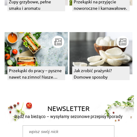
Zupy grzybowe, pełne
Przekąski na przyjęcie
smaku i aromatu
noworoczne i karnawałowe.
Przekąski do pracy – pyszne
Jak zrobić prażynki?
nawet na zimno! Nasze
Domowe sposoby
pomysły
NEWSLETTER
Bądź na bieżąco – wysyłamy sezonowe przepisy i porady