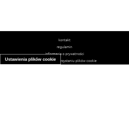
kontakt
regulamin
informacja o prywatności
Ustawienia plików cookie
informacja o wykorzystaniu plików cookie
ułatwienia dostępu
Najpopularniejsze przepisy
spaghetti bolognese
makaron z kurczakiem w sosie śmietanowym
kanapka z indykiem
ratatouille
lahmacun