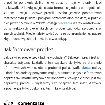
a później ponownie delikatnie wyrabia, formuje w ruloniki i kroi
na kawałki. Z każdej części ciasta formuje się rulony o długości ok.
40 cm i zwija. Gotowe precelki trzeba jeszcze posmarować
roztrzepanym jajkiem i posypać sezamem albo makiem, a później
piec przez 15 minut w 230°C. Postęp
pieczenia
warto kontrolować,
bo w niektórych piekarnikach ten proces zachodzi szybciej, a w
innych wolniej. Precle należy wyjąć od razu po zrumienieniu, inaczej
zbyt mocno wyschną i przez to stwardnieją.
Jak formować precle?
Jak zawijać precle, żeby ładnie wyglądały? Sekretem precli jest ich
charakterystyczny kształt, a ten uzyskuje się tylko ze starannie
uformowanych wałeczków o grubości palca. Wałki
ciasta
należy
układać na stolnicy posypanej mąką, a następnie ręcznie formować
poprzez dwukrotne krzyżowanie końcówek. Zawijanie precli jest tak
naprawdę proste – wystarczy raz obejrzeć film instruktażowy,
a później już tylko doskonalić technikę w praktyce.
Komentarze
0