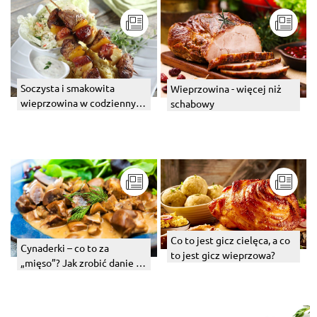
Soczysta i smakowita
Wieprzowina - więcej niż
wieprzowina w codziennych
schabowy
daniach obiadowych.
Co to jest gicz cielęca, a co
Cynaderki – co to za
to jest gicz wieprzowa?
„mięso”? Jak zrobić danie z
ich udziałem?