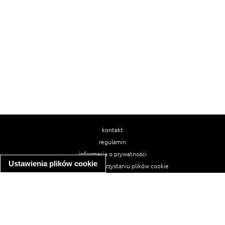
kontakt
regulamin
informacja o prywatności
Ustawienia plików cookie
informacja o wykorzystaniu plików cookie
ułatwienia dostępu
Najpopularniejsze przepisy
spaghetti bolognese