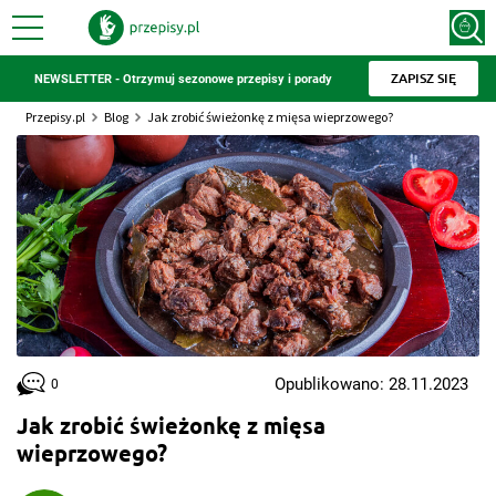
ZAPISZ SIĘ
NEWSLETTER - Otrzymuj sezonowe przepisy i porady
Przepisy.pl
Blog
Jak zrobić świeżonkę z mięsa wieprzowego?
Opublikowano: 28.11.2023
0
Jak zrobić świeżonkę z mięsa
wieprzowego?