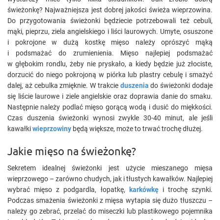
świeżonkę? Najważniejsza jest dobrej jakości świeża wieprzowina.
Do przygotowania świeżonki będziecie potrzebowali też cebuli,
mąki, pieprzu, ziela angielskiego i liści laurowych. Umyte, osuszone
i pokrojone w dużą kostkę mięso należy oprószyć mąką
i podsmażać do zrumienienia. Mięso najlepiej podsmażać
w głębokim rondlu, żeby nie pryskało, a kiedy będzie już złociste,
dorzucić do niego pokrojoną w piórka lub plastry cebulę i smażyć
dalej, aż cebulka zmięknie. W trakcie
duszenia
do świeżonki dodaje
się liście laurowe i ziele angielskie oraz doprawia danie do smaku.
Następnie należy podlać mięso gorącą wodą i dusić do miękkości.
Czas duszenia świeżonki wynosi zwykle 30-40 minut, ale jeśli
kawałki
wieprzowiny
będą większe, może to trwać trochę dłużej.
Jakie mięso na świeżonkę?
Sekretem idealnej świeżonki jest użycie mieszanego mięsa
wieprzowego – zarówno chudych, jak i tłustych kawałków. Najlepiej
wybrać mięso z podgardla, łopatkę,
karkówkę
i trochę szynki.
Podczas smażenia świeżonki z mięsa wytapia się dużo tłuszczu –
należy go zebrać, przelać do miseczki lub plastikowego pojemnika