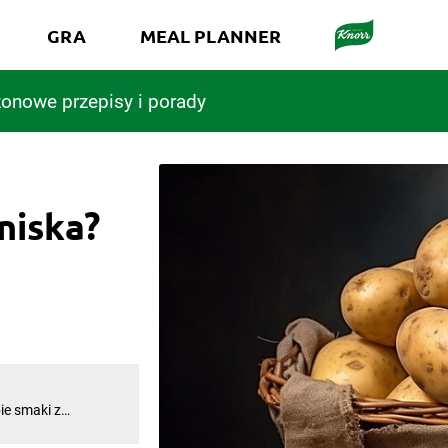
GRA
MEAL PLANNER
onowe przepisy i porady
niska?
ie smaki z
 Do ich
ego czasu. Jak