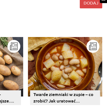
DODAJ
–
Twarde ziemniaki w zupie – co
ejsze.
zrobić? Jak uratować