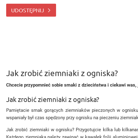
zrobić ziemniaki z ogniska? Pamiętacie smak gorącyc
UDOSTĘPNIJ
Jak zrobić ziemniaki z ogniska?
Chcecie przypomnieć sobie smaki z dzieciństwa i ciekawi was, 
Jak zrobić ziemniaki z ogniska?
Pamiętacie smak gorących ziemniaków pieczonych w ognisku? 
wspaniały był czas spędzony przy ognisku na pieczeniu ziemniak
Jak zrobić ziemniaki w ognisku? Przygotujcie kilka lub kilkana
Każdego ziemniaka należy zawinąć w kawałek folii aluminiowej,