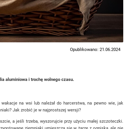
Opublikowano: 21.06.2024
lia aluminiowa i trochę wolnego czasu.
wakacje na wsi lub należał do harcerstwa, na pewno wie, jak
iaki? Jak zrobić je w najprostszej wersji?
cie, a jeśli trzeba, wyszorujcie przy użyciu małej szczoteczki.
rzygotowane ziemniaki umieszcza się w żarze z ogniska, ale nie