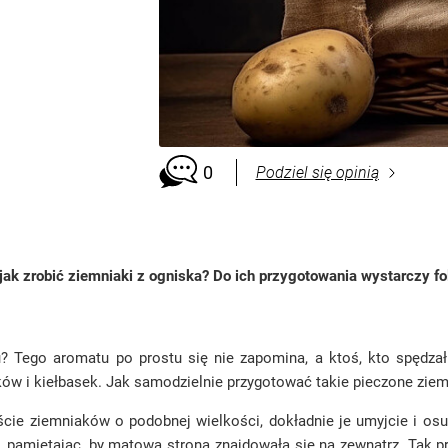
0
Podziel się opinią
jak zrobić ziemniaki z ogniska? Do ich przygotowania wystarczy fo
Tego aromatu po prostu się nie zapomina, a ktoś, kto spędzał 
ów i kiełbasek. Jak samodzielnie przygotować takie pieczone ziemn
ście ziemniaków o podobnej wielkości, dokładnie je umyjcie i osusz
 pamiętając, by matowa strona znajdowała się na zewnątrz. Tak p