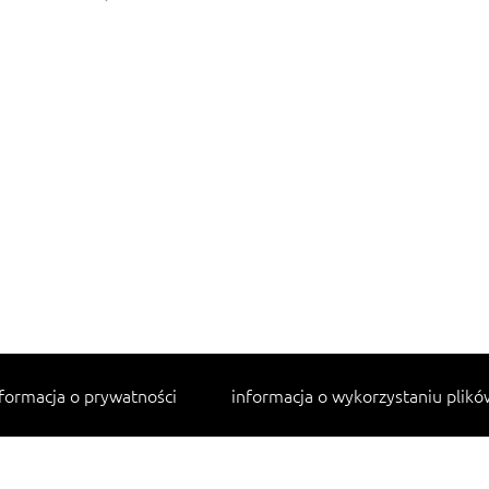
formacja o prywatności
informacja o wykorzystaniu plikó
Najpopularniejsze przepisy