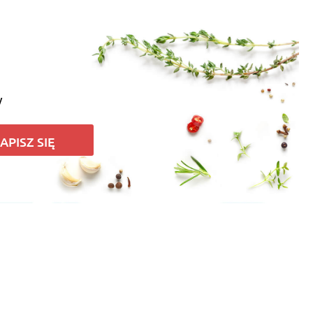
ka
niedogotowane?
y
APISZ SIĘ