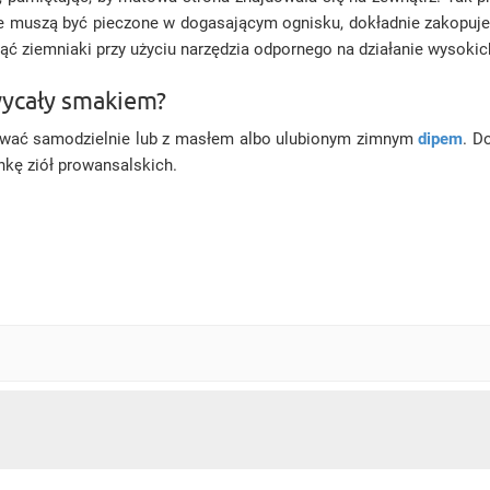
 muszą być pieczone w dogasającym ognisku, dokładnie zakopuje s
jąć ziemniaki przy użyciu narzędzia odpornego na działanie wysokic
hwycały smakiem?
dawać samodzielnie lub z masłem albo ulubionym zimnym
dipem
. D
ankę ziół prowansalskich.