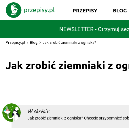
PRZEPISY
BLOG
NEWSLETTER - Otrzymuj sez
Przepisy.pl
Blog
Jak zrobić ziemniaki z ogniska?
Jak zrobić ziemniaki z og
W skrócie:
Jak zrobić ziemniaki z ogniska? Chcecie przypomnieć sob
dzieciństwa i ciekawi was, jak zrobić ziemniaki z ogniska?
przygotowania wystarczy folia aluminiowa i trochę woln