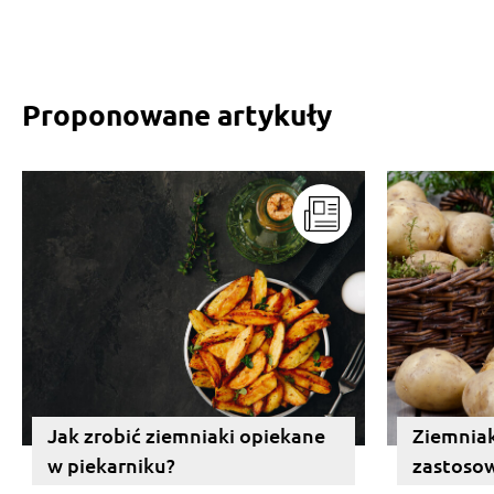
Proponowane artykuły
Jak zrobić ziemniaki opiekane
Ziemniak
w piekarniku?
zastosow