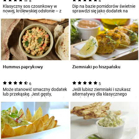
8
4
Klasyczny sos czosnkowy w
Dip na bazie pomidorów świetnie
nowej, królewskiej odsłonie – z
sprawdzi się jako dodatek na
odrobiną słodyczy, szczyptą
przyjęcie – podać możesz go
pikanterii...
wówczas...
Hummus paprykowy
Ziemniaki po hiszpańsku
6
5
Może stanowić smaczny dodatek
Jeśli lubisz ziemniaki i szukasz
lub przekąskę. Jest gęsty,
alternatywy dla klasycznego
wyrazisty i doskonale komponuje
purée lub wersji z wody, przygotuj
się z pi...
t...