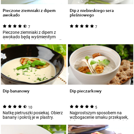
Pieczone ziemniaki z dipem
Dip z niebieskiego sera
awokado
pleśniowego
7
7
Pieczone ziemniaki z dipem z
awokado będą wyśmienitym
dodatkiem do obiadu, dań z grilla
lub smacz...
Dip bananowy
Dip pieczarkowy
10
5
Natkę pietruszki posiekaj. Obierz
Najprostszym sposobem na
banany i pokrój je w plastry.
wzbogacenie smaku przekąsek,
które serwujesz na przyjęciu lub
spotkaniu...