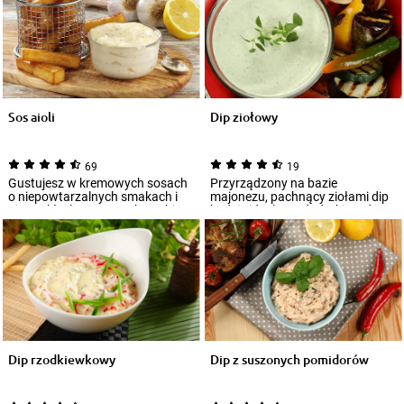
Sos aioli
Dip ziołowy
69
19
Gustujesz w kremowych sosach
Przyrządzony na bazie
o niepowtarzalnych smakach i
majonezu, pachnący ziołami dip
niezwykłych aromatach? Lubisz
będzie idealnym dodatkiem do
testować...
wielu potraw i...
Dip rzodkiewkowy
Dip z suszonych pomidorów