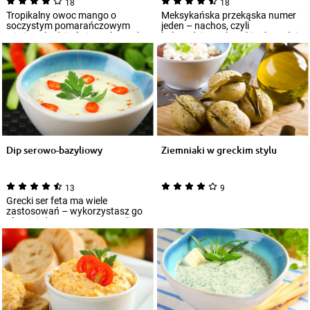
18
18
Tropikalny owoc mango o
Meksykańska przekąska numer
soczystym pomarańczowym
jeden – nachos, czyli
miąższu będzie świetną bazą do
kukurydziane chrupki w kształcie
przygotowania oryg...
trójkątów – ni...
Dip serowo-bazyliowy
Ziemniaki w greckim stylu
13
9
Grecki ser feta ma wiele
zastosowań – wykorzystasz go
również do przygotowania dipu.
Nada mu on k...