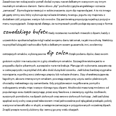
Zasadniczo ten rodzaj sosów potrafi dodać wyrazu nawet delikatnym warzywom czy innym
neutralnym smakowo daniom. Samo słowo „dip” pochodzi z języka angielskiego i oznacza
„zamaczać”. Etymologia ta niesie już w sobie znaczenie, czym dip naprawdę jest. A to nic innego
jak gęsty zimny sos, który wykonuje się na bazie śmietany, twarogu, jogurtu czy majonezu z
dodatkiem ziół, przypraw, warzyw lub owoców. Dip jest świetną propozycją na jedną z pozycji w
menu na przyjęciach. Dzieje się tak dlatego, że na imprezach posiłki podaje się zazwyczaj w formie
szwedzkiego bufetu
. Kiedy rozstawisz na stołach miseczki z dipami, każdy z
uczestników spotkania będzie mógł nadać swojemu daniu taki smak, na jaki ma ochotę. Niektórzy
na przykład lubią jeść nachos albo frytki z delikatnym sosem guacamole, inni, zwolennicy
dip salsa
ostrzejszych smaków, wybiorą pewnie
. Dzięki podaniu dipów, dasz swoim
gościom wybór i nie narzucisz im z góry określonym smaków. Szczególnie istotne jest to w
przypadku dipów pikantnych, a przepisów na te nie brakuje. Planując ich wykonanie, zaopatrz się
w ostre papryczki, na przykład chili, albo dość dużą ilość czosnku. Jeśli lubisz bardziej oryginalne
rozwiązania, wypróbuj sos z zielonego pieprzu lub na bazie chrzanu. Dipy charakteryzujące się
łagodnym, ale za to intensywnym smakiem, powstają często przy użyciu serów pleśniowych,
chociażby niebieskiego czy camemberta. Gdy przyjdzie sezon na grillowanie, pomyśl o
wzbogaceniu smaku mięs i warzyw różnego typu dipami. Możliwości masz tutaj mnóstwo: od
popularnego sosu tzatziki zaczynając, przez sosy fasolowe, z ciecierzycy, ogórka, rzodkiewki,
suszonych pomidorów, na dipach ziołowych oraz serowo-ziołowych kończąc. Jeśli zaś lubisz
spędzać swój wolny czas przed telewizorem i mieć jednocześnie pod ręką jakieś przekąski, pokrój
warzywa na kawałki albo w słupki, a następnie zamaczaj je w przygotowanych wcześniej dipach.
Znajdź przepis na swój ulubiony dip i serwuj go przy wielu okazjach.