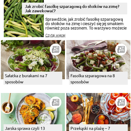
zimowym, ale to smaczny posiłek pozwoli w
pełni poczuć atmosferę cieplejszych
Jak zrobić fasolkę szparagową do słoików na zimę?
miesięcy. Przygotowanie słoików ze
Jak zawekować?
smakowitą zawartością musi obejmować
patenty, które pozwolą zachować świeżość
Sprawdźcie, jak zrobić fasolkę szparagową
przetworów.
do słoików na zimę i cieszyć się jej smakiem
również poza sezonem. To warzywo możecie
wekować na wiele sposobów. Wykorzystajcie
Czytaj więcej
nasze propozycje!
Sałatka z burakami na 7
Fasolka szparagowa na 8
sposobów
sposobów
Jarska sprawa czyli 13
Przekąski na plażę – 7