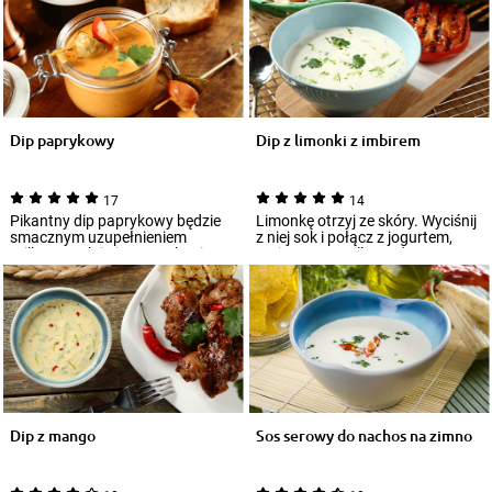
Dip paprykowy
Dip z limonki z imbirem
17
14
Pikantny dip paprykowy będzie
Limonkę otrzyj ze skóry. Wyciśnij
smacznym uzupełnieniem
z niej sok i połącz z jogurtem,
grillowanych i pieczonych mięs,
majonezem Hellmann's,
warzyw z rus...
posiekaną...
Dip z mango
Sos serowy do nachos na zimno