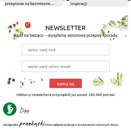
przepisow na bezmiesne
inspiracji
dania z grilla
NEWSLETTER
Bądź na bieżąco – wysyłamy sezonowe przepisy i porady
ZAPISZ SIĘ
Odbiorcy newslettera przyrządzili już ponad
260 000 potraw!
Dipy
przekąski
Istnieją takie
, które najlepiej smakują w towarzystwie wybornych dipów.