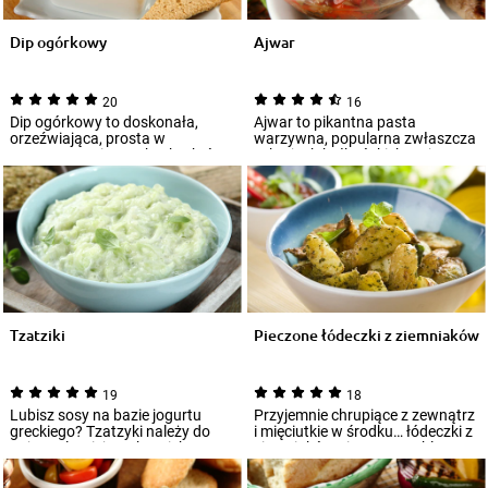
Dip ogórkowy
Ajwar
20
16
Dip ogórkowy to doskonała,
Ajwar to pikantna pasta
orzeźwiająca, prosta w
warzywna, popularna zwłaszcza
przygotowaniu przekąska, która
w krajach bałkańskich. Jej
będzie dobrze sm...
głównymi składni...
Tzatziki
Pieczone łódeczki z ziemniaków
19
18
Lubisz sosy na bazie jogurtu
Przyjemnie chrupiące z zewnątrz
greckiego? Tzatzyki należy do
i mięciutkie w środku… łódeczki z
najpopularniejszych z nich!
ziemniaków pieczone na blasze
Pasuje do...
o...