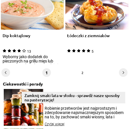
Dip koktajlowy
Łódeczki z ziemniaków
13
5
Wyborny jako dodatek do
pieczonych na grillu mięs lub
warzyw. Doskonale sprawdzi się
również jako...
1
2
Ciekawostki i porady
Zamknij smaki lata w słoiku - sprawdź nasze sposoby
na pasteryzację!
Robienie przetworów jest najprostszym i
zdecydowanie najsmaczniejszym sposobem
na to, by zachować smaki wiosny, lata i
jesieni na dłużej. Można robić setki zdjęć
Czytaj więcej
krajobrazów, by cieszyć nimi oko w sezonie