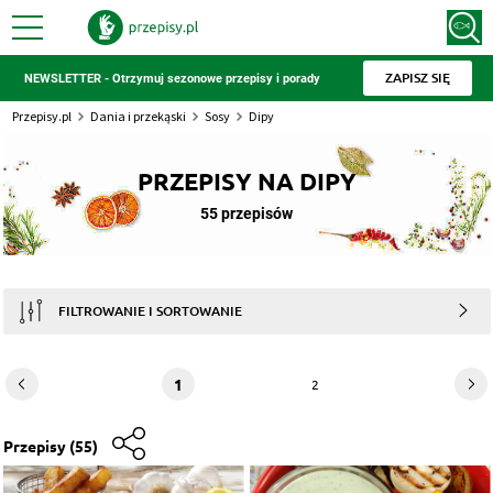
ZAPISZ SIĘ
NEWSLETTER - Otrzymuj sezonowe przepisy i porady
Przepisy.pl
Dania i przekąski
Sosy
Dipy
PRZEPISY NA DIPY
55 przepisów
FILTROWANIE I SORTOWANIE
1
2
Przepisy
(55)