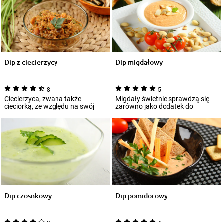
Dip z ciecierzycy
Dip migdałowy
8
5
Ciecierzyca, zwana także
Migdały świetnie sprawdzą się
cieciorką, ze względu na swój
zarówno jako dodatek do
subtelny, słodkawy smak z lekko
deserów lodowych czy
orzechową...
pieczonych ciast, jak...
Dip czosnkowy
Dip pomidorowy