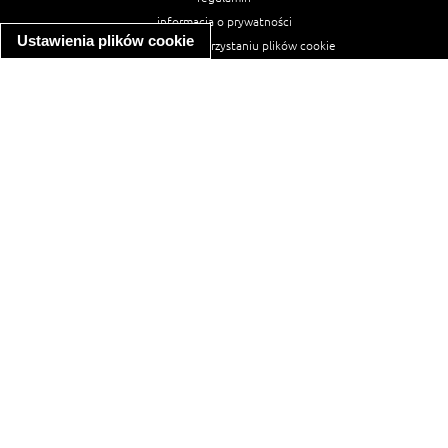
informacja o prywatności
Ustawienia plików cookie
informacja o wykorzystaniu plików cookie
ułatwienia dostępu
Najpopularniejsze przepisy
spaghetti bolognese
makaron z kurczakiem w sosie śmietanowym
kanapka z indykiem
ratatouille
lahmacun
mac and cheese
zupa minestrone
cannelloni ze szpinakiem i ricottą
spaghetti przepisy
makaron z kurczakiem
tagliatelle z kurczakiem