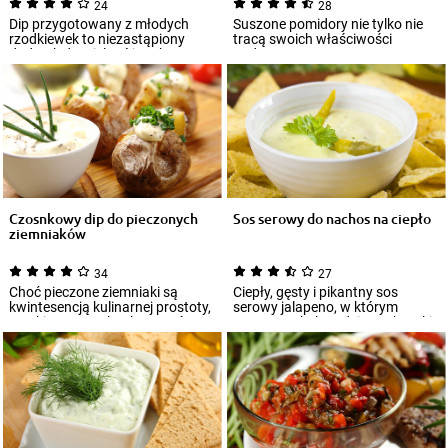
24
28
Dip przygotowany z młodych
Suszone pomidory nie tylko nie
rzodkiewek to niezastąpiony
tracą swoich właściwości
dodatek do wielu różnych
podczas procesu
potraw. Sprawdzi...
przygotowywania, ale doda...
Czosnkowy dip do pieczonych
Sos serowy do nachos na ciepło
ziemniaków
34
27
Choć pieczone ziemniaki są
Ciepły, gęsty i pikantny sos
kwintesencją kulinarnej prostoty,
serowy jalapeno, w którym
smakiem mogą konkurować z
zanurzysz kukurydziane chrupki
niejedną p...
o charakter...