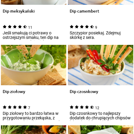
Dip meksykański
Dip camembert
11
9
Jeśli smakują ci potrawy o
Szczypior posiekaj. Zdejmuj
ostrzejszym smaku, ten dip na
skórkę z sera.
pewno przypadnie ci do gustu. W
dodatku...
Dip ziołowy
Dip czosnkowy
7
12
Dip ziołowy to bardzo łatwa w
Dip czosnkowy to najlepszy
przygotowaniu przekąska, z
dodatek do chrupiących chipsów
którą poradzi sobie nawet osoba
lub paluszków. Odrobina
stawiają...
orzechów nada m...