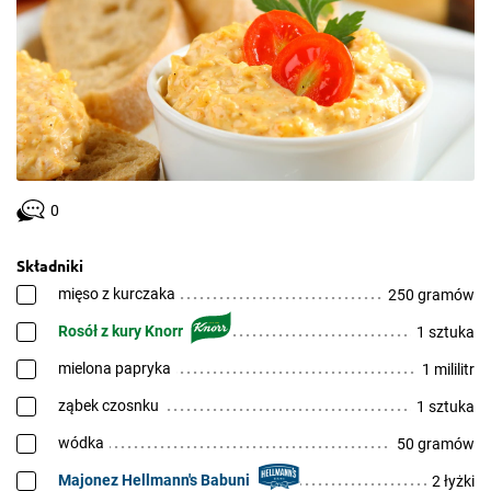
0
Składniki
mięso z kurczaka
250 gramów
Rosół z kury Knorr
1 sztuka
mielona papryka
1 mililitr
ząbek czosnku
1 sztuka
wódka
50 gramów
Majonez Hellmann's Babuni
2 łyżki