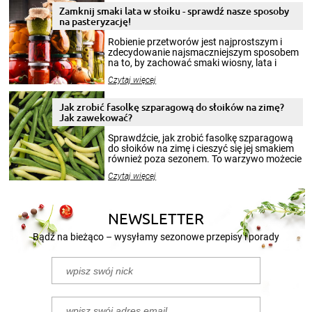
Zamknij smaki lata w słoiku - sprawdź nasze sposoby
na pasteryzację!
Robienie przetworów jest najprostszym i
zdecydowanie najsmaczniejszym sposobem
na to, by zachować smaki wiosny, lata i
jesieni na dłużej. Można robić setki zdjęć
Czytaj więcej
krajobrazów, by cieszyć nimi oko w sezonie
zimowym, ale to smaczny posiłek pozwoli w
pełni poczuć atmosferę cieplejszych
Jak zrobić fasolkę szparagową do słoików na zimę?
miesięcy. Przygotowanie słoików ze
Jak zawekować?
smakowitą zawartością musi obejmować
patenty, które pozwolą zachować świeżość
Sprawdźcie, jak zrobić fasolkę szparagową
przetworów.
do słoików na zimę i cieszyć się jej smakiem
również poza sezonem. To warzywo możecie
wekować na wiele sposobów. Wykorzystajcie
Czytaj więcej
nasze propozycje!
NEWSLETTER
Bądź na bieżąco – wysyłamy sezonowe przepisy i porady