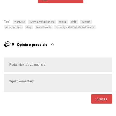
Tagi:
warzywa
kuchnia meksykańska
mięso
drób
kurczak
prosty przepis
dipy
blendowanie
przepisy na karnawał z hellmann’s
0
Opinie o przepisie
DODAJ