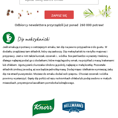
ZAPISZ SIĘ
Odbiorcy newslettera przyrządzili już ponad
260 000 potraw!
Dip meksykański
Jeśli smakują ci potrawy o ostrzejszym smaku, ten dip na pewno przypadnie ci do gustu. W
dodatku znajdziesz tam składnik, który cię zaskoczy. Dip meksykański to nie tylko majonez i
przyprawy. Jest w nim także kurczak, czosnek i… wódka. Sos jest bardzo wyrazisty i treściwy,
dlatego najlepiej podać go z dodatkami, które mają łagodny smak, na przykład z macą, krakersami
lub chlebem. Ugotuj pierś z kurczaka i drobno ją pokrój, najlepiej w małą kostkę. Pozostałe
składniki zmiksuj ze sobą, aż sos będzie jednolitą masą. Dodaj mięso i delikatnie wymieszaj, żeby
dip nie stracił puszystości. Możesz do smaku dodać soli i pieprzu. Chociaż czosnek i wódka
powinny wystarczyć. Gęsty dip połóż od razu na kromkach chleba lub podaj osobno w małych
miseczkach, przystrojone kawałkiem pomidorka koktajlowego.