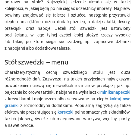
potrawy na stole? Najczęściej jedzenie układa się w takiej
kolejności, w jakiej będą po nie sięgać uczestnicy imprezy. Najpierw
powinny znajdować się talerze i sztućce, następnie przystawki,
ciepłe dania (które można dodać później), a dalej sałatki, desery,
przekąski oraz napoje. Jeżeli stół szwedzki jest ustawiony
pod ścianą, w jego tylnej części lepiej ułożyć rzeczy wysokie
lub takie, po które sięga się rzadziej, np. zapasowe dzbanki
z napojami albo dodatkowe talerze.
Stół szwedzki – menu
Charakterystyczną cechą szwedzkiego stołu jest duża
różnorodność dań. Zazwyczaj na takich przyjęciach największym
powodzeniem cieszą się niewielkich rozmiarów przekąski, jak np.
bajecznie kolorowe tartinki, nabijane na wykałaczki
minikanapeczki
z krewetkami i majonezem albo serwowane na ciepło
koktajlowe
grzanki
z różnorodnymi dodatkami. Popularną zagryzką są także
efektownie prezentujące się
koreczki
pełne smacznych składników,
takich jak sery, świeże lub marynowane warzywa, wędliny, pasty,
a nawet owoce.