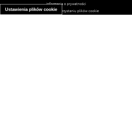
informacja o prywatności
Ustawienia plików cookie
informacja o wykorzystaniu plików cookie
ułatwienia dostępu
Najpopularniejsze przepisy
spaghetti bolognese
makaron z kurczakiem w sosie śmietanowym
kanapka z indykiem
ratatouille
lahmacun
mac and cheese
zupa minestrone
cannelloni ze szpinakiem i ricottą
spaghetti przepisy
makaron z kurczakiem
tagliatelle z kurczakiem
hot dog