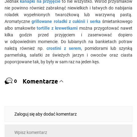
Jednak
kanapki na przyjęcie
to nie wszystko. Wśród przysmaków
nie powinno również zabraknąć niewielkich i łatwych do nabijania
roladek wypełnionych twarożkową lub warzywną pastą.
Aromatyczne
grillowane roladki z cukinii i serka
śmietankowego
albo smakowite
tortille z krewetkami
można przygotować nawet
kilka godzin przed przyjęciem i zaserwować dopiero
w odpowiednim momencie. Do lubianych na bankietach potraw
należą również np.
crostini z serem
, pomidorami lub szynką
parmeńską, sałatki ze świeżych jarzyn i owoców oraz ciasta
poporcjowane tak, by były w sam raz na jeden kęs.
Komentarze
0
Zaloguj się aby dodać komentarz