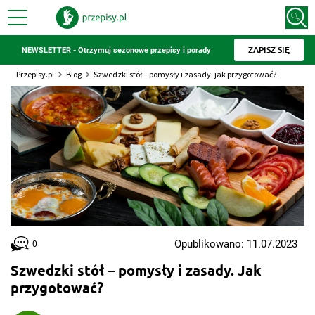
ZAPISZ SIĘ
NEWSLETTER - Otrzymuj sezonowe przepisy i porady
Przepisy.pl
Blog
Szwedzki stół – pomysły i zasady. jak przygotować?
Opublikowano: 11.07.2023
0
Szwedzki stół – pomysły i zasady. Jak
przygotować?