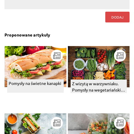
DODAJ
Proponowane artykuły
Pomysły na świetne kanapki
Z wizytą w warzywniaku.
Pomysły na wegetariańskie
śniadanie.