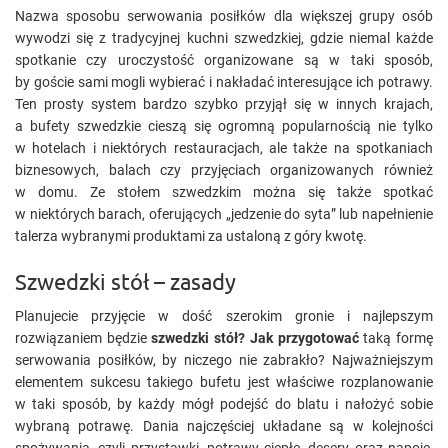
Nazwa sposobu serwowania posiłków dla większej grupy osób
wywodzi się z tradycyjnej kuchni szwedzkiej, gdzie niemal każde
spotkanie czy uroczystość organizowane są w taki sposób,
by goście sami mogli wybierać i nakładać interesujące ich potrawy.
Ten prosty system bardzo szybko przyjął się w innych krajach,
a bufety szwedzkie cieszą się ogromną popularnością nie tylko
w hotelach i niektórych restauracjach, ale także na spotkaniach
biznesowych, balach czy przyjęciach organizowanych również
w domu. Ze stołem szwedzkim można się także spotkać
w niektórych barach, oferujących „jedzenie do syta” lub napełnienie
talerza wybranymi produktami za ustaloną z góry kwotę.
Szwedzki stół – zasady
Planujecie przyjęcie w dość szerokim gronie i najlepszym
rozwiązaniem będzie
szwedzki stół? Jak przygotować
taką formę
serwowania posiłków, by niczego nie zabrakło? Najważniejszym
elementem sukcesu takiego bufetu jest właściwe rozplanowanie
w taki sposób, by każdy mógł podejść do blatu i nałożyć sobie
wybraną potrawę. Dania najczęściej układane są w kolejności