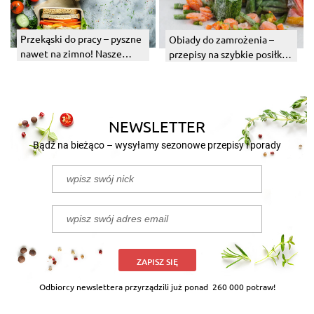
Przekąski do pracy – pyszne
Obiady do zamrożenia –
nawet na zimno! Nasze
przepisy na szybkie posiłki,
pomysły
które włożysz do zamrażarki
NEWSLETTER
Bądź na bieżąco – wysyłamy sezonowe przepisy i porady
ZAPISZ SIĘ
Odbiorcy newslettera przyrządzili już ponad
260 000 potraw!