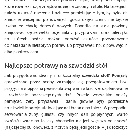
spożywania, czyli przystawki, potrawy ciepłe, desery oraz napoje,
które również mogą znajdować się na osobnym stole. Na brzegach
należy ustawić naczynia i sztućce pamiętając o tym, by było ich
znacznie więcej niż planowanych gości, dzięki czemu nie będzie
trzeba co chwilę donosić nowych. Ponadto na stole powinny
znajdować się serwetki, pojemniki z przyprawami oraz talerzyki,
na których będzie można odłożyć sztućce przeznaczone
do nakładania niektórych potraw lub przystawek, np. dipów, wędlin
albo plastrów sera.
Najlepsze potrawy na szwedzki stół
Jak przygotować idealny i funkcjonalny
szwedzki stół? Pomysły
sprawdzone przez osoby zajmujące się przygotowaniem tzw.
przyjęć na stojąco na pewno ułatwią wam właściwe rozplanowanie
i rozłożenie poszczególnych dań. Przede wszystkim należy
pamiętać, żeby przystawki i dania główne były podzielone
na niewielkie porcje, ułatwiające nakładanie na talerz. W przypadku
serwowania zupy, gulaszu czy innych dań półpłynnych, warto
zwrócić uwagę na to, czy chochelka nie jest większa od naczyń
(najczęściej bulionówek), z których będą jedli goście. A jak rozłożyć