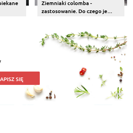
opiekane
Ziemniaki colomba -
zastosowanie. Do czego je
wykorzystać?
y
APISZ SIĘ