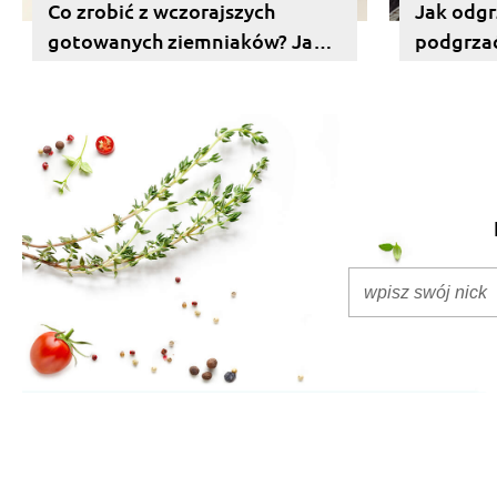
Co zrobić z wczorajszych
Jak odgr
gotowanych ziemniaków? Jak
podgrzać
je podgrzać i odświeżyć?
puree?