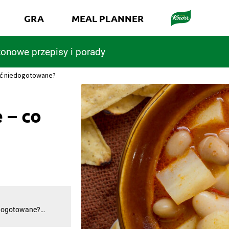
GRA
MEAL PLANNER
onowe przepisy i porady
wać niedogotowane?
 – co
edogotowane?
acę niweczą twarde
 niedogotowane?