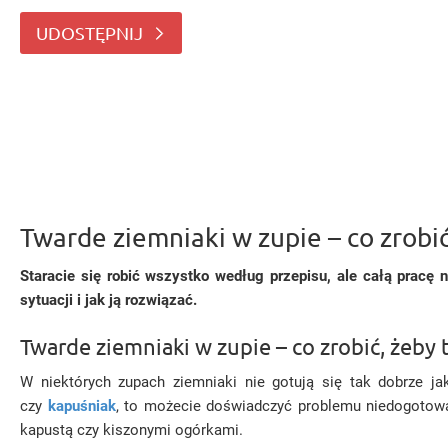
Warto wiedzieć, jak zapobiegać takiej sy
UDOSTĘPNIJ
Twarde ziemniaki w zupie – co zrob
Staracie się robić wszystko według przepisu, ale całą pracę 
sytuacji i jak ją rozwiązać.
Twarde ziemniaki w zupie – co zrobić, żeby t
W niektórych zupach ziemniaki nie gotują się tak dobrze ja
czy
kapuśniak
, to możecie doświadczyć problemu niedogotowan
kapustą czy kiszonymi ogórkami.