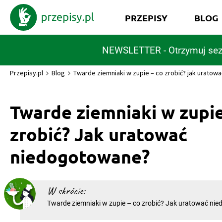
PRZEPISY
BLOG
NEWSLETTER - Otrzymuj sez
Przepisy.pl
Blog
Twarde ziemniaki w zupie – co zrobić? jak urato
Twarde ziemniaki w zupie
zrobić? Jak uratować
niedogotowane?
W skrócie:
Twarde ziemniaki w zupie – co zrobić? Jak uratować ni
Staracie się robić wszystko według przepisu, ale całą pr
ziemniaki w zupie? Co zrobić, jeśli ziemniaki okazują się