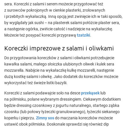
sera. Koreczki z salami i serem możecie przygotować też
z surowców pokrojonych w cienkie plasterki, zrolowanych
i przebitych wykałaczką. Inną opcją jest zwinięcie ich w taki sposób,
by wyglądały jak sushi – na plasterek salami połóżcie plaster sera,
a następnie ogórka, zwińcie całość i nadziejcie na wykałaczkę.
Możecie też posypać koreczki przyprawą
tzatziki
.
Koreczki imprezowe z salami i oliwkami
Do przygotowania koreczków z salami i oliwkami potrzebujecie
kawałka salami, małego słoiczka ulubionych oliwek i kulek sera
mozzarella. Nabijcie na wykałaczkę kulkę mozzarelli, następnie
dużą kostkę salami i oliwkę. Jako dodatek do koreczków możecie
wykorzystać też świeże listki bazylii.
Koreczki z salami podawajcie solo na desce
przekąsek
lub
na półmisku, polane wybranym dressingiem. Ciekawym dodatkiem
będzie dressing czosnkowy z jogurtu naturalnego, startego ząbka
czosnku (lub połowy łyżeczki granulowanego), łyżeczki siekanego
koperku i pieprzu.
Zimny sos
do maczania koreczków możecie
ustawić obok półmiska. Doskonale sprawdzi się również dip