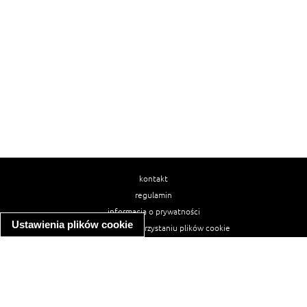
kontakt
regulamin
informacja o prywatności
Ustawienia plików cookie
informacja o wykorzystaniu plików cookie
ułatwienia dostępu
Najpopularniejsze przepisy
spaghetti bolognese