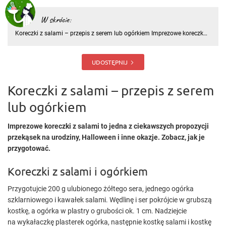
W skrócie:
Koreczki z salami – przepis z serem lub ogórkiem Imprezowe koreczki
z salami to jedna z ciekawszych propozycji przekąsek na urodziny,
Halloween i inne okazje. Zobacz, jak je przygotować. Koreczki z salami
i ogórkiem Przygotujcie 200 g ulubionego żółteg
UDOSTĘPNIJ
Koreczki z salami – przepis z serem
lub ogórkiem
Imprezowe koreczki z salami to jedna z ciekawszych propozycji
przekąsek na urodziny, Halloween i inne okazje. Zobacz, jak je
przygotować.
Koreczki z salami i ogórkiem
Przygotujcie 200 g ulubionego żółtego sera, jednego ogórka
szklarniowego i kawałek salami. Wędlinę i ser pokrójcie w grubszą
kostkę, a ogórka w plastry o grubości ok. 1 cm. Nadziejcie
na wykałaczkę plasterek ogórka, następnie kostkę salami i kostkę