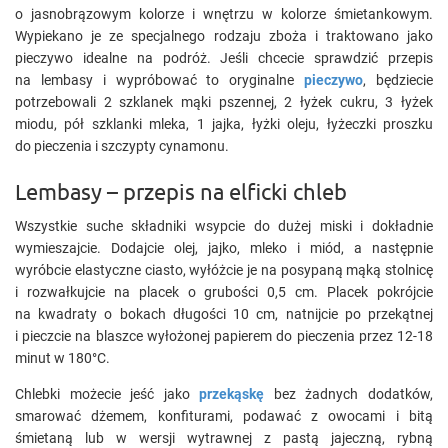
o jasnobrązowym kolorze i wnętrzu w kolorze śmietankowym.
Wypiekano je ze specjalnego rodzaju zboża i traktowano jako
pieczywo idealne na podróż. Jeśli chcecie sprawdzić przepis
na lembasy i wypróbować to oryginalne
pieczywo
, będziecie
potrzebowali 2 szklanek mąki pszennej, 2 łyżek cukru, 3 łyżek
miodu, pół szklanki mleka, 1 jajka, łyżki oleju, łyżeczki proszku
do pieczenia i szczypty cynamonu.
Lembasy – przepis na elficki chleb
Wszystkie suche składniki wsypcie do dużej miski i dokładnie
wymieszajcie. Dodajcie olej, jajko, mleko i miód, a następnie
wyróbcie elastyczne ciasto, wyłóżcie je na posypaną mąką stolnicę
i rozwałkujcie na placek o grubości 0,5 cm. Placek pokrójcie
na kwadraty o bokach długości 10 cm, natnijcie po przekątnej
i pieczcie na blaszce wyłożonej papierem do pieczenia przez 12-18
minut w 180°C.
Chlebki możecie jeść jako
przekąskę
bez żadnych dodatków,
smarować dżemem, konfiturami, podawać z owocami i bitą
śmietaną lub w wersji wytrawnej z pastą jajeczną, rybną