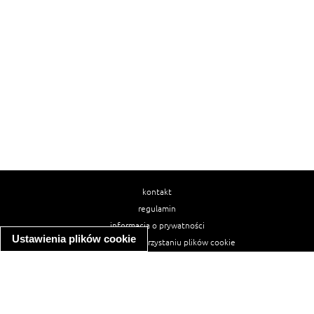
kontakt
regulamin
informacja o prywatności
Ustawienia plików cookie
informacja o wykorzystaniu plików cookie
ułatwienia dostępu
Najpopularniejsze przepisy
spaghetti bolognese