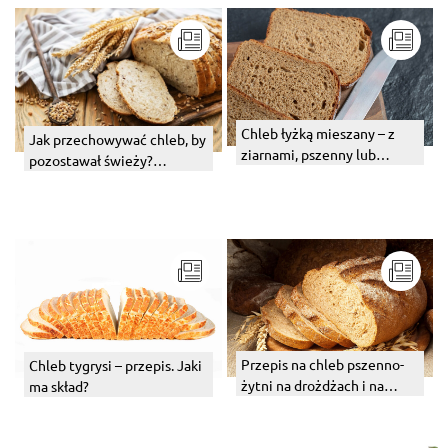
Chleb łyżką mieszany – z
Jak przechowywać chleb, by
ziarnami, pszenny lub
pozostawał świeży?
wieloziarnisty. Przepis
Przechowywanie pieczywa
w domu
Przepis na chleb pszenno-
Chleb tygrysi – przepis. Jaki
żytni na drożdżach i na
ma skład?
zakwasie. Jak zrobić?