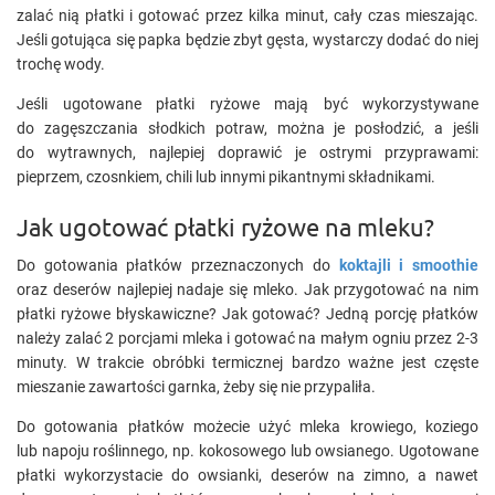
zalać nią płatki i gotować przez kilka minut, cały czas mieszając.
Jeśli gotująca się papka będzie zbyt gęsta, wystarczy dodać do niej
trochę wody.
Jeśli ugotowane płatki ryżowe mają być wykorzystywane
do zagęszczania słodkich potraw, można je posłodzić, a jeśli
do wytrawnych, najlepiej doprawić je ostrymi przyprawami:
pieprzem, czosnkiem, chili lub innymi pikantnymi składnikami.
Jak ugotować płatki ryżowe na mleku?
Do gotowania płatków przeznaczonych do
koktajli i smoothie
oraz deserów najlepiej nadaje się mleko. Jak przygotować na nim
płatki ryżowe błyskawiczne? Jak gotować? Jedną porcję płatków
należy zalać 2 porcjami mleka i gotować na małym ogniu przez 2-3
minuty. W trakcie obróbki termicznej bardzo ważne jest częste
mieszanie zawartości garnka, żeby się nie przypaliła.
Do gotowania płatków możecie użyć mleka krowiego, koziego
lub napoju roślinnego, np. kokosowego lub owsianego. Ugotowane
płatki wykorzystacie do owsianki, deserów na zimno, a nawet