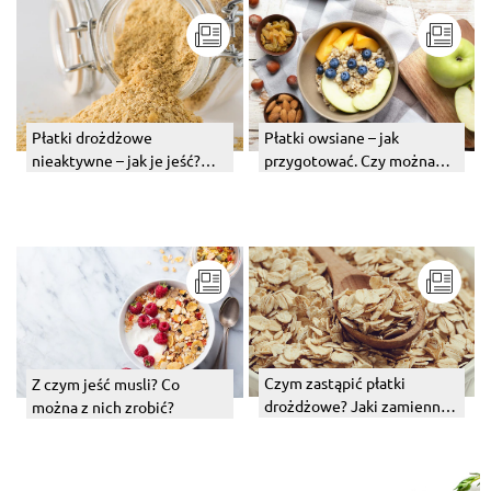
Płatki drożdżowe
Płatki owsiane – jak
nieaktywne – jak je jeść?
przygotować. Czy można
Gdzie w kuchni mają
jeść płatki owsiane na
zastosowanie?
surowo?
Czym zastąpić płatki
Z czym jeść musli? Co
drożdżowe? Jaki zamiennik
można z nich zrobić?
zamiast nich?