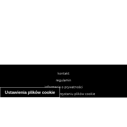
kontakt
regulamin
informacja o prywatności
Ustawienia plików cookie
informacja o wykorzystaniu plików cookie
ułatwienia dostępu
Najpopularniejsze przepisy
spaghetti bolognese