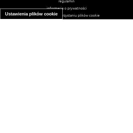
regulamin
informacja o prywatności
Ustawienia plików cookie
informacja o wykorzystaniu plików cookie
ułatwienia dostępu
Najpopularniejsze przepisy
spaghetti bolognese
makaron z kurczakiem w sosie śmietanowym
kanapka z indykiem
ratatouille
lahmacun
mac and cheese
zupa minestrone
cannelloni ze szpinakiem i ricottą
spaghetti przepisy
makaron z kurczakiem
tagliatelle z kurczakiem