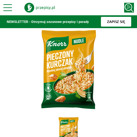
ZAPISZ SIĘ
NEWSLETTER - Otrzymuj sezonowe przepisy i porady