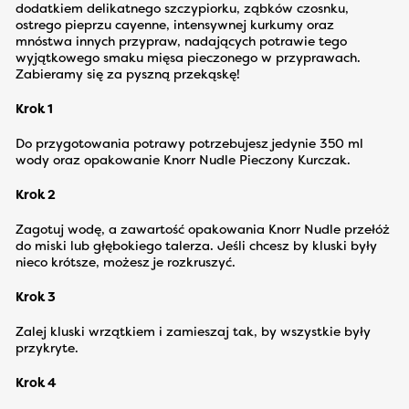
dodatkiem delikatnego szczypiorku, ząbków czosnku,
ostrego pieprzu cayenne, intensywnej kurkumy oraz
mnóstwa innych przypraw, nadających potrawie tego
wyjątkowego smaku mięsa pieczonego w przyprawach.
Zabieramy się za pyszną przekąskę!
Krok 1
Do przygotowania potrawy potrzebujesz jedynie 350 ml
wody oraz opakowanie Knorr Nudle Pieczony Kurczak.
Krok 2
Zagotuj wodę, a zawartość opakowania Knorr Nudle przełóż
do miski lub głębokiego talerza. Jeśli chcesz by kluski były
nieco krótsze, możesz je rozkruszyć.
Krok 3
Zalej kluski wrzątkiem i zamieszaj tak, by wszystkie były
przykryte.
Krok 4