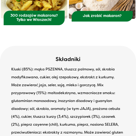
300 rodzajów makaronu?
Jak zrobić makaron?
Tylko we Włoszech!
Składniki
Kluski (85%): mąka PSZENNA, tłuszcz palmowy, sól, skrobia
modyfikowana, cukier, olej rzepakowy, ekstrakt z kurkumy.
Może zawierać jaja, seler, soję, mleko i gorczycę. Mix
przyprawowy (15%): maltodekstryna, wzmacniacze smaku:
glutaminian monosodowy, inozynian disodowy i guanylan
disodowy; sól, skrobia, aromaty (w tym JAJA), prażona cebula
(4%), cukier, tłuszcz kurzy (3,4%), szczypiorek (3%), czosnek
(2%), pieprz cayenne (chili), kurkuma, pieprz, nasiona SELERA,
przeciwutleniacz: ekstrakty z rozmarynu. Może zawierać gluten