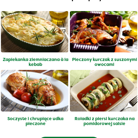
Zapiekanka ziemniaczana à la
Pieczony kurczak z suszonymi
kebab
owocami
Soczyste i chrupiące udka
Roladki z piersi kurczaka na
pieczone
pomidorowej salsie