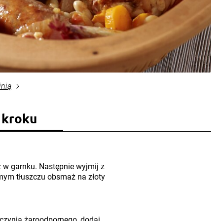
inią
 kroku
 w garnku. Następnie wyjmij z
mym tłuszczu obsmaż na złoty
naczynia żaroodpornego, dodaj