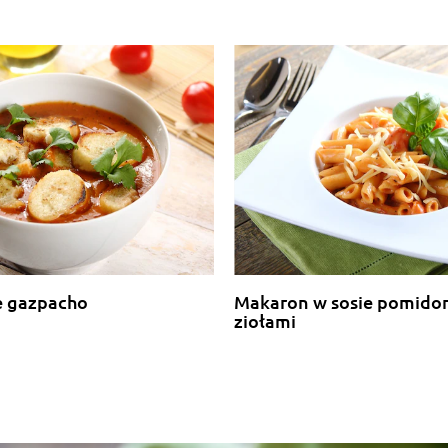
e gazpacho
Makaron w sosie pomido
ziołami