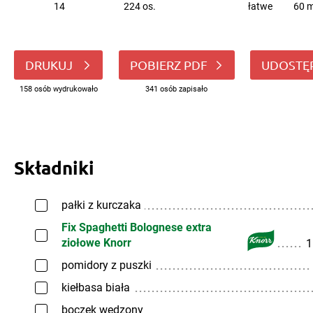
14
224 os.
łatwe
60 m
DRUKUJ
POBIERZ PDF
UDOSTĘ
158 osób wydrukowało
341 osób zapisało
Składniki
pałki z kurczaka
Fix Spaghetti Bolognese extra
ziołowe Knorr
1
pomidory z puszki
kiełbasa biała
boczek wędzony