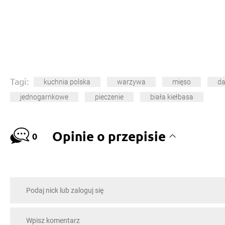
Tagi:
kuchnia polska
warzywa
mięso
da
jednogarnkowe
pieczenie
biała kiełbasa
Opinie o przepisie
0