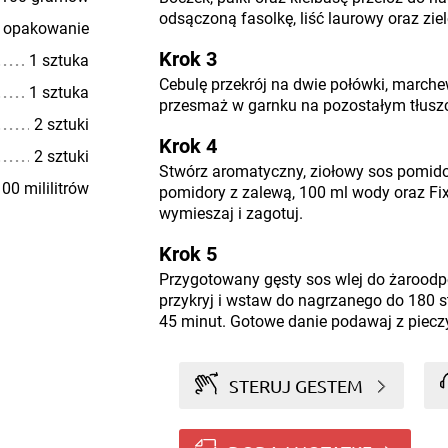
odsączoną fasolkę, liść laurowy oraz ziel
 opakowanie
Krok 3
1 sztuka
Cebulę przekrój na dwie połówki, marche
1 sztuka
przesmaż w garnku na pozostałym tłusz
2 sztuki
Krok 4
2 sztuki
Stwórz aromatyczny, ziołowy sos pomid
00 mililitrów
pomidory z zalewą, 100 ml wody oraz Fi
wymieszaj i zagotuj.
Krok 5
Przygotowany gęsty sos wlej do żarood
przykryj i wstaw do nagrzanego do 180 st
45 minut. Gotowe danie podawaj z piecz
STERUJ GESTEM