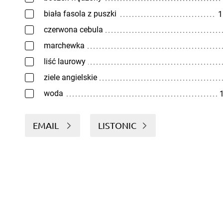
biała fasola z puszki
1
czerwona cebula
marchewka
liść laurowy
ziele angielskie
woda
1
EMAIL
LISTONIC