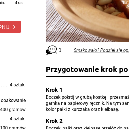
in.
4 os.
PNIJ
0
Smakowało? Podziel się op
Przygotowanie krok po
4 sztuki
Krok 1
Boczek pokrój w grubą kostkę i przesmaż
 opakowanie
garnka na papierowy ręcznik. Na tym sa
kolor pałki z kurczaka oraz kiełbasę.
400 gramów
4 sztuki
Krok 2
100 gramów
Boczek, pałki oraz kiełbasę przełóż do 