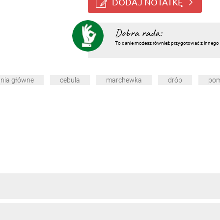
DODAJ NOTATKĘ
Dobra rada:
To danie możesz również przygotować z innego 
nia główne
cebula
marchewka
drób
pom