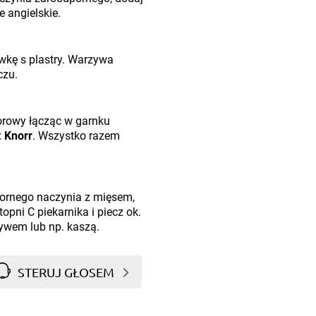
e angielskie.
wkę s plastry. Warzywa
czu.
orowy łącząc w garnku
x
Knorr
. Wszystko razem
pornego naczynia z mięsem,
opni C piekarnika i piecz ok.
ywem lub np. kaszą.
STERUJ GŁOSEM