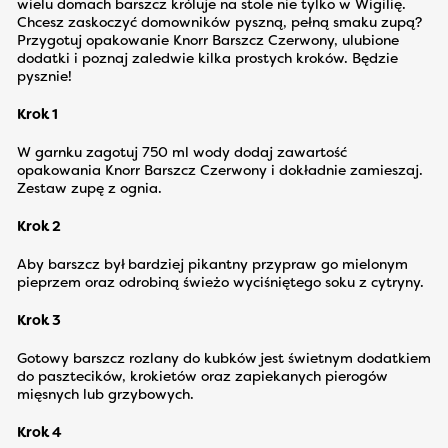
wielu domach barszcz króluje na stole nie tylko w Wigilię.
Chcesz zaskoczyć domowników pyszną, pełną smaku zupą?
Przygotuj opakowanie Knorr Barszcz Czerwony, ulubione
dodatki i poznaj zaledwie kilka prostych kroków. Będzie
pysznie!
Krok 1
W garnku zagotuj 750 ml wody dodaj zawartość
opakowania Knorr Barszcz Czerwony i dokładnie zamieszaj.
Zestaw zupę z ognia.
Krok 2
Aby barszcz był bardziej pikantny przypraw go mielonym
pieprzem oraz odrobiną świeżo wyciśniętego soku z cytryny.
Krok 3
Gotowy barszcz rozlany do kubków jest świetnym dodatkiem
do pasztecików, krokietów oraz zapiekanych pierogów
mięsnych lub grzybowych.
Krok 4