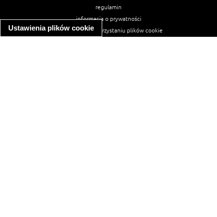
regulamin
informacja o prywatności
Ustawienia plików cookie
informacja o wykorzystaniu plików cookie
ułatwienia dostępu
Najpopularniejsze przepisy
spaghetti bolognese
makaron z kurczakiem w sosie śmietanowym
kanapka z indykiem
ratatouille
lahmacun
mac and cheese
zupa minestrone
cannelloni ze szpinakiem i ricottą
spaghetti przepisy
makaron z kurczakiem
tagliatelle z kurczakiem