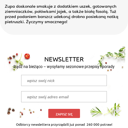
Zupa doskonale smakuje z dodatkiem uszek, gotowanych
ziemniaczków, połówkami jajek, a także białą fasolą. Tuż
przed podaniem barszcz udekoruj drobno posiekaną natką
pietruszki. Życzymy smacznego!
NEWSLETTER
Bądź na bieżąco – wysyłamy sezonowe przepisy i porady
ZAPISZ SIĘ
Odbiorcy newslettera przyrządzili już ponad
260 000 potraw!