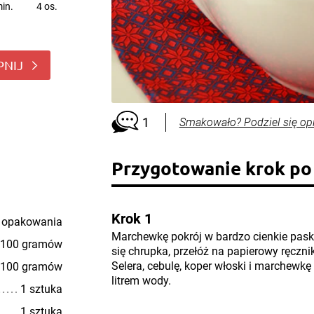
in.
4 os.
PNIJ
1
Smakowało? Podziel się op
Przygotowanie krok po
Krok 1
 opakowania
Marchewkę pokrój w bardzo cienkie paski
100 gramów
się chrupka, przełóż na papierowy ręczni
Selera, cebulę, koper włoski i marchewkę
100 gramów
litrem wody.
1 sztuka
1 sztuka