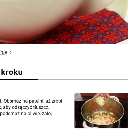
inią
 kroku
. Obsmaż na patelni, aż zrobi
k, aby odsączyć tłuszcz.
 podsmaż na oliwie, zalej