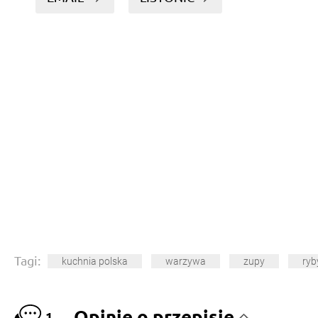
Tagi:
kuchnia polska
warzywa
zupy
ryb
Opinie o przepisie
1