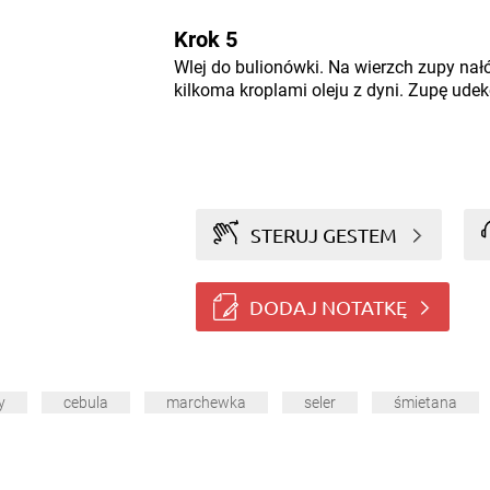
Krok 5
Wlej do bulionówki. Na wierzch zupy nałó
kilkoma kroplami oleju z dyni. Zupę ud
STERUJ GESTEM
DODAJ NOTATKĘ
y
cebula
marchewka
seler
śmietana