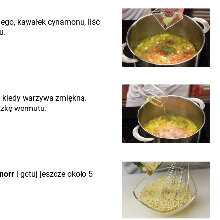
iego, kawałek cynamonu, liść
u.
, kiedy warzywa zmiękną.
czkę wermutu.
norr
i gotuj jeszcze około 5