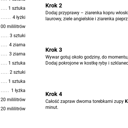
Krok 2
1 sztuka
Dodaj przyprawy – ziarenka kopru włosk
4 łyżki
laurowy, ziele angielskie i ziarenka pieprz
00 mililitrów
3 sztuki
4 ziarna
Krok 3
3 ziarna
Wywar gotuj około godziny, do momentu
1 sztuka
Dodaj pokrojone w kostkę ryby i szklane
2 sztuki
1 sztuka
1 łyżka
Krok 4
20 mililitrów
Całość zapraw dwoma torebkami zupy
K
minut.
20 mililitrów