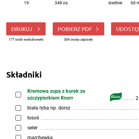
19
348 os.
średnie
60 m
DRUKUJ
POBIERZ PDF
UDOSTĘ
177 osób wydrukowało
304 osoby zapisały
Składniki
Kremowa zupa z kurek ze
szczypiorkiem Knorr
2
biała ryba np. dorsz
łosoś
seler
marchewka