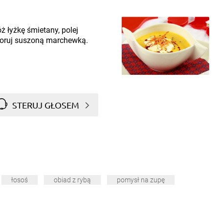
ż łyżkę śmietany, polej
ekoruj suszoną marchewką.
STERUJ GŁOSEM
łosoś
obiad z rybą
pomysł na zupę