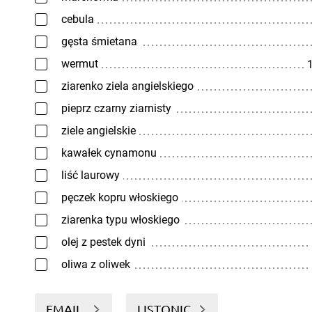
cebula
gęsta śmietana
wermut
1
ziarenko ziela angielskiego
pieprz czarny ziarnisty
ziele angielskie
kawałek cynamonu
liść laurowy
pęczek kopru włoskiego
ziarenka typu włoskiego
olej z pestek dyni
oliwa z oliwek
EMAIL
LISTONIC