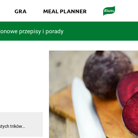
GRA
MEAL PLANNER
onowe przepisy i porady
stych trików
ak ugotować buraki,
 te podobnej