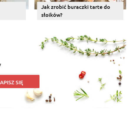
Jak zrobić buraczki tarte do
słoików?
y
APISZ SIĘ