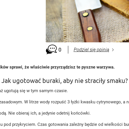
0
Podziel się opinią
trików sprawi, że właściwie przyrządzisz te pyszne warzywa.
Jak ugotować buraki, aby nie straciły smaku?
aż ugotują się w tym samym czasie.
sadowym. W litrze wody rozpuść 3 łyżki kwasku cytrynowego, a nas
dą. Nie obieraj ich, a jedynie odetnij końcówki.
iu pod przykryciem. Czas gotowania zależny będzie od wielkości b