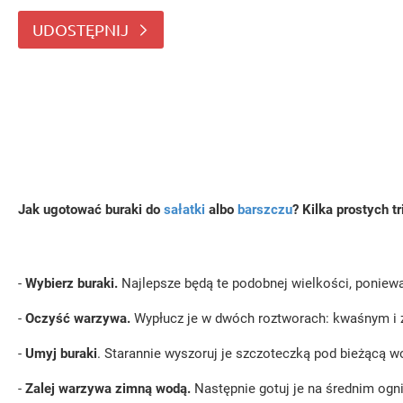
wielkości, ponieważ ugotują się w tym samy
UDOSTĘPNIJ
Jak ugotować buraki do
sałatki
albo
barszczu
? Kilka prostych 
-
Wybierz buraki.
Najlepsze będą te podobnej wielkości, poniew
-
Oczyść warzywa.
Wypłucz je w dwóch roztworach: kwaśnym i za
-
Umyj buraki
. Starannie wyszoruj je szczoteczką pod bieżącą wo
-
Zalej warzywa zimną wodą.
Następnie gotuj je na średnim ogn