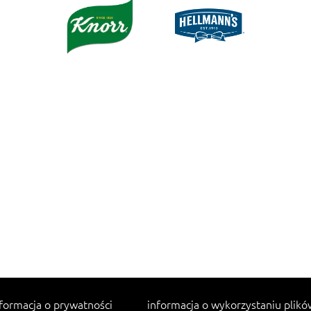
formacja o prywatności
informacja o wykorzystaniu plikó