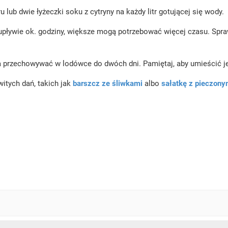
u lub dwie łyżeczki soku z cytryny na każdy litr gotującej się wody.
pływie ok. godziny, większe mogą potrzebować więcej czasu. Spra
rzechowywać w lodówce do dwóch dni. Pamiętaj, aby umieścić j
itych dań, takich jak
barszcz ze śliwkami
albo
sałatkę z pieczon