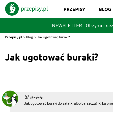
PRZEPISY
BLOG
NEWSLETTER - Otrzymuj sez
Przepisy.pl
Blog
Jak ugotować buraki?
Jak ugotować buraki?
W skrócie:
Jak ugotować buraki do sałatki albo barszczu? Kilka pro
sprawi, że właściwie przyrządzisz te pyszne warzywa. J
aby nie straciły smaku? - Wybierz buraki. Najlepsze będą