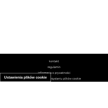
kontakt
regulamin
informacja o prywatności
Ustawienia plików cookie
informacja o wykorzystaniu plików cookie
ułatwienia dostępu
Najpopularniejsze przepisy
spaghetti bolognese