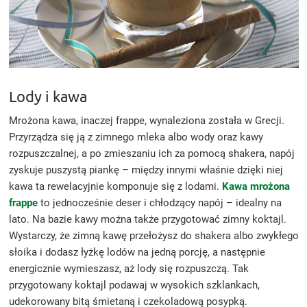
Lody i kawa
Mrożona kawa, inaczej frappe, wynaleziona została w Grecji.
Przyrządza się ją z zimnego mleka albo wody oraz kawy
rozpuszczalnej, a po zmieszaniu ich za pomocą shakera, napój
zyskuje puszystą piankę – między innymi właśnie dzięki niej
kawa ta rewelacyjnie komponuje się z lodami.
Kawa mrożona
frappe
to jednocześnie deser i chłodzący napój – idealny na
lato. Na bazie kawy można także przygotować zimny koktajl.
Wystarczy, że zimną kawę przełożysz do shakera albo zwykłego
słoika i dodasz łyżkę lodów na jedną porcję, a następnie
energicznie wymieszasz, aż lody się rozpuszczą. Tak
przygotowany koktajl podawaj w wysokich szklankach,
udekorowany bitą śmietaną i czekoladową posypką.