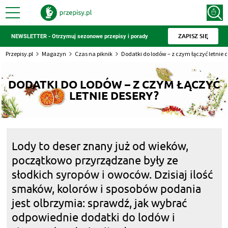
ZAPISZ SIĘ
NEWSLETTER - Otrzymuj sezonowe przepisy i porady
Przepisy.pl
Magazyn
Czas na piknik
Dodatki do lodów – z czym łączyć letnie 
DODATKI DO LODÓW – Z CZYM ŁĄCZYĆ
LETNIE DESERY?
Lody to deser znany już od wieków,
początkowo przyrządzane były ze
słodkich syropów i owoców. Dzisiaj ilość
smaków, kolorów i sposobów podania
jest olbrzymia: sprawdź, jak wybrać
odpowiednie dodatki do lodów i