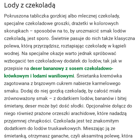
Lody z czekoladą
Pokruszona tabliczka gorzkiej albo mlecznej czekolady,
specjalne czekoladowe groszki, drażetki w kolorowych
skorupkach – sposobów na to, by urozmaicić smak lodów
czekoladą, jest sporo. Świetnie pasuje do nich także klasyczna
polewa, którą przyrządzisz, roztapiając czekoladę w kąpieli
wodnej. Na specjalne okazje warto jednak spróbować
wzbogacić ten czekoladowy dodatek do lodów, tak jak w
przepisie na
deser bananowy z sosem czekoladowo-
krówkowym i lodami waniliowymi
. Śmietanka kremówka
zagotowana z brązowym cukrem nabierze karmelowego
smaku. Dodaj do niej gorzką czekoladę, by całość miała
zrównoważony smak – z dodatkiem lodów, bananów i bitej
śmietany, deser może być dość słodki. Opcjonalnie dołącz do
niego również prażone orzeszki arachidowe, które nadadzą
przyjemnej chrupkości. Czekolada jest też znakomitym
dodatkiem do lodów truskawkowych. Mieszając ją ze
śmietanką, otrzymasz ganache, czyli aksamitną polewę, która