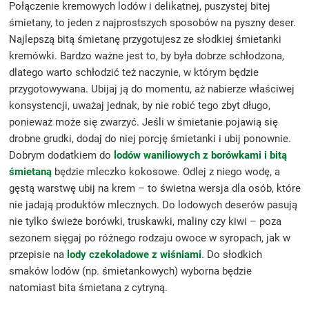
Połączenie kremowych lodów i delikatnej, puszystej bitej
śmietany, to jeden z najprostszych sposobów na pyszny deser.
Najlepszą bitą śmietanę przygotujesz ze słodkiej śmietanki
kremówki. Bardzo ważne jest to, by była dobrze schłodzona,
dlatego warto schłodzić też naczynie, w którym będzie
przygotowywana. Ubijaj ją do momentu, aż nabierze właściwej
konsystencji, uważaj jednak, by nie robić tego zbyt długo,
ponieważ może się zwarzyć. Jeśli w śmietanie pojawią się
drobne grudki, dodaj do niej porcję śmietanki i ubij ponownie.
Dobrym dodatkiem do
lodów waniliowych z borówkami i bitą
śmietaną
będzie mleczko kokosowe. Odlej z niego wodę, a
gęstą warstwę ubij na krem – to świetna wersja dla osób, które
nie jadają produktów mlecznych. Do lodowych deserów pasują
nie tylko świeże borówki, truskawki, maliny czy kiwi – poza
sezonem sięgaj po różnego rodzaju owoce w syropach, jak w
przepisie na
lody czekoladowe z wiśniami
. Do słodkich
smaków lodów (np. śmietankowych) wyborna będzie
natomiast bita śmietana z cytryną.