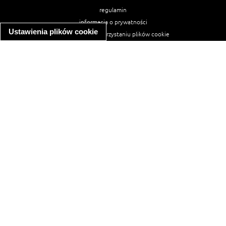
regulamin
informacja o prywatności
Ustawienia plików cookie
informacja o wykorzystaniu plików cookie
ułatwienia dostępu
Najpopularniejsze przepisy
spaghetti bolognese
makaron z kurczakiem w sosie śmietanowym
kanapka z indykiem
ratatouille
lahmacun
mac and cheese
zupa minestrone
cannelloni ze szpinakiem i ricottą
spaghetti przepisy
makaron z kurczakiem