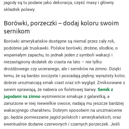
jagody są tu podane jako dekoracja, część masy i główny
składnik polewy.
Borówki, porzeczki – dodaj koloru swoim
sernikom
Borówki amerykańskie dostępne są niemal przez cały rok,
podobnie jak truskawki. Polskie borówki, drobne, słodkie, o
wspaniałym zapachu, to jednak jeden z symboli wakacji i
niezastąpiony dodatek do ciasta na lato – nie tylko
drożdżowego czy ucieranego, ale i serników na zimno. Dzięki
temu, że są bardzo soczyste i posiadają piękny, wyrazisty kolor,
dobrze urozmaicają smak ciast oraz ich wygląd. Zmiksowane z
serem sprawiają, że nabiera on fioletowej barwy.
Sernik z
jagodami na zimno
wyśmienicie smakuje z galaretką, a
zanurzone w niej niewielkie owoce, nadają mu jeszcze bardziej
wakacyjnego charakteru. Dobrym sposobem na urozmaicenie
go, będzie pomieszanie jagód polskich i amerykańskich, oraz
ewentualnie dodanie czerwonych i czarnych porzeczek. Jeśli