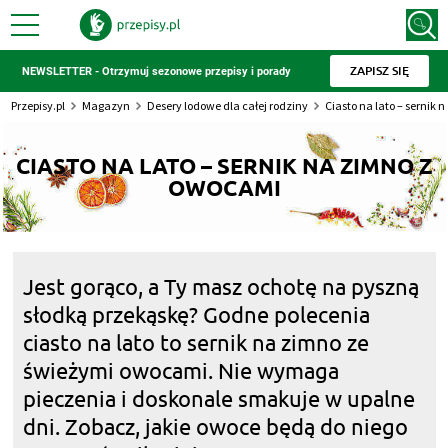
ZAPISZ SIĘ
NEWSLETTER - Otrzymuj sezonowe przepisy i porady
Przepisy.pl
Magazyn
Desery lodowe dla całej rodziny
Ciasto na lato – sernik
CIASTO NA LATO – SERNIK NA ZIMNO Z
OWOCAMI
Jest gorąco, a Ty masz ochotę na pyszną
słodką przekąskę? Godne polecenia
ciasto na lato to sernik na zimno ze
świeżymi owocami. Nie wymaga
pieczenia i doskonale smakuje w upalne
dni. Zobacz, jakie owoce będą do niego