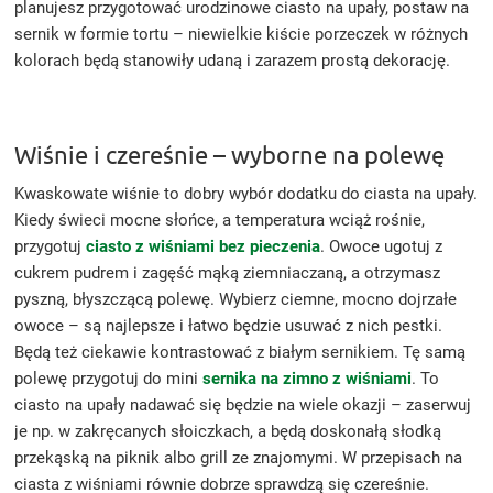
planujesz przygotować urodzinowe ciasto na upały, postaw na
sernik w formie tortu – niewielkie kiście porzeczek w różnych
kolorach będą stanowiły udaną i zarazem prostą dekorację.
Wiśnie i czereśnie – wyborne na polewę
Kwaskowate wiśnie to dobry wybór dodatku do ciasta na upały.
Kiedy świeci mocne słońce, a temperatura wciąż rośnie,
przygotuj
ciasto z wiśniami bez pieczenia
. Owoce ugotuj z
cukrem pudrem i zagęść mąką ziemniaczaną, a otrzymasz
pyszną, błyszczącą polewę. Wybierz ciemne, mocno dojrzałe
owoce – są najlepsze i łatwo będzie usuwać z nich pestki.
Będą też ciekawie kontrastować z białym sernikiem. Tę samą
polewę przygotuj do mini
sernika na zimno z wiśniami
. To
ciasto na upały nadawać się będzie na wiele okazji – zaserwuj
je np. w zakręcanych słoiczkach, a będą doskonałą słodką
przekąską na piknik albo grill ze znajomymi. W przepisach na
ciasta z wiśniami równie dobrze sprawdzą się czereśnie.