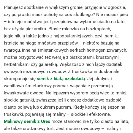
Planujesz spotkanie w większym gronie, przyjęcie w ogrodzie,
czy po prostu masz ochotę na coś słodkiego? Nie musisz piec
– istnieje mnóstwo jest przepisów na wyborne ciasto na lato
bez użycia piekarnika. Ptasie mleczko na biszkoptach,
jagielnik, a także jedno z najpopularniejszych, czyli sernik.
Istnieje na niego mnóstwo przepisów – niektóre bazują na
twarogu, inne na śmietankowych serkach homogenizowanych,
można przygotować też wersję z biszkoptami, kruszonymi
herbatnikami czy galaretką. Większość z nich łączy dodatek
świeżych sezonowych owoców. Z truskawkami doskonale
skomponuje się
sernik z białą czekoladą
. Jej słodycz i
waniliowo-śmietankowy posmak wspaniale przełamują
kwaskowate owoce. Najlepszym wyborem będą więc te mniej
słodkie gatunki, zwłaszcza jeśli chcesz dodatkowo ozdobić
ciasto polewą lub cukrem pudrem. Kiedy kończy się sezon na
truskawki, pojawiają się maliny – słodkie i efektowne.
Malinowy sernik z Oreo
może stanowić nie tylko ciasto na lato,
ale także urodzinowy tort. Jest mocno owocowy – maliny i