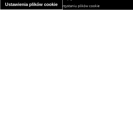
Ustawienia plików cookie
informacja o wykorzystaniu plików cookie
ułatwienia dostępu
Najpopularniejsze przepisy
spaghetti bolognese
makaron z kurczakiem w sosie śmietanowym
kanapka z indykiem
ratatouille
lahmacun
mac and cheese
zupa minestrone
cannelloni ze szpinakiem i ricottą
spaghetti przepisy
makaron z kurczakiem
tagliatelle z kurczakiem
hot dog