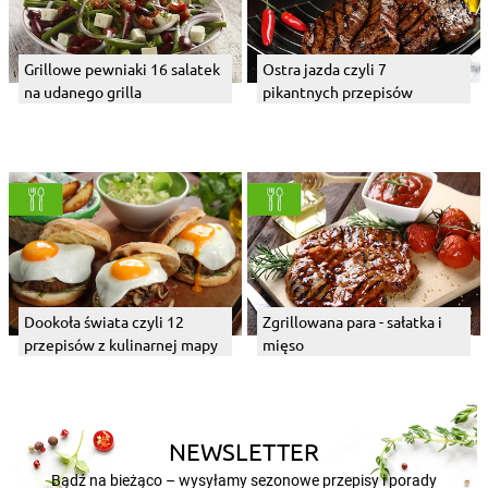
Grillowe pewniaki 16 salatek
Ostra jazda czyli 7
na udanego grilla
pikantnych przepisów
Dookoła świata czyli 12
Zgrillowana para - sałatka i
przepisów z kulinarnej mapy
mięso
NEWSLETTER
Bądź na bieżąco – wysyłamy sezonowe przepisy i porady