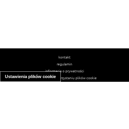
kontakt
regulamin
informacja o prywatności
Ustawienia plików cookie
informacja o wykorzystaniu plików cookie
ułatwienia dostępu
Najpopularniejsze przepisy
spaghetti bolognese
makaron z kurczakiem w sosie śmietanowym
kanapka z indykiem