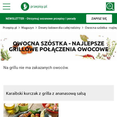
ZAPISZ SIĘ
NEWSLETTER - Otrzymuj sezonowe przepisy i porady
Przepisy.pl
Magazyn
Desery lodowe dla całej rodziny
Owocna szóstka - najle
OWOCNA SZÓSTKA - NAJLEPSZE
GRILLOWE POŁĄCZENIA OWOCOWE
Na grillu nie ma zakazanych owoców.
Karaibski kurczak z grilla z ananasową salsą