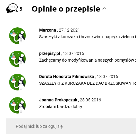
Opinie o przepisie
5
Marzena
, 27.12.2021
Szaszłyki z kurczaka i brzoskwiń + papryka zielona
przepisy.pl
, 13.07.2016
Zachęcamy do modyfikowania naszych pomysłów :
Dorota Honorata Filimowska
, 13.07.2016
SZASZŁYKI Z KURCZAKA BEZ DAC BRZOSKIWAN, 
Joanna Prokopczuk
, 28.05.2016
Zrobiłam bardzo dobry
Krystyna Malinowska
, 02.05.2016
brzoskwinia cebula kurczak cebula pieczarka papryk