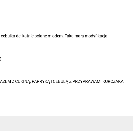
 i cebulka delikatnie polane miodem. Taka mała modyfikacja.
)
RAZEM Z CUKINĄ, PAPRYKĄ I CEBULĄ Z PRZYPRAWAMI KURCZAKA
a brzoskwinia kurczak pieczarka:)) spróbuj !!