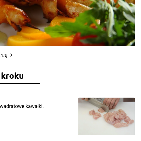
inią
 kroku
kwadratowe kawałki.