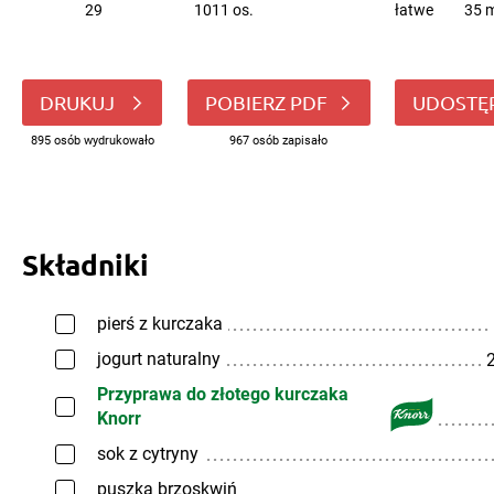
29
1011 os.
łatwe
35 m
DRUKUJ
POBIERZ PDF
UDOSTĘ
895 osób wydrukowało
967 osób zapisało
Składniki
pierś z kurczaka
jogurt naturalny
2
Przyprawa do złotego kurczaka
Knorr
sok z cytryny
puszka brzoskwiń