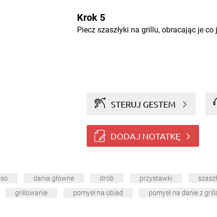
Krok 5
Piecz szaszłyki na grillu, obracając je co 
STERUJ GESTEM
DODAJ NOTATKĘ
ęso
dania główne
drób
przystawki
szaszł
grillowanie
pomysł na obiad
pomysł na danie z grill