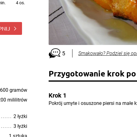
in.
4 os.
PNIJ
5
Smakowało? Podziel się op
Przygotowanie krok po
600 gramów
Krok 1
00 mililitrów
Pokrój umyte i osuszone piersi na małe 
2 łyżki
3 łyżki
1 sztuka