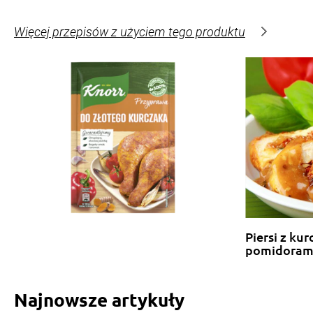
Więcej przepisów z użyciem tego produktu
Piersi z kur
pomidoram
Najnowsze artykuły