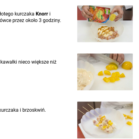
złotego kurczaka
Knorr
i
dówce przez około 3 godziny.
 kawałki nieco większe niż
kurczaka i brzoskwiń.