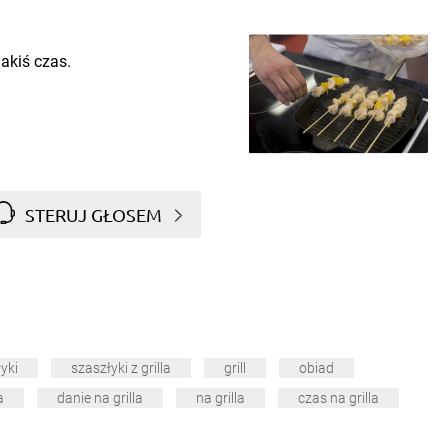
jakiś czas.
STERUJ GŁOSEM
yki
szaszłyki z grilla
grill
obiad
a
danie na grilla
na grilla
czas na grilla