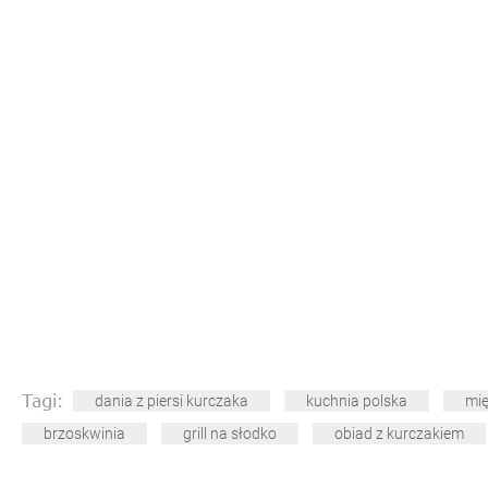
Tagi:
dania z piersi kurczaka
kuchnia polska
mi
brzoskwinia
grill na słodko
obiad z kurczakiem