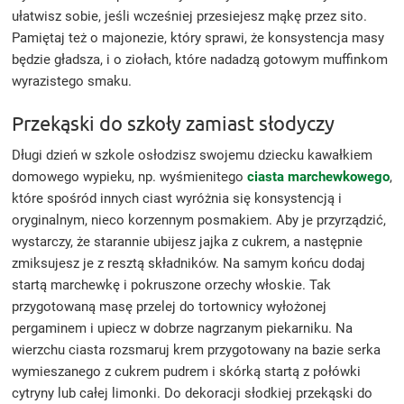
ułatwisz sobie, jeśli wcześniej przesiejesz mąkę przez sito.
Pamiętaj też o majonezie, który sprawi, że konsystencja masy
będzie gładsza, i o ziołach, które nadadzą gotowym muffinkom
wyrazistego smaku.
Przekąski do szkoły zamiast słodyczy
Długi dzień w szkole osłodzisz swojemu dziecku kawałkiem
domowego wypieku, np. wyśmienitego
ciasta marchewkowego
,
które spośród innych ciast wyróżnia się konsystencją i
oryginalnym, nieco korzennym posmakiem. Aby je przyrządzić,
wystarczy, że starannie ubijesz jajka z cukrem, a następnie
zmiksujesz je z resztą składników. Na samym końcu dodaj
startą marchewkę i pokruszone orzechy włoskie. Tak
przygotowaną masę przelej do tortownicy wyłożonej
pergaminem i upiecz w dobrze nagrzanym piekarniku. Na
wierzchu ciasta rozsmaruj krem przygotowany na bazie serka
wymieszanego z cukrem pudrem i skórką startą z połówki
cytryny lub całej limonki. Do dekoracji słodkiej przekąski do