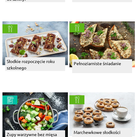
Słodkie rozpoczęcie roku
Pełnoziarniste śniadanie
szkolnego
Marchewkowe słodkości
Zupy warzywne bez mięsa