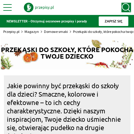
ZAPISZ SIĘ
NEWSLETTER - Otrzymuj sezonowe przepisy i porady
Przepisy.pl
Magazyn
Domowe smaki
Przekąski do szkoły, które pokocha twoj
PRZEKĄSKI DO SZKOŁY, KTÓRE POKOCHA
TWOJE DZIECKO
Jakie powinny być przekąski do szkoły
dla dzieci? Smaczne, kolorowe i
efektowne – to ich cechy
charakterystyczne. Dzięki naszym
inspiracjom, Twoje dziecko uśmiechnie
się, otwierając pudełko na drugie