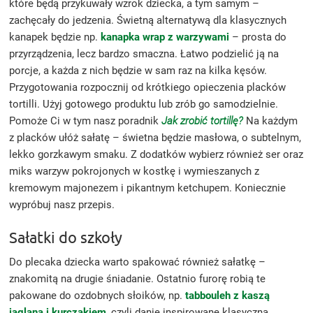
które będą przykuwały wzrok dziecka, a tym samym –
zachęcały do jedzenia. Świetną alternatywą dla klasycznych
kanapek będzie np.
kanapka wrap z warzywami
– prosta do
przyrządzenia, lecz bardzo smaczna. Łatwo podzielić ją na
porcje, a każda z nich będzie w sam raz na kilka kęsów.
Przygotowania rozpocznij od krótkiego opieczenia placków
tortilli. Użyj gotowego produktu lub zrób go samodzielnie.
Pomoże Ci w tym nasz poradnik
Jak zrobić tortillę?
Na każdym
z placków ułóż sałatę – świetna będzie masłowa, o subtelnym,
lekko gorzkawym smaku. Z dodatków wybierz również ser oraz
miks warzyw pokrojonych w kostkę i wymieszanych z
kremowym majonezem i pikantnym ketchupem. Koniecznie
wypróbuj nasz przepis.
Sałatki do szkoły
Do plecaka dziecka warto spakować również sałatkę –
znakomitą na drugie śniadanie. Ostatnio furorę robią te
pakowane do ozdobnych słoików, np.
tabbouleh z kaszą
jaglaną i kurczakiem
, czyli danie inspirowane klasyczną