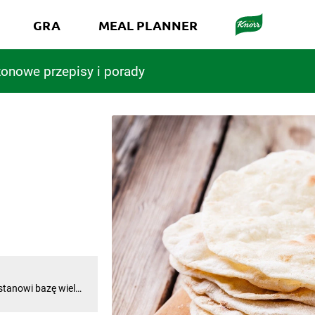
GRA
MEAL PLANNER
onowe przepisy i porady
y stanowi bazę wielu
upiąca i
i sposób ją