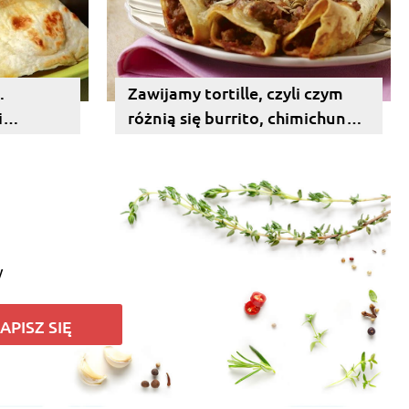
.
Zawijamy tortille, czyli czym
i
różnią się burrito, chimichunga,
ni.
qusadilla i inne.
y
APISZ SIĘ