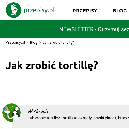
PRZEPISY
BLOG
NEWSLETTER - Otrzymuj sez
Przepisy.pl
Blog
Jak zrobić tortillę?
Jak zrobić tortillę?
W skrócie:
Jak zrobić tortillę? Tortilla to okrągły, płaski placek, któr
potraw meksykańskich. Dobrze przygotowana, będzie chr
smaczniejsza, niż ta ze sklepów. Jak zrobić tortillę i w jak