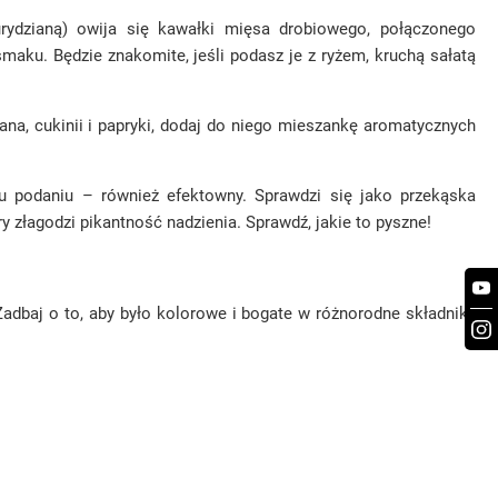
kurydzianą) owija się kawałki mięsa drobiowego, połączonego
maku. Będzie znakomite, jeśli podasz je z ryżem, kruchą sałatą
łażana, cukinii i papryki, dodaj do niego mieszankę aromatycznych
u podaniu – również efektowny. Sprawdzi się jako przekąska
y złagodzi pikantność nadzienia. Sprawdź, jakie to pyszne!
adbaj o to, aby było kolorowe i bogate w różnorodne składniki,