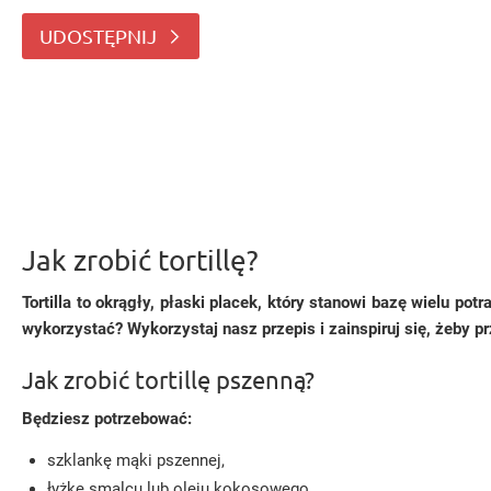
wykorzystać? Wykorzystaj nasz przepis
UDOSTĘPNIJ
Jak zrobić tortillę?
Tortilla to okrągły, płaski placek, który stanowi bazę wielu po
wykorzystać? Wykorzystaj nasz przepis i zainspiruj się, żeby 
Jak zrobić tortillę pszenną?
Będziesz potrzebować:
szklankę mąki pszennej,
łyżkę smalcu lub oleju kokosowego,