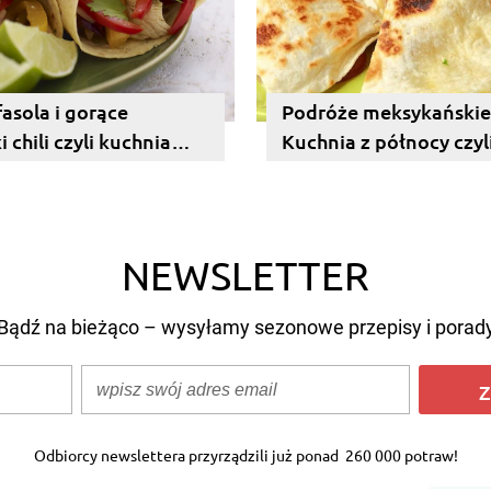
 fasola i gorące
Podróże meksykańskie
 chili czyli kuchnia
Kuchnia z północy czyl
ńska.
quesadillas, fajitas i in
NEWSLETTER
Bądź na bieżąco – wysyłamy sezonowe przepisy i porad
Z
Odbiorcy newslettera przyrządzili już ponad
260 000 potraw!