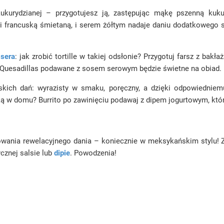
 (kukurydzianej – przygotujesz ją, zastępując mąkę pszenną ku
i francuską śmietaną, i serem żółtym nadaje daniu dodatkowego s
 sera
: jak zrobić tortille w takiej odsłonie? Przygotuj farsz z bak
mi. Quesadillas podawane z sosem serowym będzie świetne na obiad.
skich dań: wyrazisty w smaku, poręczny, a dzięki odpowiedniem
ską w domu? Burrito po zawinięciu podawaj z dipem jogurtowym, któr
otowania rewelacyjnego dania – koniecznie w meksykańskim stylu! Z
cznej salsie lub
dipie
. Powodzenia!