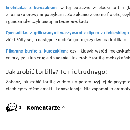
Enchiladas z kurczakiem
: w tej potrawie w placki tortilli
z różnokolorowymi paprykami. Zapiekanie z crème fraiche, czyl
i guacamole, czyli pastą na bazie awokado.
Quesadillas z grillowanymi warzywami z dipem z niebieskiego
ziół i żółty ser, a następnie umieść go między dwoma tortilla
Pikantne burrito z kurczakiem
: czyli klasyk wśród meksykań
na przyjęciu lub drugie śniadanie. Jak zrobić tortillę meksykań
Jak zrobić tortille? To nic trudnego!
Zobacz, jak zrobić tortillę w domu, a potem użyj jej do przyg
niech łączy różne smaki i konsystencje. Nie zapomnij o aromaty
Komentarze
0