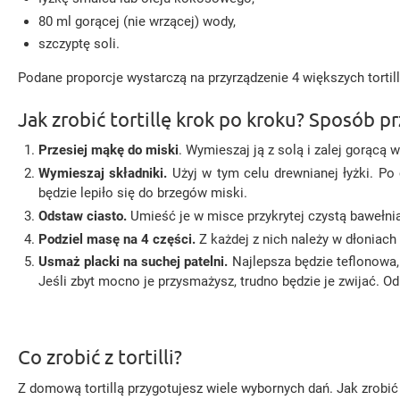
80 ml gorącej (nie wrzącej) wody,
szczyptę soli.
Podane proporcje wystarczą na przyrządzenie 4 większych tortill
Jak zrobić tortillę krok po kroku? Sposób 
Przesiej mąkę do miski
. Wymieszaj ją z solą i zalej gorącą w
Wymieszaj składniki.
Użyj w tym celu drewnianej łyżki. Po 
będzie lepiło się do brzegów miski.
Odstaw ciasto.
Umieść je w misce przykrytej czystą bawełnia
Podziel masę na 4 części.
Z każdej z nich należy w dłoniach 
Usmaż placki na suchej patelni.
Najlepsza będzie teflonowa, 
Jeśli zbyt mocno je przysmażysz, trudno będzie je zwijać. Odp
Co zrobić z tortilli?
Z domową tortillą przygotujesz wiele wybornych dań. Jak zrobić t