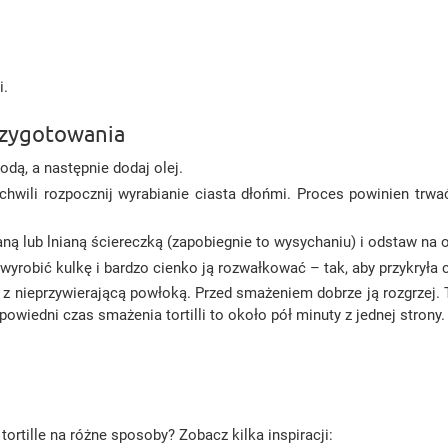
i.
przygotowania
odą, a następnie dodaj olej.
chwili rozpocznij wyrabianie ciasta dłońmi. Proces powinien trwać
ną lub lnianą ściereczką (zapobiegnie to wysychaniu) i odstaw na o
wyrobić kulkę i bardzo cienko ją rozwałkować – tak, aby przykryła c
z nieprzywierającą powłoką. Przed smażeniem dobrze ją rozgrzej. To
owiedni czas smażenia tortilli to około pół minuty z jednej strony.
ortille na różne sposoby? Zobacz kilka inspiracji: