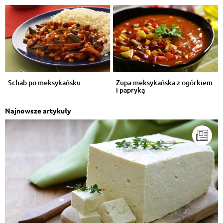
Odpowiedz
Wiesław Puch
, 17.01.2015
a ja zrobie dzisiaj stare ale jare golabki
Odpowiedz
Schab po meksykańsku
Zupa meksykańska z ogórkiem
Joanna Smuga
, 17.01.2015
i papryką
Ania!
Odpowiedz
Najnowsze artykuły
Marek Kakietek
, 17.01.2015
Me gusta mucho la carne de res con frijolitas en
salsa verde. Esto es de Mexico...
Odpowiedz
Joanna Smuga
, 17.01.2015
Z BETONIARY
Odpowiedz