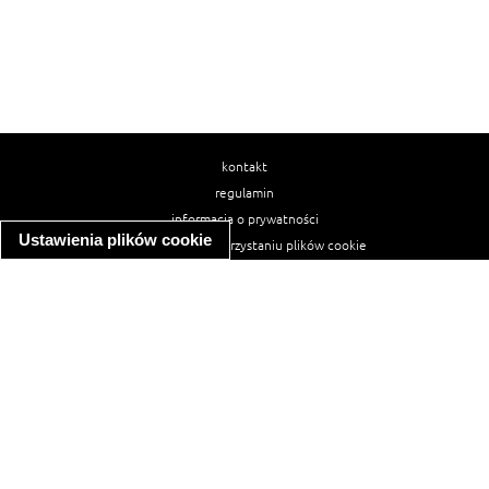
kontakt
regulamin
informacja o prywatności
Ustawienia plików cookie
informacja o wykorzystaniu plików cookie
ułatwienia dostępu
Najpopularniejsze przepisy
spaghetti bolognese
makaron z kurczakiem w sosie śmietanowym
kanapka z indykiem
ratatouille
lahmacun