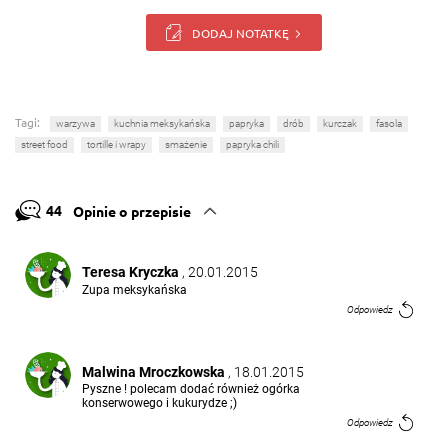
DODAJ NOTATKĘ
Tagi:
warzywa
kuchnia meksykańska
papryka
drób
kurczak
fasola
street food
tortille i wrapy
smażenie
papryka chili
44
Opinie o przepisie
Teresa Kryczka
, 20.01.2015
Zupa meksykańska
Odpowiedz
Malwina Mroczkowska
, 18.01.2015
Pyszne ! polecam dodać również ogórka
konserwowego i kukurydze ;)
Odpowiedz