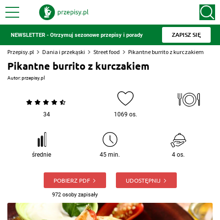
ZAPISZ SIĘ
NEWSLETTER - Otrzymuj sezonowe przepisy i porady
Przepisy.pl
Dania i przekąski
Street food
Pikantne burrito z kurczakiem
Pikantne burrito z kurczakiem
Autor:
przepisy.pl
34
1069 os.
średnie
45 min.
4 os.
POBIERZ PDF
UDOSTĘPNIJ
972 osoby zapisały