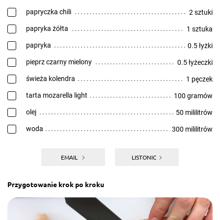
papryczka chili
2 sztuki
papryka żółta
1 sztuka
papryka
0.5 łyżki
pieprz czarny mielony
0.5 łyżeczki
świeża kolendra
1 pęczek
tarta mozarella light
100 gramów
olej
50 mililitrów
woda
300 mililitrów
EMAIL
LISTONIC
Przygotowanie krok po kroku