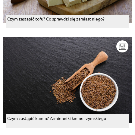
Joanna Smuga
, 17.01.2015
OCZYWIŚCIE-TO NIE MEKSYK . BARDZIEJ POD CHINY
Czym zastąpić tofu? Co sprawdzi się zamiast niego?
ZBETONIARY.
Odpowiedz
Joanna Smuga
, 17.01.2015
Dziewczęta ! Piersi kurczaka podzielone w trzy paskI
,przyprawione przyprawą do kurczaka, lub zwykłą
wegetą,, podsmażyc, poddusić, zalać lekko wodą.
Znowu podsmażyć.Podsypać curry, wlać pół puszki
mleka kokosowego, pół buteleczki (ok. 0,20 l) sosu
chili, ząbek czosnku drobniutko pokrojony, czubriszka
(2,3 szcypty) lub lubczyk, odrobina sosu sojowego
ciemnego. Szybko, smacznie jak nie wiem co. W
między czasie worek ,dwa ryżu
ugotować.Suróweczkę czas też jest zrobić. I W 20
MINUT OBIAD GOTOWY ! Moje Boysy zawsze
zachwycone i dziękują,że "tak, napracowałam się".
Odpowiedz
Czym zastąpić kumin? Zamienniki kminu rzymskiego
Kasia Adamczyk
, 17.01.2015
Sombrero !!
Odpowiedz