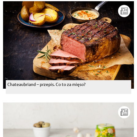
Wanda Cieslak
, 17.01.2015
musi być super smaczne
Odpowiedz
Robert Wilkosz
, 17.01.2015
Czuszka+ piwo + gaśnica gratis... :)
Odpowiedz
Elzbieta Kazimierczuk
, 17.01.2015
Wyglada ,smakowicie,,,ale co dalej,,,ponoc ostre to
Chateaubriand – przepis. Co to za mięso?
wiadomo,,,ha,ha,,,
Odpowiedz
Halina Durawa
, 17.01.2015
Ty Aniu tak na "ostro".... A co z wulkanem ? Grzeje ?
Dymi ? Pozdrawiamy.
Odpowiedz