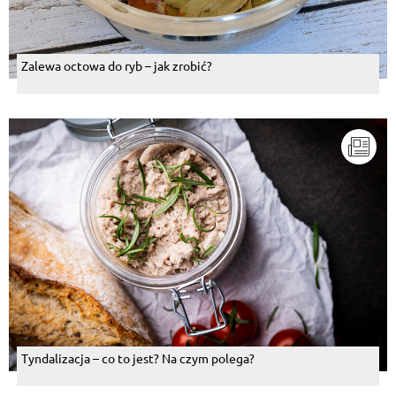
Odpowiedz
Zalewa octowa do ryb – jak zrobić?
Anna Bis
, 17.01.2015
Wiktor, jedno pytanko. Ta wędzona papryka, gdzie
jest do kupienia?
Odpowiedz
Wiktor Gołębiowski
, 17.01.2015
Gotować na wolnym ogniu!!!
Odpowiedz
Anna Bis
, 17.01.2015
Zapamiętam :) Jak tylko będę mogła już chodzić od
razu robię grochóweczkę :) :)
Odpowiedz
Pokaż więcej komentarzy
Tyndalizacja – co to jest? Na czym polega?