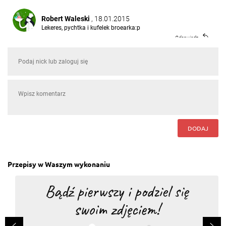
Robert Waleski
, 18.01.2015
Lekeres, pychtka i kufelek broearka:p
Odpowiedz
Tomasz Zakrzewicz
, 18.01.2015
Na ostro to lubie ale..:-) :-)
Odpowiedz
Remigiusz Nowak
, 17.01.2015
DODAJ
,ale co
Odpowiedz
Przepisy w Waszym wykonaniu
Marek Mikrut
, 17.01.2015
synek już nie wytrzymam zrób swoje zdjęcie na
wadze
Odpowiedz