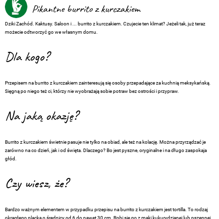
Pikantne burrito z kurczakiem
Dziki Zachód. Kaktusy. Saloon i ... burrito z kurczakiem. Czujecie ten klimat? Jeżeli tak, już teraz
możecie odtworzyć go we własnym domu.
Dla kogo?
Przepisem na burrito z kurczakiem zainteresują się osoby przepadające za kuchnią meksykańską.
Sięgną po niego też ci, którzy nie wyobrażają sobie potraw bez ostrości i przypraw.
Na jaką okazję?
Burrito z kurczakiem świetnie pasuje nie tylko na obiad, ale też na kolację. Można przyrządzać je
zarówno na co dzień, jak i od święta. Dlaczego? Bo jest pyszne, oryginalne i na długo zaspokaja
głód.
Czy wiesz, że?
Bardzo ważnym elementem w przypadku przepisu na burrito z kurczakiem jest tortilla. To rodzaj
okrągłego placka o średnicy od 6 do nawet 30 cm. Robi się go z mąki kukurydzianej lub pszennej.