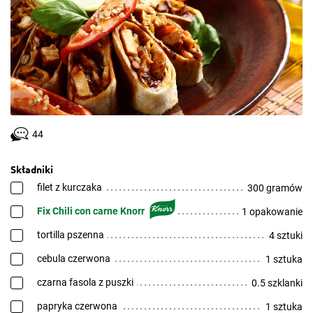
44
Składniki
filet z kurczaka
300 gramów
Fix Chili con carne Knorr
1 opakowanie
tortilla pszenna
4 sztuki
cebula czerwona
1 sztuka
czarna fasola z puszki
0.5 szklanki
papryka czerwona
1 sztuka