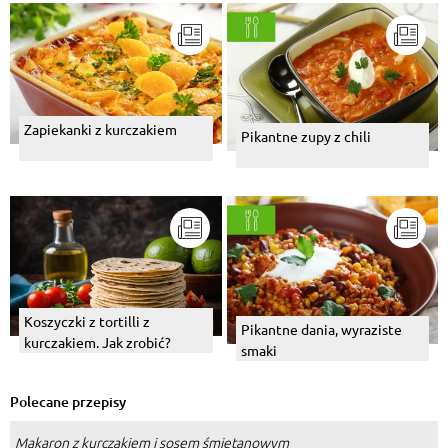
Zapiekanki z kurczakiem
Pikantne zupy z chili
Koszyczki z tortilli z
Pikantne dania, wyraziste
kurczakiem. Jak zrobić?
smaki
Polecane przepisy
Makaron z kurczakiem i sosem śmietanowym