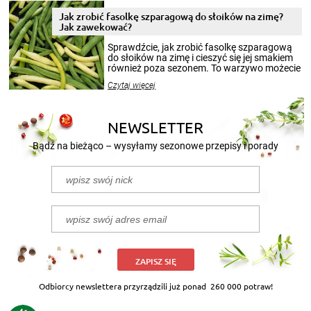
zimowym, ale to smaczny posiłek pozwoli w
pełni poczuć atmosferę cieplejszych
Jak zrobić fasolkę szparagową do słoików na zimę?
miesięcy. Przygotowanie słoików ze
Jak zawekować?
smakowitą zawartością musi obejmować
patenty, które pozwolą zachować świeżość
Sprawdźcie, jak zrobić fasolkę szparagową
przetworów.
do słoików na zimę i cieszyć się jej smakiem
również poza sezonem. To warzywo możecie
wekować na wiele sposobów. Wykorzystajcie
Czytaj więcej
nasze propozycje!
NEWSLETTER
Bądź na bieżąco – wysyłamy sezonowe przepisy i porady
ZAPISZ SIĘ
Odbiorcy newslettera przyrządzili już ponad
260 000 potraw!