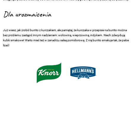
Dla urozmaicenia
Już wiesz, jak zrobić burrito z kurczakiem, ale pamiętaj, że kurczaka w przepisie na burrito można
bez problemu zastąpić innym nadzieniem: wołowiną, wieprzowiną, indykiem. Niech zdecydują
kubki smakowe! Warto mieć też w zanadrzu salsę pomidorową. Z nią burrito smakuje tak, że palce
lizać!