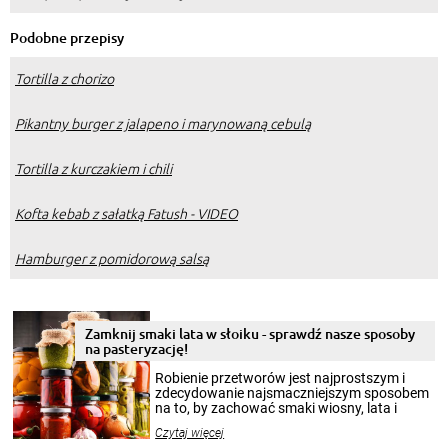
Podobne przepisy
Tortilla z chorizo
Pikantny burger z jalapeno i marynowaną cebulą
Tortilla z kurczakiem i chili
Kofta kebab z sałatką Fatush - VIDEO
Hamburger z pomidorową salsą
Zamknij smaki lata w słoiku - sprawdź nasze sposoby
na pasteryzację!
Robienie przetworów jest najprostszym i
zdecydowanie najsmaczniejszym sposobem
na to, by zachować smaki wiosny, lata i
jesieni na dłużej. Można robić setki zdjęć
Czytaj więcej
krajobrazów, by cieszyć nimi oko w sezonie