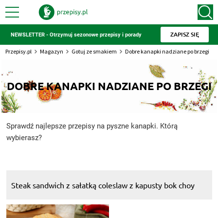
ZAPISZ SIĘ
NEWSLETTER - Otrzymuj sezonowe przepisy i porady
Przepisy.pl
Magazyn
Gotuj ze smakiem
Dobre kanapki nadziane po brzegi
DOBRE KANAPKI NADZIANE PO BRZEGI
Sprawdź najlepsze przepisy na pyszne kanapki. Którą
wybierasz?
Steak sandwich z sałatką coleslaw z kapusty bok choy