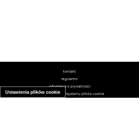
kontakt
regulamin
informacja o prywatności
Ustawienia plików cookie
informacja o wykorzystaniu plików cookie
ułatwienia dostępu
Najpopularniejsze przepisy
spaghetti bolognese
makaron z kurczakiem w sosie śmietanowym