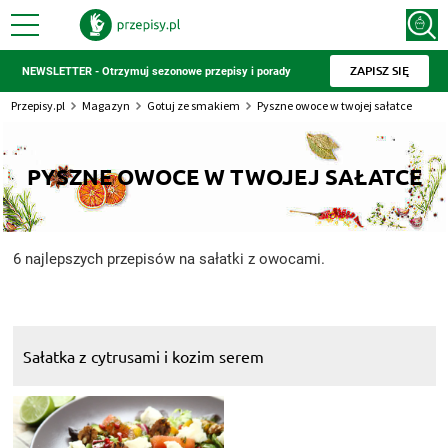
ZAPISZ SIĘ
NEWSLETTER - Otrzymuj sezonowe przepisy i porady
Przepisy.pl
Magazyn
Gotuj ze smakiem
Pyszne owoce w twojej sałatce
PYSZNE OWOCE W TWOJEJ SAŁATCE
6 najlepszych przepisów na sałatki z owocami.
Sałatka z cytrusami i kozim serem