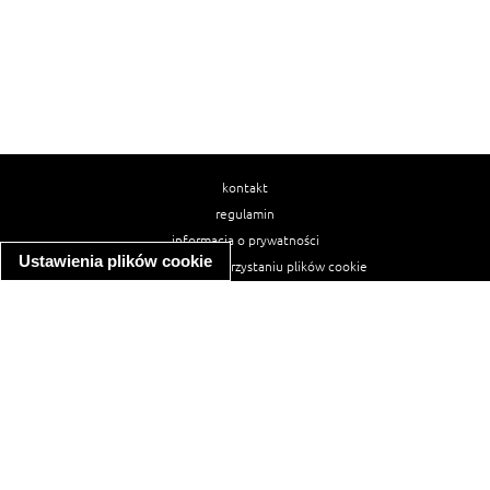
kontakt
regulamin
informacja o prywatności
Ustawienia plików cookie
informacja o wykorzystaniu plików cookie
ułatwienia dostępu
Najpopularniejsze przepisy
spaghetti bolognese
makaron z kurczakiem w sosie śmietanowym
kanapka z indykiem
ratatouille