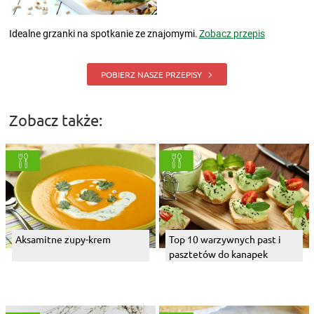
Idealne grzanki na spotkanie ze znajomymi.
Zobacz przepis
POBIERZ NASZE PRZEPISY
Zobacz także:
Aksamitne zupy-krem
Top 10 warzywnych past i
pasztetów do kanapek