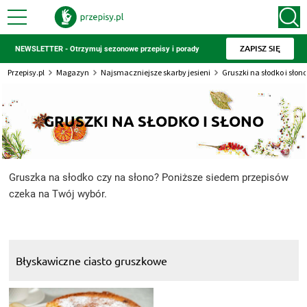
ZAPISZ SIĘ
NEWSLETTER - Otrzymuj sezonowe przepisy i porady
Przepisy.pl
Magazyn
Najsmaczniejsze skarby jesieni
Gruszki na słodko i słono
GRUSZKI NA SŁODKO I SŁONO
Gruszka na słodko czy na słono? Poniższe siedem przepisów
czeka na Twój wybór.
Błyskawiczne ciasto gruszkowe