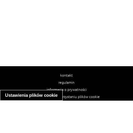
kontakt
regulamin
informacja o prywatności
Ustawienia plików cookie
informacja o wykorzystaniu plików cookie
ułatwienia dostępu
Najpopularniejsze przepisy
spaghetti bolognese