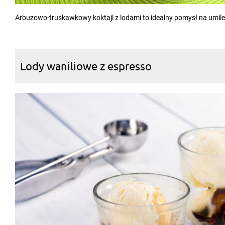
Arbuzowo-truskawkowy koktajl z lodami to idealny pomysł na umile
Lody waniliowe z espresso