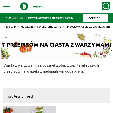
ZAPISZ SIĘ
NEWSLETTER - Otrzymuj sezonowe przepisy i porady
Przepisy.pl
Magazyn
Szybko i smacznie
7 przepisów na ciasta z warzywami
7 PRZEPISÓW NA CIASTA Z WARZYWAMI
Ciasta z warzywami są pyszne! Zobacz top 7 najlepszych
przepisów na wypieki z niebanalnym dodatkiem.
Tort leśny mech