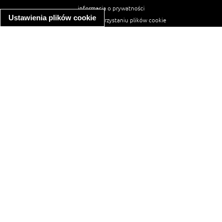
informacja o prywatności
Ustawienia plików cookie
informacja o wykorzystaniu plików cookie
ułatwienia dostępu
Najpopularniejsze przepisy
spaghetti bolognese
makaron z kurczakiem w sosie śmietanowym
kanapka z indykiem
ratatouille
lahmacun
mac and cheese
zupa minestrone
cannelloni ze szpinakiem i ricottą
spaghetti przepisy
makaron z kurczakiem
tagliatelle z kurczakiem