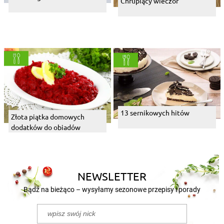
Chrupiący wieczór
13 sernikowych hitów
Złota piątka domowych
dodatków do obiadów
NEWSLETTER
Bądź na bieżąco – wysyłamy sezonowe przepisy i porady