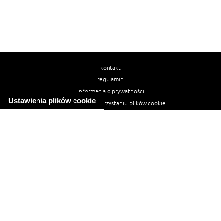
kontakt
regulamin
informacja o prywatności
Ustawienia plików cookie
informacja o wykorzystaniu plików cookie
ułatwienia dostępu
Najpopularniejsze przepisy
spaghetti bolognese
makaron z kurczakiem w sosie śmietanowym
kanapka z indykiem
ratatouille
lahmacun