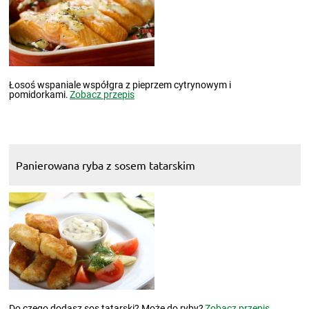
Łosoś wspaniale współgra z pieprzem cytrynowym i
pomidorkami.
Zobacz przepis
Panierowana ryba z sosem tatarskim
Do czego dodasz sos tatarski? Może do ryby?
Zobacz przepis