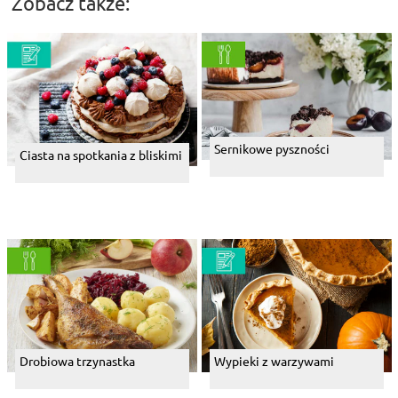
Zobacz także:
Sernikowe pyszności
Ciasta na spotkania z bliskimi
Drobiowa trzynastka
Wypieki z warzywami