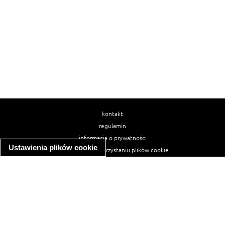
kontakt
regulamin
informacja o prywatności
Ustawienia plików cookie
informacja o wykorzystaniu plików cookie
ułatwienia dostępu
Najpopularniejsze przepisy
spaghetti bolognese
makaron z kurczakiem w sosie śmietanowym