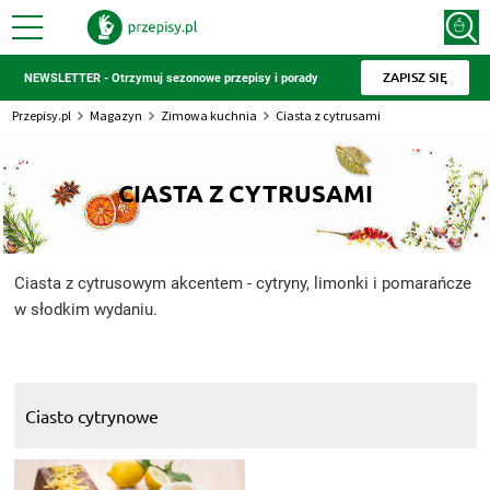
ZAPISZ SIĘ
NEWSLETTER - Otrzymuj sezonowe przepisy i porady
Przepisy.pl
Magazyn
Zimowa kuchnia
Ciasta z cytrusami
CIASTA Z CYTRUSAMI
Ciasta z cytrusowym akcentem - cytryny, limonki i pomarańcze
w słodkim wydaniu.
Ciasto cytrynowe