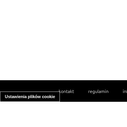
kontakt
regulamin
in
Ustawienia plików cookie
spaghetti bolognese
ratatouille