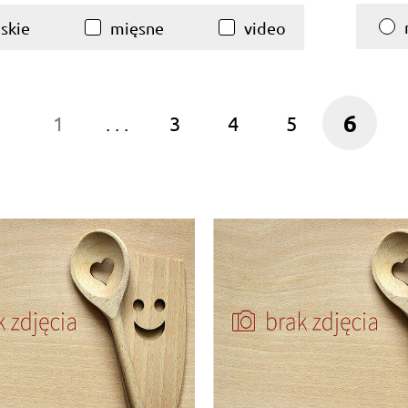
skie
mięsne
video
6
1
. . .
3
4
5