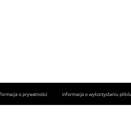
formacja o prywatności
informacja o wykorzystaniu plikó
Najpopularniejsze przepisy
makaron z kurczakiem w sosie śmietanowym
lahmacun