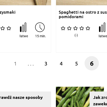
zysmaki
Spaghetti na ostro z su
pomidorami
(-)
łatwe
15 min.
łatw
6
1
. . .
3
4
5
sprawdź nasze sposoby
Jak zr
zawek