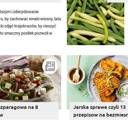
stszym i zdecydowanie
, by zachować smaki wiosny, lata
etki zdjęć krajobrazów, by cieszyć
 to smaczny posiłek pozwoli w
ych miesięcy. Przygotowanie
ą musi obejmować patenty, które
etworów.
szparagowa na 8
Jarska sprawa czyli 13
ów
przepisow na bezmies
z grilla