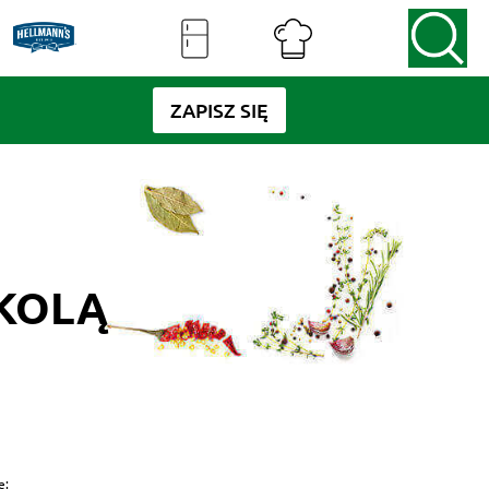
ZAPISZ SIĘ
UKOLĄ
e: