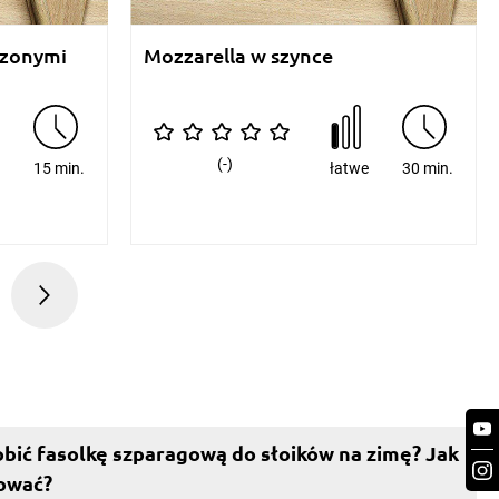
szonymi
Mozzarella w szynce
(-)
e
15 min.
łatwe
30 min.
obić fasolkę szparagową do słoików na zimę? Jak
ować?