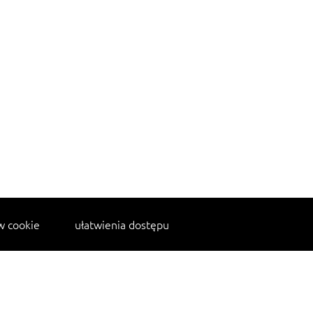
w cookie
ułatwienia dostępu
kanapka z indykiem
mac and cheese