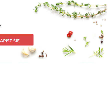
y
APISZ SIĘ