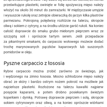
prześwitujące plasterki, owinięte w folię spożywczą mięso należy
włożyć na około 30 minut do zamrażarki. W międzyczasie umyjcie
i wysuszcie rukolę oraz zetnijcie obieraczką do jarzyn kilka plastrów
parmezanu. Pokrojoną polędwicę rozłóżcie na talerzu, skropcie
oliwą i sokiem z cytryny, a na środku ułóżcie garść rukoli. Na koniec
całość doprawcie do smaku grubo mielonym pieprzem wraz ze
szczyptą soli i oprószcie tartym serem. Jeśli przepadacie
za pikantnymi smakami, do carpaccio wołowego możecie dodać
trochę marynowanych pączków kaparowych lub suszonych
pomidorów w oleju.
Pyszne carpaccio z łososia
Rybne carpaccio można zrobić zarówno ze świeżego, jak
i wędzonego na zimno łososia. Mocno schłodzone mięso należy
obrać ze skóry i bardzo ostrym nożem pokroić na możliwie jak
najcieńsze plasterki. Rozłożone na talerzu kawałki najpierw
posypcie kaparami, a potem drobno posiekanym świeżym
koperkiem i dymką. Potrawę doprawcie pieprzem i solą, skropcie
sokiem cytrynowym oraz oliwą, a na koniec oprószcie wiórkami