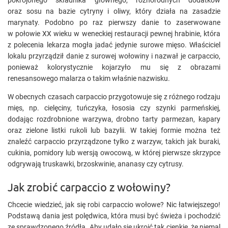
pokrojonego składnika głównego, różnorodnych dodatków
oraz sosu na bazie cytryny i oliwy, który działa na zasadzie
marynaty. Podobno po raz pierwszy danie to zaserwowane
w połowie XX wieku w weneckiej restauracji pewnej hrabinie, która
z polecenia lekarza mogła jadać jedynie surowe mięso. Właściciel
lokalu przyrządził danie z surowej wołowiny i nazwał je carpaccio,
ponieważ kolorystycznie kojarzyło mu się z obrazami
renesansowego malarza o takim właśnie nazwisku.
W obecnych czasach carpaccio przygotowuje się z różnego rodzaju
mięs, np. cielęciny, tuńczyka, łososia czy szynki parmeńskiej,
dodając rozdrobnione warzywa, drobno tarty parmezan, kapary
oraz zielone listki rukoli lub bazylii. W takiej formie można też
znaleźć carpaccio przyrządzone tylko z warzyw, takich jak buraki,
cukinia, pomidory lub wersją owocową, w której pierwsze skrzypce
odgrywają truskawki, brzoskwinie, ananasy czy cytrusy.
Jak zrobić carpaccio z wołowiny?
Chcecie wiedzieć, jak się robi carpaccio wołowe? Nic łatwiejszego!
Podstawą dania jest polędwica, która musi być świeża i pochodzić
ze sprawdzonego źródła. Aby udało się ukroić tak cienkie, że niemal