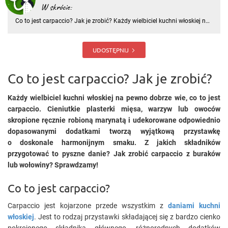
W skrócie:
Co to jest carpaccio? Jak je zrobić? Każdy wielbiciel kuchni włoskiej na
pewno dobrze wie, co to jest carpaccio. Cieniutkie plasterki mięsa,
warzyw lub owoców skropione ręcznie robioną marynatą i
udekorowane odpowiednio dopasowanymi dodatkami tworzą wyją
UDOSTĘPNIJ
Co to jest carpaccio? Jak je zrobić?
Każdy wielbiciel kuchni włoskiej na pewno dobrze wie, co to jest
carpaccio. Cieniutkie plasterki mięsa, warzyw lub owoców
skropione ręcznie robioną marynatą i udekorowane odpowiednio
dopasowanymi dodatkami tworzą wyjątkową przystawkę
o doskonale harmonijnym smaku. Z jakich składników
przygotować to pyszne danie? Jak zrobić carpaccio z buraków
lub wołowiny? Sprawdzamy!
Co to jest carpaccio?
Carpaccio jest kojarzone przede wszystkim z
daniami kuchni
włoskiej
. Jest to rodzaj przystawki składającej się z bardzo cienko