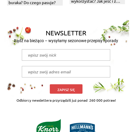
wykorzystać? Jak jeść i z
buraka? Do czego pasuje?
czym?
NEWSLETTER
Bądź na bieżąco – wysyłamy sezonowe przepisy i porady
ZAPISZ SIĘ
Odbiorcy newslettera przyrządzili już ponad
260 000 potraw!