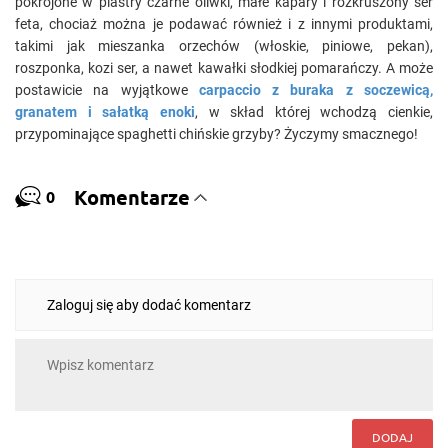
pokrojone w plastry czarne oliwki, małe kapary i rozkruszony ser
feta, chociaż można je podawać również i z innymi produktami,
takimi jak mieszanka orzechów (włoskie, piniowe, pekan),
roszponka, kozi ser, a nawet kawałki słodkiej pomarańczy. A może
postawicie na wyjątkowe
carpaccio z buraka z soczewicą,
granatem i sałatką enoki
, w skład której wchodzą cienkie,
przypominające spaghetti chińskie grzyby? Życzymy smacznego!
Komentarze
0
Zaloguj się aby dodać komentarz
DODAJ