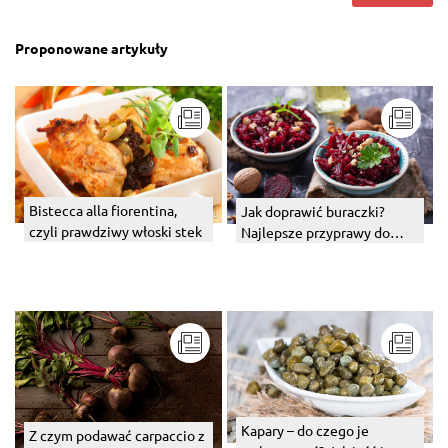
Proponowane artykuły
Bistecca alla fiorentina,
Jak doprawić buraczki?
czyli prawdziwy włoski stek
Najlepsze przyprawy do
buraczków na ciepło i na
zimno
Kapary – do czego je
Z czym podawać carpaccio z