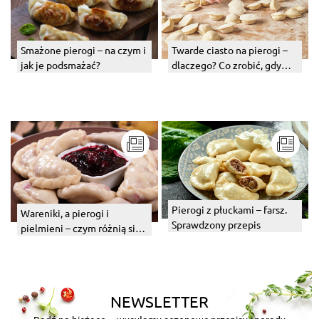
Twarde ciasto na pierogi –
Smażone pierogi – na czym i
dlaczego? Co zrobić, gdy
jak je podsmażać?
jest za twarde lub
gumowate?
Pierogi z płuckami – farsz.
Wareniki, a pierogi i
Sprawdzony przepis
pielmieni – czym różnią się
od siebie? Co to za danie?
NEWSLETTER