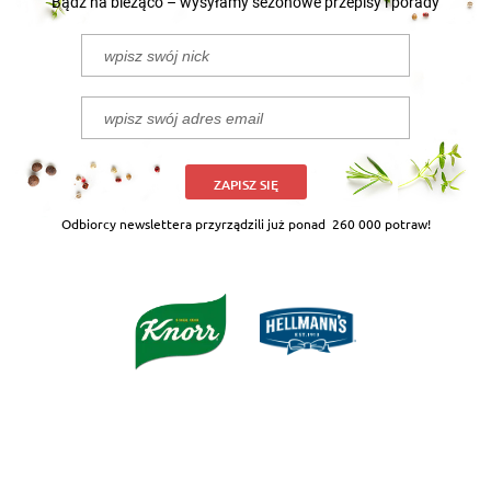
Bądź na bieżąco – wysyłamy sezonowe przepisy i porady
ZAPISZ SIĘ
Odbiorcy newslettera przyrządzili już ponad
260 000 potraw!