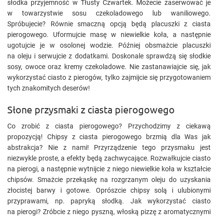
słodka przyjemność w Tłusty Czwartek. Możecie zaserwować je
w towarzystwie sosu czekoladowego lub waniliowego.
Spróbujecie? Równie smaczną opcją będą placuszki z ciasta
pierogowego. Uformujcie masę w niewielkie koła, a następnie
ugotujcie je w osolonej wodzie. Później obsmażcie placuszki
na oleju i serwujcie z dodatkami. Doskonale sprawdzą się słodkie
sosy, owoce oraz kremy czekoladowe. Nie zastanawiajcie się, jak
wykorzystać ciasto z pierogów, tylko zajmijcie się przygotowaniem
tych znakomitych deserów!
Słone przysmaki z ciasta pierogowego
Co zrobić z ciasta pierogowego? Przychodzimy z ciekawą
propozycją! Chipsy z ciasta pierogowego brzmią dla Was jak
abstrakcja? Nie z nami! Przyrządzenie tego przysmaku jest
niezwykle proste, a efekty będą zachwycające. Rozwałkujcie ciasto
na pierogi, a następnie wytnijcie z niego niewielkie koła w kształcie
chipsów. Smażcie przekąskę na rozgrzanym oleju do uzyskania
złocistej barwy i gotowe. Oprószcie chipsy solą i ulubionymi
przyprawami, np. papryką słodką. Jak wykorzystać ciasto
na pierogi? Zróbcie z niego pyszną, włoską pizzę z aromatycznymi