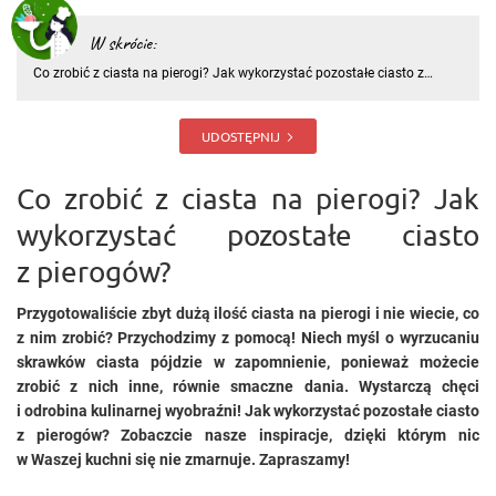
W skrócie:
Co zrobić z ciasta na pierogi? Jak wykorzystać pozostałe ciasto z
pierogów? Przygotowaliście zbyt dużą ilość ciasta na pierogi i nie
wiecie, co z nim zrobić? Przychodzimy z pomocą! Niech myśl o
wyrzucaniu skrawków ciasta pójdzie w zapomnienie, ponieważ m
UDOSTĘPNIJ
Co zrobić z ciasta na pierogi? Jak
wykorzystać pozostałe ciasto
z pierogów?
Przygotowaliście zbyt dużą ilość ciasta na pierogi i nie wiecie, co
z nim zrobić? Przychodzimy z pomocą! Niech myśl o wyrzucaniu
skrawków ciasta pójdzie w zapomnienie, ponieważ możecie
zrobić z nich inne, równie smaczne dania. Wystarczą chęci
i odrobina kulinarnej wyobraźni! Jak wykorzystać pozostałe ciasto
z pierogów? Zobaczcie nasze inspiracje, dzięki którym nic
w Waszej kuchni się nie zmarnuje. Zapraszamy!