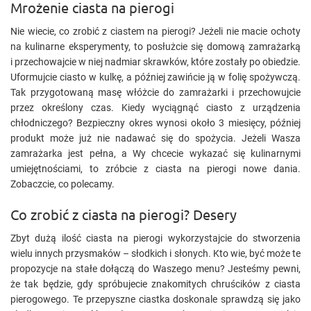
Mrożenie ciasta na pierogi
Nie wiecie, co zrobić z ciastem na pierogi? Jeżeli nie macie ochoty
na kulinarne eksperymenty, to posłużcie się domową zamrażarką
i przechowajcie w niej nadmiar skrawków, które zostały po obiedzie.
Uformujcie ciasto w kulkę, a później zawińcie ją w folię spożywczą.
Tak przygotowaną masę włóżcie do zamrażarki i przechowujcie
przez określony czas. Kiedy wyciągnąć ciasto z urządzenia
chłodniczego? Bezpieczny okres wynosi około 3 miesięcy, później
produkt może już nie nadawać się do spożycia. Jeżeli Wasza
zamrażarka jest pełna, a Wy chcecie wykazać się kulinarnymi
umiejętnościami, to zróbcie z ciasta na pierogi nowe dania.
Zobaczcie, co polecamy.
Co zrobić z ciasta na pierogi? Desery
Zbyt dużą ilość ciasta na pierogi wykorzystajcie do stworzenia
wielu innych przysmaków – słodkich i słonych. Kto wie, być może te
propozycje na stałe dołączą do Waszego menu? Jesteśmy pewni,
że tak będzie, gdy spróbujecie znakomitych chruścików z ciasta
pierogowego. Te przepyszne ciastka doskonale sprawdzą się jako