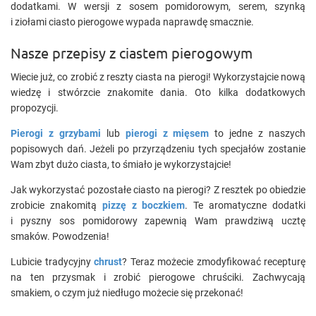
dodatkami. W wersji z sosem pomidorowym, serem, szynką
i ziołami ciasto pierogowe wypada naprawdę smacznie.
Nasze przepisy z ciastem pierogowym
Wiecie już, co zrobić z reszty ciasta na pierogi! Wykorzystajcie nową
wiedzę i stwórzcie znakomite dania. Oto kilka dodatkowych
propozycji.
Pierogi z grzybami
lub
pierogi z mięsem
to jedne z naszych
popisowych dań. Jeżeli po przyrządzeniu tych specjałów zostanie
Wam zbyt dużo ciasta, to śmiało je wykorzystajcie!
Jak wykorzystać pozostałe ciasto na pierogi? Z resztek po obiedzie
zrobicie znakomitą
pizzę z boczkiem
. Te aromatyczne dodatki
i pyszny sos pomidorowy zapewnią Wam prawdziwą ucztę
smaków. Powodzenia!
Lubicie tradycyjny
chrust
? Teraz możecie zmodyfikować recepturę
na ten przysmak i zrobić pierogowe chruściki. Zachwycają
smakiem, o czym już niedługo możecie się przekonać!