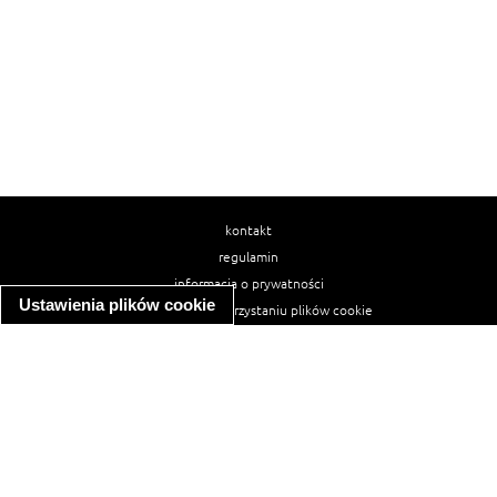
kontakt
regulamin
informacja o prywatności
Ustawienia plików cookie
informacja o wykorzystaniu plików cookie
ułatwienia dostępu
Najpopularniejsze przepisy
spaghetti bolognese
makaron z kurczakiem w sosie śmietanowym
kanapka z indykiem