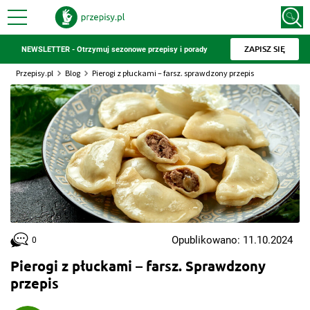
ZAPISZ SIĘ
NEWSLETTER - Otrzymuj sezonowe przepisy i porady
Przepisy.pl
Blog
Pierogi z płuckami – farsz. sprawdzony przepis
Opublikowano: 11.10.2024
0
Pierogi z płuckami – farsz. Sprawdzony
przepis