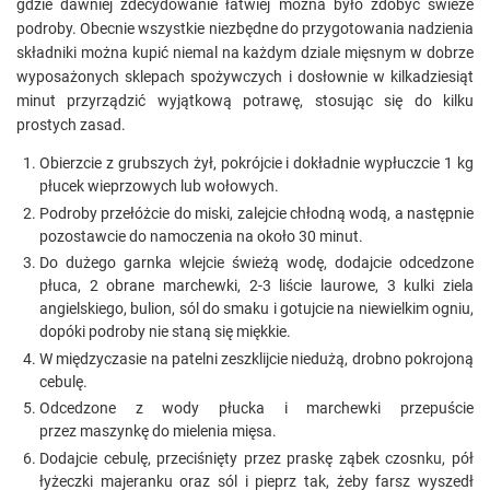
gdzie dawniej zdecydowanie łatwiej można było zdobyć świeże
podroby. Obecnie wszystkie niezbędne do przygotowania nadzienia
składniki można kupić niemal na każdym dziale mięsnym w dobrze
wyposażonych sklepach spożywczych i dosłownie w kilkadziesiąt
minut przyrządzić wyjątkową potrawę, stosując się do kilku
prostych zasad.
Obierzcie z grubszych żył, pokrójcie i dokładnie wypłuczcie 1 kg
płucek wieprzowych lub wołowych.
Podroby przełóżcie do miski, zalejcie chłodną wodą, a następnie
pozostawcie do namoczenia na około 30 minut.
Do dużego garnka wlejcie świeżą wodę, dodajcie odcedzone
płuca, 2 obrane marchewki, 2-3 liście laurowe, 3 kulki ziela
angielskiego, bulion, sól do smaku i gotujcie na niewielkim ogniu,
dopóki podroby nie staną się miękkie.
W międzyczasie na patelni zeszklijcie niedużą, drobno pokrojoną
cebulę.
Odcedzone z wody płucka i marchewki przepuście
przez maszynkę do mielenia mięsa.
Dodajcie cebulę, przeciśnięty przez praskę ząbek czosnku, pół
łyżeczki majeranku oraz sól i pieprz tak, żeby farsz wyszedł