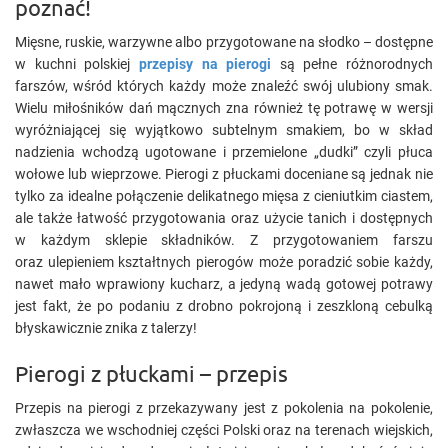
poznać!
Mięsne, ruskie, warzywne albo przygotowane na słodko – dostępne
w kuchni polskiej
przepisy na pierogi
są pełne różnorodnych
farszów, wśród których każdy może znaleźć swój ulubiony smak.
Wielu miłośników dań mącznych zna również tę potrawę w wersji
wyróżniającej się wyjątkowo subtelnym smakiem, bo w skład
nadzienia wchodzą ugotowane i przemielone „dudki” czyli płuca
wołowe lub wieprzowe. Pierogi z płuckami doceniane są jednak nie
tylko za idealne połączenie delikatnego mięsa z cieniutkim ciastem,
ale także łatwość przygotowania oraz użycie tanich i dostępnych
w każdym sklepie składników. Z przygotowaniem farszu
oraz ulepieniem kształtnych pierogów może poradzić sobie każdy,
nawet mało wprawiony kucharz, a jedyną wadą gotowej potrawy
jest fakt, że po podaniu z drobno pokrojoną i zeszkloną cebulką
błyskawicznie znika z talerzy!
Pierogi z płuckami – przepis
Przepis na pierogi z przekazywany jest z pokolenia na pokolenie,
zwłaszcza we wschodniej części Polski oraz na terenach wiejskich,