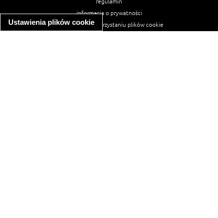
regulamin
informacja o prywatności
Ustawienia plików cookie
informacja o wykorzystaniu plików cookie
ułatwienia dostępu
Najpopularniejsze przepisy
spaghetti bolognese
makaron z kurczakiem w sosie śmietanowym
kanapka z indykiem
ratatouille
lahmacun
mac and cheese
zupa minestrone
cannelloni ze szpinakiem i ricottą
spaghetti przepisy
makaron z kurczakiem
tagliatelle z kurczakiem