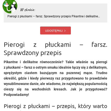
W skrócie:
Pierogi z płuckami – farsz. Sprawdzony przepis Pikantne i delikatne
równocześnie? Takie właśnie są pierogi z płuckami – farsz o ostrym
smaku idealnie łączy się z delikatnym, sprężystym ciastem bazującym
na pszennej mące. Trudno określić, gdzie i kiedy pi
UDOSTĘPNIJ
Pierogi z płuckami – farsz.
Sprawdzony przepis
Pikantne i delikatne równocześnie? Takie właśnie są pierogi
z płuckami – farsz o ostrym smaku idealnie łączy się z delikatnym,
sprężystym ciastem bazującym na pszennej mące. Trudno
określić, gdzie i kiedy pierwszy raz przygotowano to prawdziwie
wysublimowane danie, ale wiadomo, że największą popularnością
cieszy się na wschodnich kresach. Jak je przygotować?
Podpowiadamy!
Pierogi z płuckami – przepis, który warto