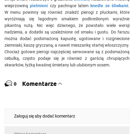
wieprzowiną
pielmieni
czy pachnące latem
knedle ze śliwkami
.
W menu powinny się również znaleźć pierogi z płuckami, które
wyróżniają się łagodnym smakiem podkreślonym wyraźnie
pikantną nutą. Nic więc dziwnego, że powstało wiele wersji
nadzienia, a dodatki są uzależnione od smaku i gustu. Do farszu
można dodać podsmażoną kapustę, ugotowane i rozgniecione
ziemniaki, kaszę gryczaną, a nawet mieszankę startej włoszczyzny.
Chociaż gotowe pierogi najczęściej serwowane są z podsmażoną
cebulką, często podaje się je również z garścią chrupiących
skwarków, łyżką kwaśnej śmietany lub ulubionym sosem.
Komentarze
0
Zaloguj się aby dodać komentarz