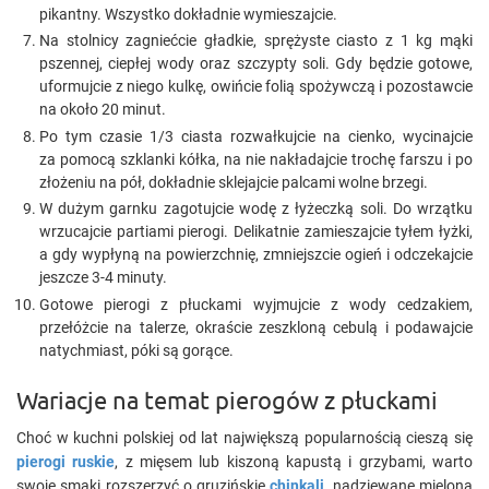
pikantny. Wszystko dokładnie wymieszajcie.
Na stolnicy zagniećcie gładkie, sprężyste ciasto z 1 kg mąki
pszennej, ciepłej wody oraz szczypty soli. Gdy będzie gotowe,
uformujcie z niego kulkę, owińcie folią spożywczą i pozostawcie
na około 20 minut.
Po tym czasie 1/3 ciasta rozwałkujcie na cienko, wycinajcie
za pomocą szklanki kółka, na nie nakładajcie trochę farszu i po
złożeniu na pół, dokładnie sklejajcie palcami wolne brzegi.
W dużym garnku zagotujcie wodę z łyżeczką soli. Do wrzątku
wrzucajcie partiami pierogi. Delikatnie zamieszajcie tyłem łyżki,
a gdy wypłyną na powierzchnię, zmniejszcie ogień i odczekajcie
jeszcze 3-4 minuty.
Gotowe pierogi z płuckami wyjmujcie z wody cedzakiem,
przełóżcie na talerze, okraście zeszkloną cebulą i podawajcie
natychmiast, póki są gorące.
Wariacje na temat pierogów z płuckami
Choć w kuchni polskiej od lat największą popularnością cieszą się
pierogi ruskie
, z mięsem lub kiszoną kapustą i grzybami, warto
swoje smaki rozszerzyć o gruzińskie
chinkali
, nadziewane mieloną